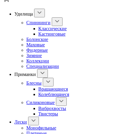
Удилища
Спиннинги
Классические
Кастинговые
Болонские
Маховые
Фидерные
Зимние
Коллекции
Специализации
Приманки
Блесны
Вращающиеся
Колеблющиеся
Силиконовые
Виброхвосты
Твистеры
Лески
Монофильные
Плетеные