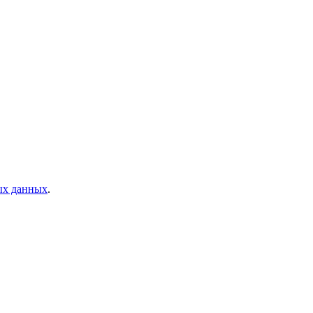
ых данных
.