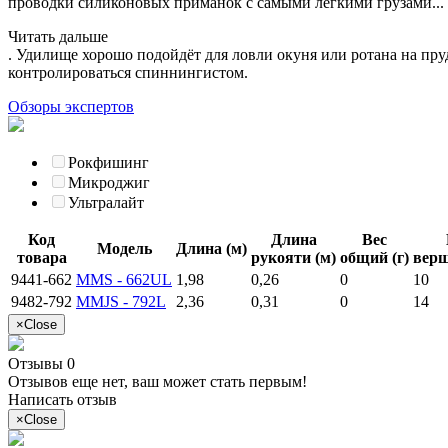
проводки силиконовых приманок с самыми лёгкими грузами
...
Читать дальше
. Удилище хорошо подойдёт для ловли окуня или ротана на пру
контролироваться спиннингистом.
Обзоры экспертов
Рокфишинг
Микроджиг
Ультралайт
Код
Длина
Вес
Модель
Длина (м)
товара
рукояти (м)
общий (г)
верш
9441-662
MMS - 662UL
1,98
0,26
0
10
9482-792
MMJS - 792L
2,36
0,31
0
14
×
Close
Отзывы 0
Отзывов еще нет, ваш может стать первым!
Написать отзыв
×
Close