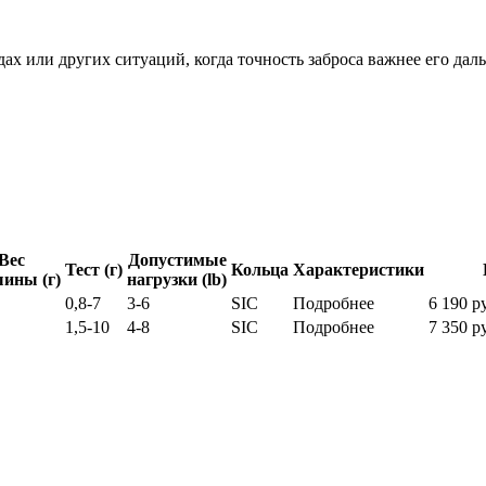
дах или других ситуаций, когда точность заброса важнее его да
Вес
Допустимые
Тест (г)
Кольца
Характеристики
ины (г)
нагрузки (lb)
0,8-7
3-6
SIC
Подробнее
6 190 р
1,5-10
4-8
SIC
Подробнее
7 350 р