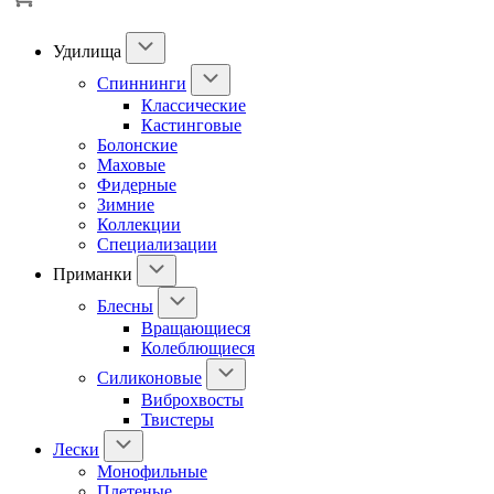
Удилища
Спиннинги
Классические
Кастинговые
Болонские
Маховые
Фидерные
Зимние
Коллекции
Специализации
Приманки
Блесны
Вращающиеся
Колеблющиеся
Силиконовые
Виброхвосты
Твистеры
Лески
Монофильные
Плетеные