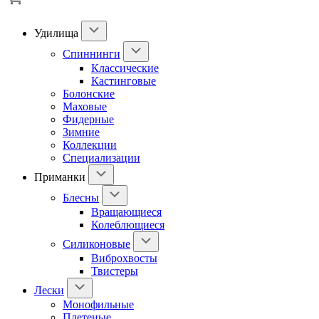
Удилища
Спиннинги
Классические
Кастинговые
Болонские
Маховые
Фидерные
Зимние
Коллекции
Специализации
Приманки
Блесны
Вращающиеся
Колеблющиеся
Силиконовые
Виброхвосты
Твистеры
Лески
Монофильные
Плетеные