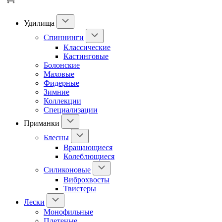
Удилища
Спиннинги
Классические
Кастинговые
Болонские
Маховые
Фидерные
Зимние
Коллекции
Специализации
Приманки
Блесны
Вращающиеся
Колеблющиеся
Силиконовые
Виброхвосты
Твистеры
Лески
Монофильные
Плетеные