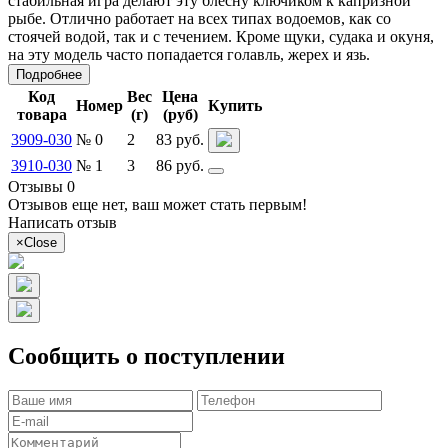
стабильная игра делают эту блесну ключиком к капризной
рыбе. Отлично работает на всех типах водоемов, как со
стоячей водой, так и с течением. Кроме щуки, судака и окуня,
на эту модель часто попадается голавль, жерех и язь.
Подробнее
Код
Вес
Цена
Номер
Купить
товара
(г)
(руб)
3909-030
№ 0
2
83 руб.
3910-030
№ 1
3
86 руб.
Отзывы 0
Отзывов еще нет, ваш может стать первым!
Написать отзыв
×
Close
Сообщить о поступлении