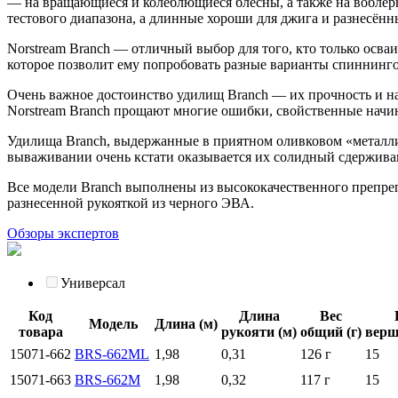
— на вращающиеся и колеблющиеся блёсны, а также на воблер
тестового диапазона, а длинные хороши для джига и разнесённ
Norstream Branch — отличный выбор для того, кто только осва
которое позволит ему попробовать разные варианты спиннингов
Очень важное достоинство удилищ Branch — их прочность и на
Norstream Branch прощают многие ошибки, свойственные начи
Удилища Branch, выдержанные в приятном оливковом «металли
вываживании очень кстати оказывается их солидный сдержив
Все модели Branch выполнены из высококачественного препре
разнесенной рукояткой из черного ЭВА.
Обзоры экспертов
Универсал
Код
Длина
Вес
Модель
Длина (м)
товара
рукояти (м)
общий (г)
верш
15071-662
BRS-662ML
1,98
0,31
126 г
15
15071-663
BRS-662M
1,98
0,32
117 г
15