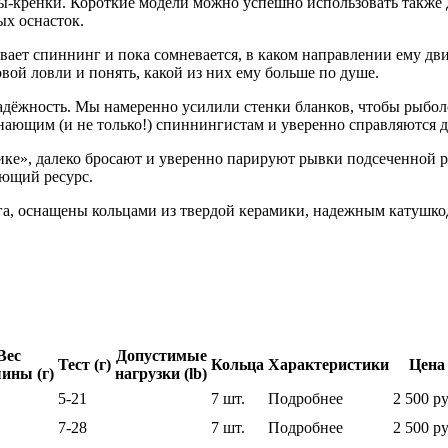
ы-кренки. Короткие модели можно успешно использовать также
ых оснасток.
ивает спиннинг и пока сомневается, в каком направлении ему д
ой ловли и понять, какой из них ему больше по душе.
дёжность. Мы намеренно усилили стенки бланков, чтобы рыболо
нающим (и не только!) спиннингистам и уверенно справляются 
ке», далеко бросают и уверенно парируют рывки подсеченной р
ающий ресурс.
га, оснащены кольцами из твердой керамики, надежным катушко
Вес
Допустимые
Тест (г)
Кольца
Характеристики
Цена
ины (г)
нагрузки (lb)
5-21
7 шт.
Подробнее
2 500 ру
7-28
7 шт.
Подробнее
2 500 ру