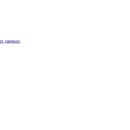
ых данных
.