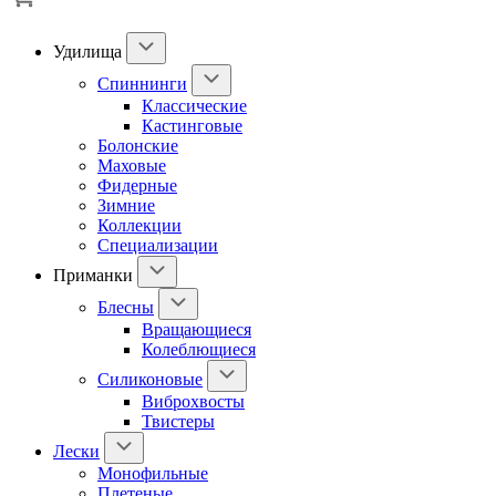
Удилища
Спиннинги
Классические
Кастинговые
Болонские
Маховые
Фидерные
Зимние
Коллекции
Специализации
Приманки
Блесны
Вращающиеся
Колеблющиеся
Силиконовые
Виброхвосты
Твистеры
Лески
Монофильные
Плетеные