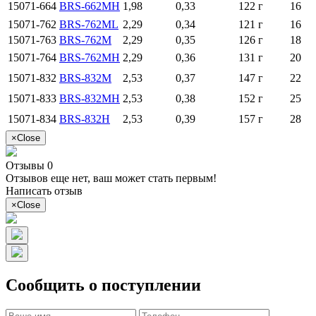
15071-664
BRS-662MH
1,98
0,33
122 г
16
15071-762
BRS-762ML
2,29
0,34
121 г
16
15071-763
BRS-762M
2,29
0,35
126 г
18
15071-764
BRS-762MH
2,29
0,36
131 г
20
15071-832
BRS-832M
2,53
0,37
147 г
22
15071-833
BRS-832MH
2,53
0,38
152 г
25
15071-834
BRS-832H
2,53
0,39
157 г
28
×
Close
Отзывы 0
Отзывов еще нет, ваш может стать первым!
Написать отзыв
×
Close
Сообщить о поступлении