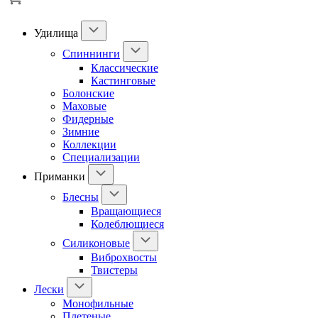
Удилища
Спиннинги
Классические
Кастинговые
Болонские
Маховые
Фидерные
Зимние
Коллекции
Специализации
Приманки
Блесны
Вращающиеся
Колеблющиеся
Силиконовые
Виброхвосты
Твистеры
Лески
Монофильные
Плетеные