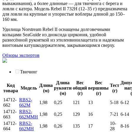
вываживания), а более длинные — для твичинга с берега и
ловли с катера. Модель Rebel II 732H (12–35 г) предназначена
для ловли на крупные и упористые воблеры длиной до 150–
160 мм.
Удилища Norstream Rebel II оснащены долговечными
кольцами SeaGuide из диоксида циркония, удобной
разнесённой рукояткой из этиленвинилацетата и надежным
винтовым катушкодержателем, закрывающимся сверху.
Обзоры экспертов
Твичинг
Длина
Вес
Вес
Допу
Код
Длина
Тест
Модель
рукояти
общий
вершины
наг
товара
(м)
(г)
(м)
(г)
(г)
14712-
RBS2-
1,98
0,25
121
13
5-18
6-12
662
662M
14712-
RBS2-
1,98
0,25
129
16
7-21
6-14
663
662MMH
14712-
RBS2-
10-
1,98
0,26
135
17
8-16
664
662MH
28