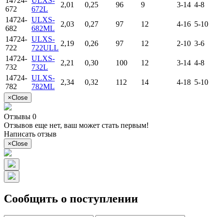
14724-
ULXS-
2,01
0,25
96
9
3-14
4-8
672
672L
14724-
ULXS-
2,03
0,27
97
12
4-16
5-10
682
682ML
14724-
ULXS-
2,19
0,26
97
12
2-10
3-6
722
722ULL
14724-
ULXS-
2,21
0,30
100
12
3-14
4-8
732
732L
14724-
ULXS-
2,34
0,32
112
14
4-18
5-10
782
782ML
×
Close
Отзывы 0
Отзывов еще нет, ваш может стать первым!
Написать отзыв
×
Close
Сообщить о поступлении