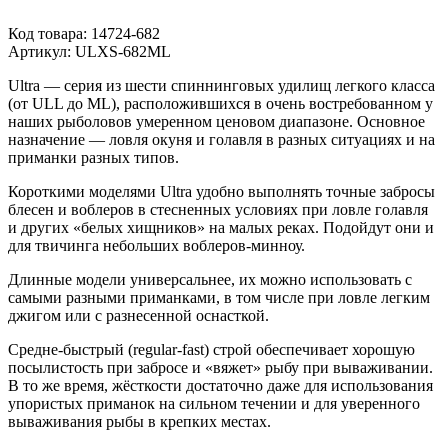
Код товара:
14724-682
Артикул:
ULXS-682ML
Ultra — серия из шести спиннинговых удилищ легкого класса
(от ULL до ML), расположившихся в очень востребованном у
наших рыболовов умеренном ценовом диапазоне. Основное
назначение — ловля окуня и голавля в разных ситуациях и на
приманки разных типов.
Короткими моделями Ultra удобно выполнять точные забросы
блесен и воблеров в стесненных условиях при ловле голавля
и других «белых хищников» на малых реках. Подойдут они и
для твичинга небольших воблеров-минноу.
Длинные модели универсальнее, их можно использовать с
самыми разными приманками, в том числе при ловле легким
джигом или c разнесенной оснасткой.
Средне-быстрый (regular-fast) строй обеспечивает хорошую
посылистость при забросе и «вяжет» рыбу при вываживании.
В то же время, жёсткости достаточно даже для использования
упористых приманок на сильном течении и для уверенного
вываживания рыбы в крепких местах.