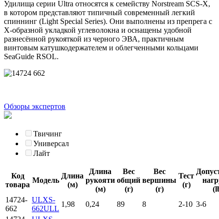
Удилища серии Ultra относятся к семейству Norstream SCS-X,
в котором представляют типичный современный легкий
спиннинг (Light Special Series). Они выполнены из препрега с
Х-образной укладкой углеволокна и оснащены удобной
разнесённой рукояткой из черного ЭВА, практичным
винтовым катушкодержателем и облегченными кольцами
SeaGuide RSOL.
Обзоры экспертов
Твичинг
Универсал
Лайт
Длина
Вес
Вес
Допус
Код
Длина
Тест
Модель
рукояти
общий
вершины
нагр
товара
(м)
(г)
(м)
(г)
(г)
(l
14724-
ULXS-
1,98
0,24
89
8
2-10
3-6
662
662ULL