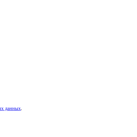
ых данных
.