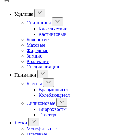
Удилища
Спиннинги
Классические
Кастинговые
Болонские
Маховые
Фидерные
Зимние
Коллекции
Специализации
Приманки
Блесны
Вращающиеся
Колеблющиеся
Силиконовые
Виброхвосты
Твистеры
Лески
Монофильные
Плетеные