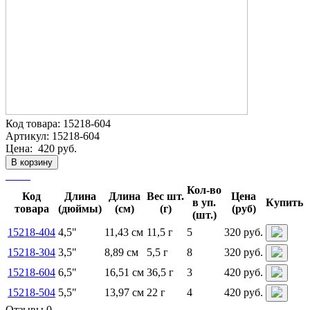
Код товара:
15218-604
Артикул:
15218-604
Цена:
420 руб.
В корзину
Кол-во
Код
Длина
Длина
Вес шт.
Цена
в уп.
Купить
товара
(дюймы)
(см)
(г)
(руб)
(шт.)
15218-404
4,5"
11,43 см
11,5 г
5
320 руб.
15218-304
3,5"
8,89 см
5,5 г
8
320 руб.
15218-604
6,5"
16,51 см
36,5 г
3
420 руб.
15218-504
5,5"
13,97 см
22 г
4
420 руб.
Отзывы 0