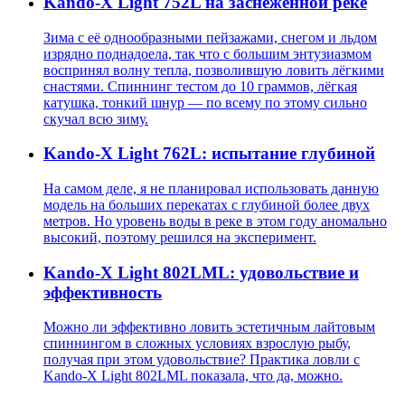
Kando-X Light 752L на заснеженной реке
Зима с её однообразными пейзажами, снегом и льдом
изрядно поднадоела, так что с большим энтузиазмом
воспринял волну тепла, позволившую ловить лёгкими
снастями. Спиннинг тестом до 10 граммов, лёгкая
катушка, тонкий шнур — по всему по этому сильно
скучал всю зиму.
Kando-X Light 762L: испытание глубиной
На самом деле, я не планировал использовать данную
модель на больших перекатах с глубиной более двух
метров. Но уровень воды в реке в этом году аномально
высокий, поэтому решился на эксперимент.
Kando-X Light 802LML: удовольствие и
эффективность
Можно ли эффективно ловить эстетичным лайтовым
спиннингом в сложных условиях взрослую рыбу,
получая при этом удовольствие? Практика ловли с
Kando-X Light 802LML показала, что да, можно.