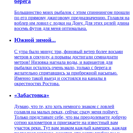
берега
Большинство моих рыбалок с этим спиннингом прошли
по его прямому джиговому предназначению. Голавля на
воблер им ловил с лодки на Дону. Для этих целей длина
восемь футов для меня оптимальна.
Южной зимой...
С утра было минус три, фоновый ветер более восьми
метров в секунду, а порывы достигали семнадцати
метров! Низовка нагнала воды, и вариантов для
рыбалки осталось очень мало, только с берега и
желательно спрятавшись за прибрежной насыпью.
Именно такой выезд и состоялся на каналы в
окрестностях Ростова.
«Забастовка»
Думаю, что те, кто хоть немного знаком с ловлей
голавля на малых реках, сейчас сразу меня поймут.
Только представьте себе, что вы преодолеваете добрую
сотню километров и приезжаете на известный вам
участок реки. Тут вам знаком каждый камешек, каждая