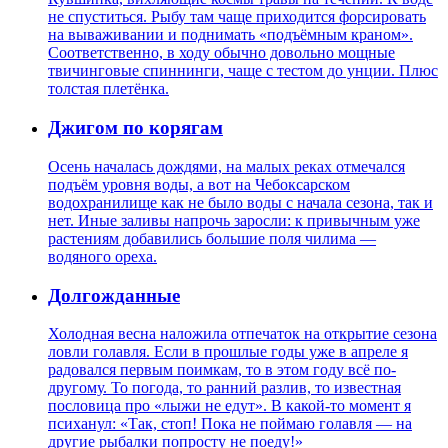
не спуститься. Рыбу там чаще приходится форсировать
на вываживании и поднимать «подъёмным краном».
Соответственно, в ходу обычно довольно мощные
твичинговые спиннинги, чаще с тестом до унции. Плюс
толстая плетёнка.
Джигом по корягам
Осень началась дождями, на малых реках отмечался
подъём уровня воды, а вот на Чебоксарском
водохранилище как не было воды с начала сезона, так и
нет. Иные заливы напрочь заросли: к привычным уже
растениям добавились большие поля чилима —
водяного ореха.
Долгожданные
Холодная весна наложила отпечаток на открытие сезона
ловли голавля. Если в прошлые годы уже в апреле я
радовался первым поимкам, то в этом году всё по-
другому. То погода, то ранний разлив, то известная
пословица про «лыжи не едут». В какой-то момент я
психанул: «Так, стоп! Пока не поймаю голавля — на
другие рыбалки попросту не поеду!»