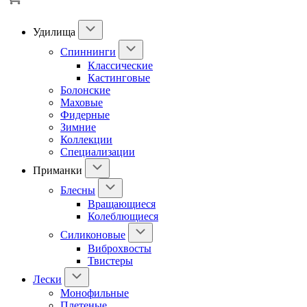
Удилища
Спиннинги
Классические
Кастинговые
Болонские
Маховые
Фидерные
Зимние
Коллекции
Специализации
Приманки
Блесны
Вращающиеся
Колеблющиеся
Силиконовые
Виброхвосты
Твистеры
Лески
Монофильные
Плетеные