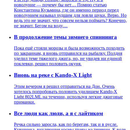
новолуние — почему бы нет… Помню статью
Константина Кузьмина, где он именно период перед
новолунием называл худшим для ловли щуки. Верю. Но
ведь это не значит, что совсем нельзя поймать? Конечно,
не значит. Бегом на воду…
В продолжение темы зимнего спиннинга
Пока ещё стояли морозы и была возможность походить
по закраинам, я вновь отправился на рыбалку. Полдня
уделил теме тяжелого джига, но, не увидев ни единой
поклевки, решил половить окуня.
Вновь на реке с Kando-X Light
Этим вечером я решил отправиться на Дон. Очень
хотелось попробовать половить удилищем Kando-X
Light 802LML на течении, используя легкие джиговые
приманки.
Все люди как люди, а я с лайтиком
Речка сильно заросла, как по берегам, так и в русле.
Кувшинка, вихляющие космы травы на течении. К воде