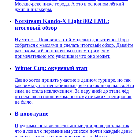
Москве-реке ниже города. А это в основном лёгкий
джиг и пилькеры.
Norstream Kando-X Light 802 LML:
итоговый обзор
Ну что ж... Половил я этой моделью достаточно. Пора
собраться с мыслями и сделать итоговый обзор. Давайте
разложим всё по полочкам и посмотрим, чем
примечательно это удилище и что оно может.
Winter Cup: окуневый этап
Давно хотел принять участие в данном турнире, но так
как зимы у нас нестабильные, всё никак не решался. Эта
зима не стала исключением. За пару дней до этапа лёд
по реке шёл сплошняком, поэтому никаких тренировок
не было.
В новолуние
Предзимье оставляло считанные дни до ледостава, так
что я ловил с переменным успехом почти каждый день:
в ветер, дождь, солнце, морозец и т.д. Ну и в