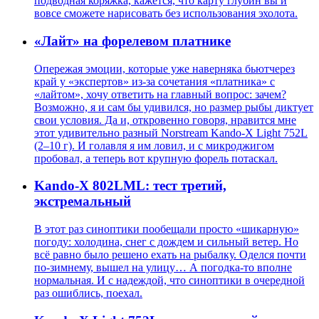
подводная коряжка, кажется, что карту глубин вы и
вовсе сможете нарисовать без использования эхолота.
«Лайт» на форелевом платнике
Опережая эмоции, которые уже наверняка бьютчерез
край у «экспертов» из-за сочетания «платника» с
«лайтом», хочу ответить на главный вопрос: зачем?
Возможно, я и сам бы удивился, но размер рыбы диктует
свои условия. Да и, откровенно говоря, нравится мне
этот удивительно разный Norstream Kando-X Light 752L
(2–10 г). И голавля я им ловил, и с микроджигом
пробовал, а теперь вот крупную форель потаскал.
Kando-X 802LML: тест третий,
экстремальный
В этот раз синоптики пообещали просто «шикарную»
погоду: холодина, снег с дождем и сильный ветер. Но
всё равно было решено ехать на рыбалку. Оделся почти
по-зимнему, вышел на улицу… А погодка-то вполне
нормальная. И с надеждой, что синоптики в очередной
раз ошиблись, поехал.