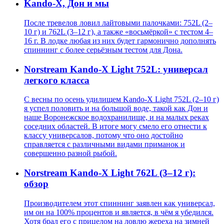
Kando-X, Дон и мы
После тревелов ловил лайтовыми палочками: 752L (2–
10 г) и 762L (3–12 г), а также «восьмёркой» с тестом 4–
16 г. В лодке любая из них будет гармонично дополнять
спиннинг с более серьёзным тестом для Дона.
Norstream Kando-X Light 752L: универсал
легкого класса
С весны по осень удилищем Kando-X Light 752L (2–10 г)
я успел половить и на большой воде, такой как Дон и
наше Воронежское водохранилище, и на малых реках
соседних областей. В итоге могу смело его отнести к
классу универсалов, потому что оно достойно
справляется с различными видами приманок и
совершенно разной рыбой.
Norstream Kando-X Light 762L (3–12 г):
обзор
Производителем этот спиннинг заявлен как универсал,
им он на 100% процентов и является, в чём я убедился.
Хотя брал его с прицелом на ловлю жереха на зимней