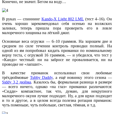
Конечно, не значит. Бегом на воду…
В руках — спиннинг
Kando-X Light 802 LML
(тест 4–16). Он
очень хорошо зарекомендовал себя осенью на волжских
заливах, теперь пришла пора проверить его в ловле
малоречного хищника на лёгкий джиг.
Основные веса огрузки — 6–10 граммов. На хорошем дне и
среднем по силе течении контроль проводки полный. На
одной из ям попробовал кидать приманки по номинальному
верху теста, с огрузкой 16 граммов, — и убедился, что тест у
«Кандо» честный: ни на забросе не проваливается, ни на
проводке не «лапшит».
В качестве приманок использовал свои любимые
трёхдюймовые
Tubby Daddy
, а ещё новинку этого сезона —
Siddy 3,2 дюйма
. Казалось бы, формальная разница в размере
— всего ничего, однако «на глаз» приманки различаются:
«Сидди» компактнее, так что, думаю, для некрупного
малоречного окуня лучше подходит. Ну, а для щуки подходит
и то и другое, а в целом всегда полезна ротация приманок:
чуть поменьше, чуть побольше, светлая, тёмная, и т.д.