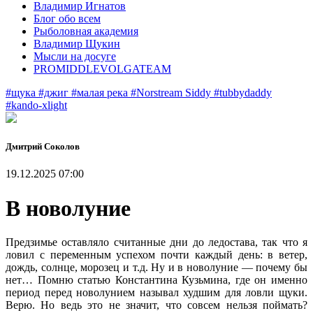
Владимир Игнатов
Блог обо всем
Рыболовная академия
Владимир Щукин
Мысли на досуге
PROMIDDLEVOLGATEAM
#щука
#джиг
#малая река
#Norstream Siddy
#tubbydaddy
#kando-xlight
Дмитрий Соколов
19.12.2025 07:00
В новолуние
Предзимье оставляло считанные дни до ледостава, так что я
ловил с переменным успехом почти каждый день: в ветер,
дождь, солнце, морозец и т.д. Ну и в новолуние — почему бы
нет… Помню статью Константина Кузьмина, где он именно
период перед новолунием называл худшим для ловли щуки.
Верю. Но ведь это не значит, что совсем нельзя поймать?