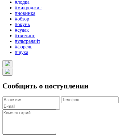
#лодка
#микроджиг
#новинка
#обзор
#окунь
#судак
#твичинг
#ультралайт
#форель
#щука
Сообщить о поступлении