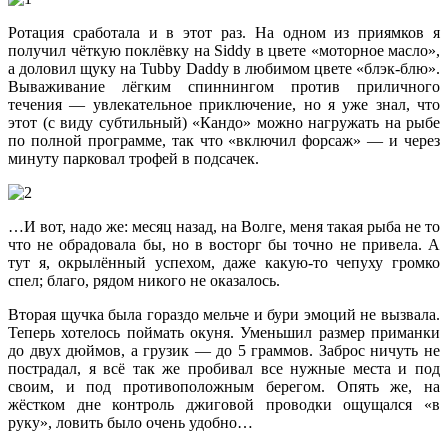
Ротация сработала и в этот раз. На одном из приямков я
получил чёткую поклёвку на Siddy в цвете «моторное масло»,
а доловил щуку на Tubby Daddy в любимом цвете «блэк-блю».
Вываживание лёгким спиннингом против приличного
течения — увлекательное приключение, но я уже знал, что
этот (с виду субтильный) «Кандо» можно нагружать на рыбе
по полной программе, так что «включил форсаж» — и через
минуту парковал трофей в подсачек.
…И вот, надо же: месяц назад, на Волге, меня такая рыба не то
что не обрадовала бы, но в восторг бы точно не привела. А
тут я, окрылённый успехом, даже какую-то чепуху громко
спел; благо, рядом никого не оказалось.
Вторая щучка была гораздо мельче и бури эмоций не вызвала.
Теперь хотелось поймать окуня. Уменьшил размер приманки
до двух дюймов, а грузик — до 5 граммов. Заброс ничуть не
пострадал, я всё так же пробивал все нужные места и под
своим, и под противоположным берегом. Опять же, на
жёстком дне контроль джиговой проводки ощущался «в
руку», ловить было очень удобно…