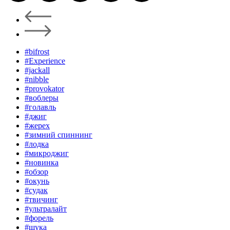
#bifrost
#Experience
#jackall
#nibble
#provokator
#воблеры
#голавль
#джиг
#жерех
#зимний спиннинг
#лодка
#микроджиг
#новинка
#обзор
#окунь
#судак
#твичинг
#ультралайт
#форель
#щука