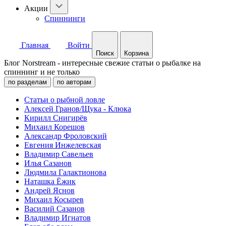
Акции
Спиннинги
Главная
Войти
Поиск
Корзина
Блог Norstream - интересные свежие статьи о рыбалке на
спиннинг и не только
по разделам
по авторам
Статьи о рыбной ловле
Алексей Гранов/Щука - Клюка
Кирилл Снигирёв
Михаил Корешов
Александр Фроловский
Евгения Инжелевская
Владимир Савельев
Илья Сазанов
Людмила Галактионова
Наташка Ёжик
Андрей Яснов
Михаил Косырев
Василий Сазанов
Владимир Игнатов