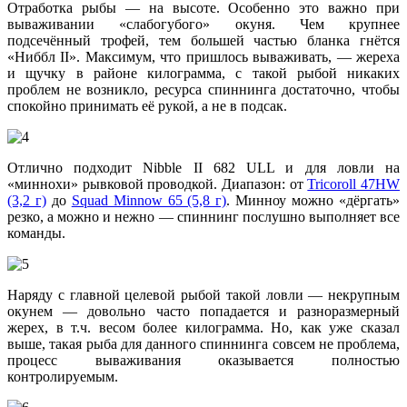
Отработка рыбы — на высоте. Особенно это важно при
вываживании «слабогубого» окуня. Чем крупнее
подсечённый трофей, тем большей частью бланка гнётся
«Ниббл II». Максимум, что пришлось вываживать, — жереха
и щучку в районе килограмма, с такой рыбой никаких
проблем не возникло, ресурса спиннинга достаточно, чтобы
спокойно принимать её рукой, а не в подсак.
Отлично подходит Nibble II 682 ULL и для ловли на
«миннохи» рывковой проводкой. Диапазон: от
Tricoroll 47HW
(3,2 г)
до
Squad Minnow 65 (5,8 г)
. Минноу можно «дёргать»
резко, а можно и нежно — спиннинг послушно выполняет все
команды.
Наряду с главной целевой рыбой такой ловли — некрупным
окунем — довольно часто попадается и разноразмерный
жерех, в т.ч. весом более килограмма. Но, как уже сказал
выше, такая рыба для данного спиннинга совсем не проблема,
процесс вываживания оказывается полностью
контролируемым.