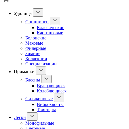
Удилища
Спиннинги
Классические
Кастинговые
Болонские
Маховые
Фидерные
Зимние
Коллекции
Специализации
Приманки
Блесны
Вращающиеся
Колеблющиеся
Силиконовые
Виброхвосты
Твистеры
Лески
Монофильные
Плетеные