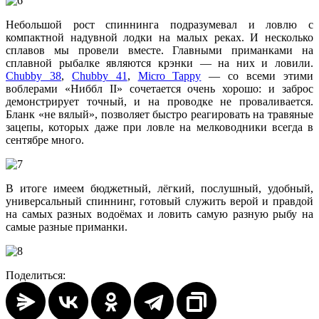
Небольшой рост спиннинга подразумевал и ловлю с
компактной надувной лодки на малых реках. И несколько
сплавов мы провели вместе. Главными приманками на
сплавной рыбалке являются крэнки — на них и ловили.
Chubby 38
,
Chubby 41
,
Micro Tappy
— со всеми этими
воблерами «Ниббл II» сочетается очень хорошо: и заброс
демонстрирует точный, и на проводке не проваливается.
Бланк «не вялый», позволяет быстро реагировать на травяные
зацепы, которых даже при ловле на мелководники всегда в
сентябре много.
В итоге имеем бюджетный, лёгкий, послушный, удобный,
универсальный спиннинг, готовый служить верой и правдой
на самых разных водоёмах и ловить самую разную рыбу на
самые разные приманки.
Поделиться: