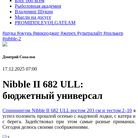
Блог обо всем
Рыболовная академия
Владимир Щукин
Мысли на досуге
PROMIDDLEVOLGATEAM
#щука
#окунь
#микроджиг
#жерех
#ультралайт
#пилькер
#nibble-2
Дмитрий Соколов
17.12.2025 07:00
Nibble II 682 ULL:
бюджетный универсал
Cпиннингом Nibble II 682 ULL ростом 203 см и тестом 2–10
я
успел половить прошлой осенью с надувной лодки, с катера и
с берега. Задействовал при этом самые разные приманки.
Сегодня делюсь своими соображениями.