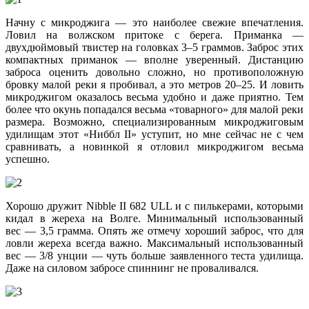
Начну с микроджига — это наиболее свежие впечатления.
Ловил на волжском притоке с берега. Приманка —
двухдюймовый твистер на головках 3–5 граммов. Заброс этих
компактных приманок — вполне уверенный. Дистанцию
заброса оценить довольно сложно, но противоположную
бровку малой реки я пробивал, а это метров 20–25. И ловить
микроджигом оказалось весьма удобно и даже приятно. Тем
более что окунь попадался весьма «товарного» для малой реки
размера. Возможно, специализированным микроджиговым
удилищам этот «Ниббл II» уступит, но мне сейчас не с чем
сравнивать, а новинкой я отловил микроджигом весьма
успешно.
Хорошо дружит Nibble II 682 ULL и с пилькерами, которыми
кидал в жереха на Волге. Минимальный использованный
вес — 3,5 грамма. Опять же отмечу хороший заброс, что для
ловли жереха всегда важно. Максимальный использованный
вес — 3/8 унции — чуть больше заявленного теста удилища.
Даже на силовом забросе спиннинг не проваливался.