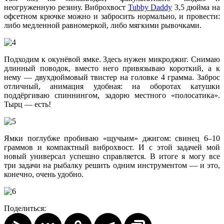
неогруженную резину. Виброхвост
Tubby Daddy
3,5 дюйма на
офсетном крючке можно и забросить нормально, и провести:
либо медленной равномеркой, либо мягкими рывочками.
Подходим к окунёвой ямке. Здесь нужен микроджиг. Снимаю
длинный поводок, вместо него привязываю короткий, а к
нему — двухдюймовый твистер на головке 4 грамма. Заброс
отличный, анимация удобная: на оборотах катушки
поддёргиваю спиннингом, задорю местного «полосатика».
Тырц — есть!
Ямки поглубже пробиваю «щучьим» джигом: свинец 6–10
граммов и компактный виброхвост. И с этой задачей мой
новый универсал успешно справляется. В итоге я могу все
три задачи на рыбалку решить одним инструментом — и это,
конечно, очень удобно.
Поделиться: