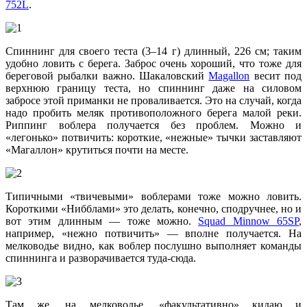
752L
.
Спиннинг для своего теста (3–14 г) длинный, 226 см; таким
удобно ловить с берега. Заброс очень хороший, что тоже для
береговой рыбалки важно. Шакаловский
Magallon
весит под
верхнюю границу теста, но спиннинг даже на силовом
забросе этой приманки не проваливается. Это на случай, когда
надо пробить меляк противоположного берега малой реки.
Риппинг воблера получается без проблем. Можно и
«легонько» потвичить: короткие, «нежные» тычки заставляют
«Магаллон» крутиться почти на месте.
Типичными «твичевыми» воблерами тоже можно ловить.
Короткими «Нибблами» это делать, конечно, сподручнее, но и
вот этим длинным — тоже можно.
Squad Minnow 65SP
,
например, «нежно потвичить» — вполне получается. На
мелководье видно, как воблер послушно выполняет команды
спиннинга и разворачивается туда-сюда.
Там же, на мелководье, «факультативно» кидаю и