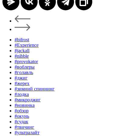
#bifrost
#Experience
#jackall
#nibble
#provokator
#воблеры
#голавль
#джиг
#жерех
#зимний спиннинг
#лодка
#микроджиг
#новинка
#обзор
#окунь
#судак
#твичинг
#ультралайт