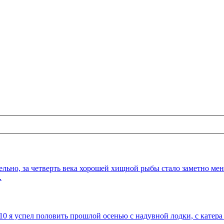
льно, за четверть века хорошей хищной рыбы стало заметно мень
.
10 я успел половить прошлой осенью с надувной лодки, с катера