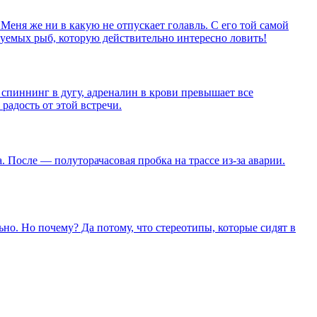
Меня же ни в какую не отпускает голавль. С его той самой
уемых рыб, которую действительно интересно ловить!
а спиннинг в дугу, адреналин в крови превышает все
радость от этой встречи.
. После — полуторачасовая пробка на трассе из-за аварии.
ьно. Но почему? Да потому, что стереотипы, которые сидят в