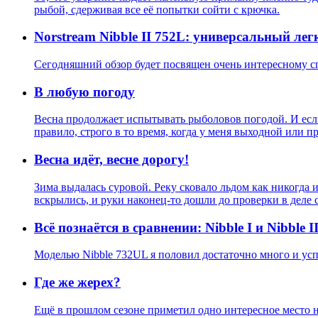
рыбой, сдерживая все её попытки сойти с крючка.
Norstream Nibble II 752L: универсальный ле
Сегодняшний обзор будет посвящен очень интересному спи
В любую погоду
Весна продолжает испытывать рыболовов погодой. И если
правило, строго в то время, когда у меня выходной или пр
Весна идёт, весне дорогу!
Зима выдалась суровой. Реку сковало льдом как никогда 
вскрылись, и руки наконец-то дошли до проверки в деле 
Всё познаётся в сравнении: Nibble I и Nibble I
Моделью Nibble 732UL я половил достаточно много и успе
Где же жерех?
Ещё в прошлом сезоне приметил одно интересное место на