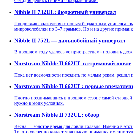
Сегодня делюсь своими соображениями.
Nibble II 732UL: бюджетный универсал
Продолжаю знакомство с новым бюджетным универсалом N
микроколебалки по 3–7 граммов. Но и на другие приманк
Nibble II 752L — дальнобойный универсал
В прошлом году удалось «с пристрастием» половить дюжи
Norstream Nibble II 662UL в стримовой ловле
Пока нет возможности поездить по малым рекам, решил по
Norstream Nibble II 662UL: первые впечатлен
Плотно позанимавшись в прошлом сезоне самой старшей мо
нужно в моих условиях.
Norstream Nibble II 732UL: обзор
Весна — золотое время для ловли голавля. Именно в это
То, что уверенно кидает маленькую приманку именно туда