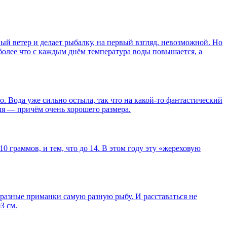
ьный ветер и делает рыбалку, на первый взгляд, невозможной. Но
более что с каждым днём температура воды повышается, а
. Вода уже сильно остыла, так что на какой-то фантастический
вля — причём очень хорошего размера.
0 граммов, и тем, что до 14. В этом году эту «жереховую
 разные приманки самую разную рыбу. И расставаться не
3 см.