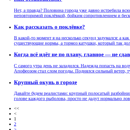
Нет, а правда? Половина города уже давно истребила всю
неповторимой поклёвкой, бойким сопротивлением и беск
Как рассказать о поклёвке?
В какой-то момент я на несколько секунд задумался: а ка
существующие нормы, а тормоз катушки, который так дол
Когда всё идёт не по плану, главное — не сдав
С самого утра день не заладился. Надежда попасть на вод
Апофеозом стал слом погоды. Поднялся сильный ветер, т
Крупный окунь в городе
Давайте будем реалистами: крупный полосатый разбойник,
голове каждого рыболова, просто не дадут нормально лов
<<
<
1
2
>