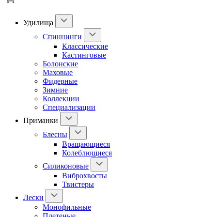
Удилища
Спиннинги
Классические
Кастинговые
Болонские
Маховые
Фидерные
Зимние
Коллекции
Специализации
Приманки
Блесны
Вращающиеся
Колеблющиеся
Силиконовые
Виброхвосты
Твистеры
Лески
Монофильные
Плетеные