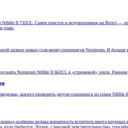
ibble II 732UL. Самое простое и результативное на Волге — л
и тоже.
ной разных новых (для меня) спиннингов Norstream. И больше в
гонять Norstream Nibble II 662UL в «стримовой» ловле. Ранним 
ия
делью, захотел проверить другие спиннинги из серии Nibble II.
т период особенно велика вероятность встретить много крупных
, куда требуется. Легкое, с высокой чувствительностью, способ