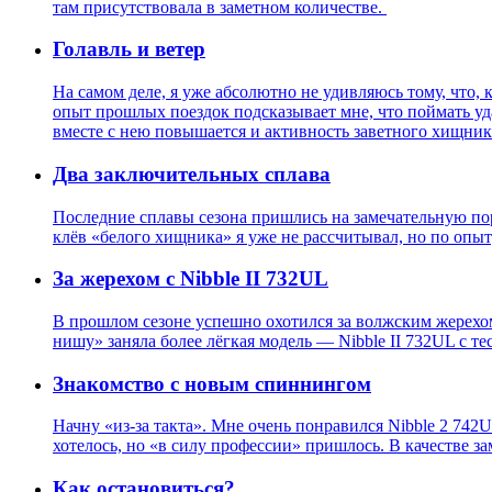
там присутствовала в заметном количестве.
Голавль и ветер
На самом деле, я уже абсолютно не удивляюсь тому, что, 
опыт прошлых поездок подсказывает мне, что поймать уд
вместе с нею повышается и активность заветного хищник
Два заключительных сплава
Последние сплавы сезона пришлись на замечательную пору
клёв «белого хищника» я уже не рассчитывал, но по опыт
За жерехом с Nibble II 732UL
В прошлом сезоне успешно охотился за волжским жерехом 
нишу» заняла более лёгкая модель — Nibble II 732UL с те
Знакомство с новым спиннингом
Начну «из-за такта». Мне очень понравился Nibble 2 742
хотелось, но «в силу профессии» пришлось. В качестве за
Как остановиться?