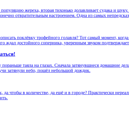
 популяцию жереха, вторая тихонько долавливает судака и щуку. 
онечно отвратительным настроением. Одна из самых непредсказ
к описать поклёвку трофейного голавля? Тот самый момент, когд
го ждал достойного соперника, уверенным звуком подтверждает 
аться!
у пораньше таяла на глазах. Сначала затянувшиеся домашние дела
учи затянули небо, пошёл небольшой дождик.
 да чтобы в количестве, да ещё и в городе? Практически нереал
ить.