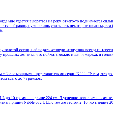
когда мне удается выбраться на реку, отчего-то поднимается сил
астся всё равно, нужно лишь учитывать некоторые нюансы, тем 
а.
 золотой осени, наблюдать которую «изнутри» всегда интересно
у прошлых лет знал, что поймать можно и язя, и жереха, и гола
с более мощными представителями серии Nibble II: тем, что до 1
стом всего до 7 граммов.
ULL до 10 граммов в длине 224 см. Я успешно ловил им на самые
мены пришёл Nibble 682 ULL с тем же тестом 2–10, но в длине 20