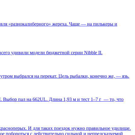
овля «разнокалиберного» жереха. Чаще — на пилькеры и
сего удивили модели бюджетной серии Nibble II.
утром выбрался на перекат. Цель рыбалки, конечно же, — язь.
 Выбор пал на 662UL. Длина 1,93 м и тест 1–7 г — то, что
 красноперых. И для таких поездок нужно правильное удилище.
ное побороться с действительно сильной и непредсказуемой