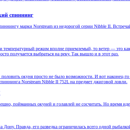
гкий спиннинг
ннингу марки Norstream из недорогой серии Nibble II. Встречайт
 температурный режим вполне приемлемый, то ветер — это какое
осто получается выбраться на реку. Так вышло и в этот раз.
и половить окуня просто не было возможности. И вот наконец-т
спиннинга Norstream Nibble II 752L на предмет джиговой ловли.
I
шно, пойманных окуней и голавлей не сосчитать. Но время идет,
 Дону. Правда, его разведка ограничилась всего одной рыбалкой,