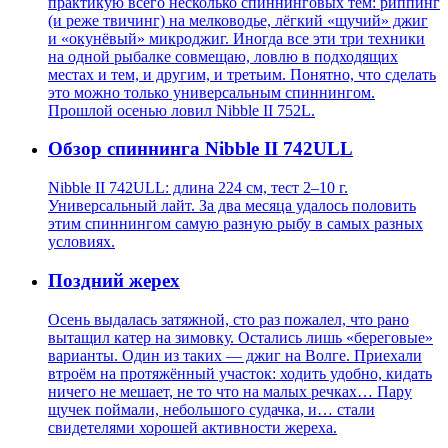
практикую всего несколько спиннинговых тем: риппинг
(и реже твичинг) на мелководье, лёгкий «щучий» джиг
и «окунёвый» микроджиг. Иногда все эти три техники
на одной рыбалке совмещаю, ловлю в подходящих
местах и тем, и другим, и третьим. Понятно, что сделать
это можно только универсальным спиннингом.
Прошлой осенью ловил Nibble II 752L.
Обзор спиннинга Nibble II 742ULL
Nibble II 742ULL: длина 224 см, тест 2–10 г.
Универсальный лайт. За два месяца удалось половить
этим спиннингом самую разную рыбу в самых разных
условиях.
Поздний жерех
Осень выдалась затяжной, сто раз пожалел, что рано
вытащил катер на зимовку. Остались лишь «береговые»
варианты. Один из таких — джиг на Волге. Приехали
втроём на протяжённый участок: ходить удобно, кидать
ничего не мешает, не то что на малых речках… Пару
щучек поймали, небольшого судачка, и… стали
свидетелями хорошей активности жереха.