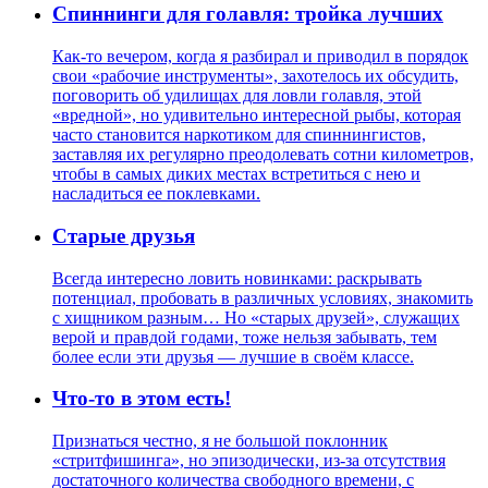
Спиннинги для голавля: тройка лучших
Как-то вечером, когда я разбирал и приводил в порядок
свои «рабочие инструменты», захотелось их обсудить,
поговорить об удилищах для ловли голавля, этой
«вредной», но удивительно интересной рыбы, которая
часто становится наркотиком для спиннингистов,
заставляя их регулярно преодолевать сотни километров,
чтобы в самых диких местах встретиться с нею и
насладиться ее поклевками.
Старые друзья
Всегда интересно ловить новинками: раскрывать
потенциал, пробовать в различных условиях, знакомить
с хищником разным… Но «старых друзей», служащих
верой и правдой годами, тоже нельзя забывать, тем
более если эти друзья — лучшие в своём классе.
Что-то в этом есть!
Признаться честно, я не большой поклонник
«стритфишинга», но эпизодически, из-за отсутствия
достаточного количества свободного времени, с