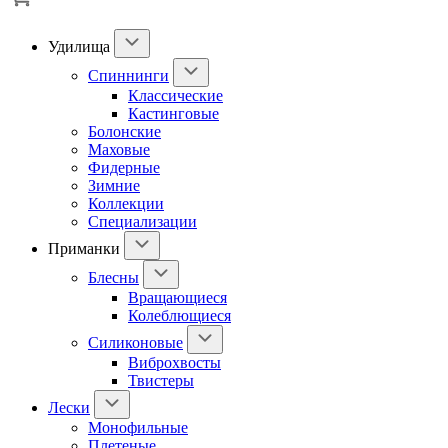
Удилища
Спиннинги
Классические
Кастинговые
Болонские
Маховые
Фидерные
Зимние
Коллекции
Специализации
Приманки
Блесны
Вращающиеся
Колеблющиеся
Силиконовые
Виброхвосты
Твистеры
Лески
Монофильные
Плетеные