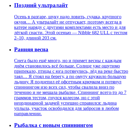
Поздний ультралайт
Осень в разгаре, щуку надо ловить, судака, крупного
окуня… А ультралайт не отпускает, поэтому всегда в
катере наряду с другими комплектами есть место и для
лёгкой снасти. Этой осенью — Nibble 682 ULL с тестом
2–10, длиной 203 см.
Ранняя весна
Снега было ещё много, но и примет весны с каждым
днём становилось всё больше. Солнце уже ощутимо
припекало, птицы с юга потянулись, лёд на реке быстро
таял… Я стоял на берегу, а по омуту кружило большую
льдину. Я подцепил её офсетным крючком и потянул
спиннингом изо всех сил, чтобы свалила вниз по
течению и не мешала рыбалке. Спиннинг всего-то до 7
граммов тестом, гнулся колесом, но с этой
неординарной задачей успешно справился: льдина
уплыла, участок освободился для забросов в любом
направлении.
Рыбалка с новым спиннингом