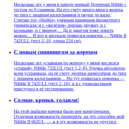
Несколько лет у меня в работе первый Norstream Nibble с
тестом до 9 граммов. На его счету много-много жереха
до трех с лишним килограммов и окуни до кило.
Считаю тот «Ниббл» удачным примером бюджетного
универсала: и с «железом» хорошо дружит, и с
крэнками, и с минноу… Да и джигом тоже ловить
можно… И вот в арсенале появился новичок — Nibble II
742ULL (тест 2–10, длина 224 см).
С новым спиннингом за жерехом
Несколько лет «главным по жереху» у меня числился
«старый» Nibble 732LUL (тест 1,2–9). Удочка абсолютно
всем устраивала, на её счету десятки шереспёров до трех
с лишним килограммов… Но тут появилась новинка —
Nibble II 742ULL (тест 2–10), и я с удовольствием
приступил к её тестированию.
Солнце, кренки, голавли!
На этой рыбалке кренки были вне конкуренции.
Отличная возможность проверить, на что способен мой
Nibble II 662UL, — и я эту возможность не упустил.