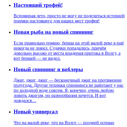
Настоящий трофей!
Вспоминая лето, просто не могу не поделиться историей
поимки настоящего для наших мест трофея!
Новая рыба на новый спиннинг
Если правильно помню, берша на этой малой реке я ещё
никогда не ловил. Судачки попадались, причём
довольно высоко от места впадения притока в Волгу, а
вот бершей — не видел.
Новый спиннинг и воблеры
Джиг, джиг, джиг — бесконечный джиг на протяжении
полугода. Другие техники спиннинга не работают у нас
по холодной воде совсем. Я, конечно, очень люблю
ловить джигом, но разнообразия хочется. И вот
дождался…
Новый универсал
Что на малой реке, что на Волге — поздней осенью