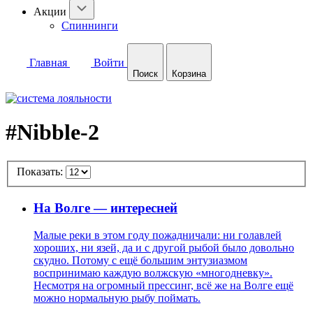
Акции
Спиннинги
Главная
Войти
Поиск
Корзина
#Nibble-2
Показать:
На Волге — интересней
Малые реки в этом году пожадничали: ни голавлей
хороших, ни язей, да и с другой рыбой было довольно
скудно. Потому с ещё большим энтузиазмом
воспринимаю каждую волжскую «многодневку».
Несмотря на огромный прессинг, всё же на Волге ещё
можно нормальную рыбу поймать.