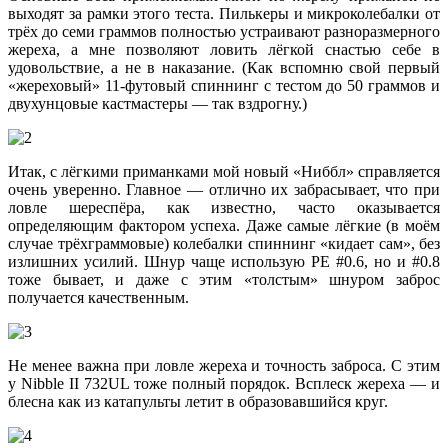
выходят за рамки этого теста. Пилькеры и микроколебалки от
трёх до семи граммов полностью устраивают разноразмерного
жереха, а мне позволяют ловить лёгкой снастью себе в
удовольствие, а не в наказание. (Как вспомню свой первый
«жереховый» 11-футовый спиннинг с тестом до 50 граммов и
двухунцовые кастмастеры — так вздрогну.)
Итак, с лёгкими приманками мой новый «Ниббл» справляется
очень уверенно. Главное — отлично их забрасывает, что при
ловле шереспёра, как известно, часто оказывается
определяющим фактором успеха. Даже самые лёгкие (в моём
случае трёхграммовые) колебалки спиннинг «кидает сам», без
излишних усилий. Шнур чаще использую РЕ #0.6, но и #0.8
тоже бывает, и даже с этим «толстым» шнуром заброс
получается качественным.
Не менее важна при ловле жереха и точность заброса. С этим
у Nibble II 732UL тоже полный порядок. Всплеск жереха — и
блесна как из катапульты летит в образовавшийся круг.