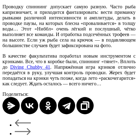
Проводку спиннинг допускает самую разную. Часто рыба
капризничает, и приходится фантазировать: вести приманку
рывками различной интенсивности и амплитуды, делать в
проводке паузы, на которых блесна «проваливается» в толщу
воды… Этот «Ниббл» очень лёгкий и послушный, чётко
выполняет все команды. И отработка подсечённых трофеев —
на высоте. Если уж рыба села на крючок — в подавляющем
большинстве случаев будет зафиксирована на фото.
В качестве факультатива поработал новым инструментом с
крэнками. Все, что в коробке были, спиннинг «тянет». Вплоть
до
Diving Chubby 41
. Напряжённая игра крэнков отлично
передаётся в руку, улучшая контроль проводки. Жерех будет
попадаться на крэнки чуть позже, когда лето «раскочегарится»
как следует. Ждать осталось — всего ничего…
Поделиться: