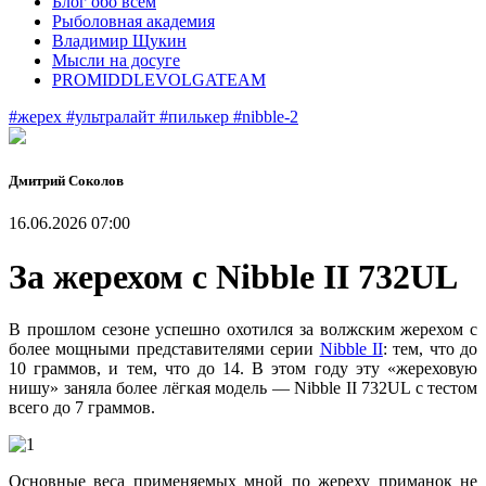
Блог обо всем
Рыболовная академия
Владимир Щукин
Мысли на досуге
PROMIDDLEVOLGATEAM
#жерех
#ультралайт
#пилькер
#nibble-2
Дмитрий Соколов
16.06.2026 07:00
За жерехом с Nibble II 732UL
В прошлом сезоне успешно охотился за волжским жерехом с
более мощными представителями серии
Nibble II
: тем, что до
10 граммов, и тем, что до 14. В этом году эту «жереховую
нишу» заняла более лёгкая модель — Nibble II 732UL с тестом
всего до 7 граммов.
Основные веса применяемых мной по жереху приманок не