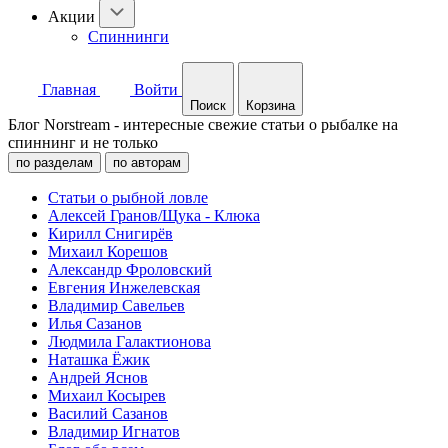
Акции
Спиннинги
Главная
Войти
Поиск
Корзина
Блог Norstream - интересные свежие статьи о рыбалке на
спиннинг и не только
по разделам
по авторам
Статьи о рыбной ловле
Алексей Гранов/Щука - Клюка
Кирилл Снигирёв
Михаил Корешов
Александр Фроловский
Евгения Инжелевская
Владимир Савельев
Илья Сазанов
Людмила Галактионова
Наташка Ёжик
Андрей Яснов
Михаил Косырев
Василий Сазанов
Владимир Игнатов