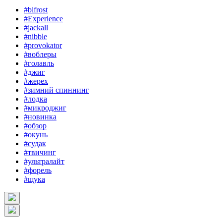
#bifrost
#Experience
#jackall
#nibble
#provokator
#воблеры
#голавль
#джиг
#жерех
#зимний спиннинг
#лодка
#микроджиг
#новинка
#обзор
#окунь
#судак
#твичинг
#ультралайт
#форель
#щука