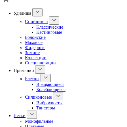
Удилища
Спиннинги
Классические
Кастинговые
Болонские
Маховые
Фидерные
Зимние
Коллекции
Специализации
Приманки
Блесны
Вращающиеся
Колеблющиеся
Силиконовые
Виброхвосты
Твистеры
Лески
Монофильные
Плетеные