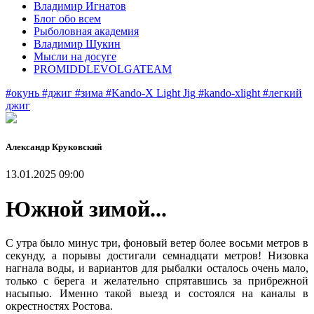
Владимир Игнатов
Блог обо всем
Рыболовная академия
Владимир Щукин
Мысли на досуге
PROMIDDLEVOLGATEAM
#окунь
#джиг
#зима
#Kando-X Light Jig
#kando-xlight
#легкий
джиг
Александр Круковский
13.01.2025 09:00
Южной зимой...
С утра было минус три, фоновый ветер более восьми метров в
секунду, а порывы достигали семнадцати метров! Низовка
нагнала воды, и вариантов для рыбалки осталось очень мало,
только с берега и желательно спрятавшись за прибрежной
насыпью. Именно такой выезд и состоялся на каналы в
окрестностях Ростова.