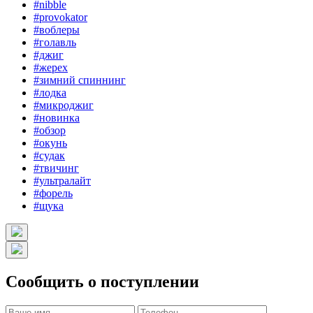
#nibble
#provokator
#воблеры
#голавль
#джиг
#жерех
#зимний спиннинг
#лодка
#микроджиг
#новинка
#обзор
#окунь
#судак
#твичинг
#ультралайт
#форель
#щука
Сообщить о поступлении