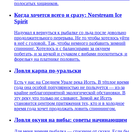
полосатых хищников.
Когда хочется всего и сразу: Norstream Ice
Spirit
Надумал я вернуться к рыбалке со льда после довольно
продолжительного перерыва. Не то чтобы хотелось уйти
в неё с головой. Так, чтобы немного разбавить зимний
спиннинг. Хотелось и с балансирами за окунем
побегать, и за щукой и судаком с вибами поохотиться, и
форельку на платнике половить.
Ловля карпа по-уральски
Есть у нас на Среднем Урале река Исеть. В тёплое время
года она особой популярностью не пользуется — из-за
крайне неблагоприятной экологической обстановки. В
эту реку что только не сливают. Зимой же Исеть
становится центром притяжения тех, кто и в холодное
время года хочет продолжать ловить спиннингом.
Ловля окуня на вибы: советы начинающим
Для меня зимняя рыбалка — спасение от скуки. Если бы