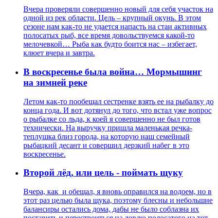
Вчера проверяли совершенно новый для себя участок на
одной из рек области. Цель – крупный окунь. В этом
сезоне нам как-то не удается напасть на стаи активных
полосатых рыб, все время довольствуемся какой-то
мелочевкой… Рыба как будто боится нас – избегает,
клюет вчера и завтра.
В воскресенье была война… Мормышинг
на зимней реке
Летом как-то пообещал сестренке взять ее на рыбалку до
конца года. И вот дотянул до того, что встал уже вопрос
о рыбалке со льда, к коей я совершенно не был готов
технически. На выручку пришла маленькая речка-
теплушка близ города, на которую наш семейный
рыбацкий десант и совершил дерзкий набег в это
воскресенье.
Второй лёд, или цель - поймать щуку
Вчера, как и обещал, я вновь оправился на водоем, но в
этот раз целью была щука, поэтому блесны и небольшие
балансиры остались дома, дабы не было соблазна их
поставить и перестроиться на ловлю полосатого на тот