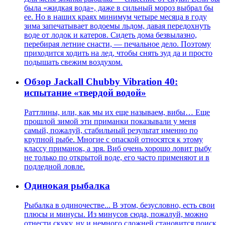
была «жидкая вода», даже в сильный мороз выбрал бы
ее. Но в наших краях минимум четыре месяца в году
зима запечатывает водоемы льдом, давая передохнуть
воде от лодок и катеров. Сидеть дома безвылазно,
перебирая летние снасти, — печальное дело. Поэтому
приходится ходить на лед, чтобы снять зуд да и просто
подышать свежим воздухом.
Обзор Jackall Chubby Vibration 40:
испытание «твердой водой»
Раттлины, или, как мы их еще называем, вибы… Еще
прошлой зимой эти приманки показывали у меня
самый, пожалуй, стабильный результат именно по
крупной рыбе. Многие с опаской относятся к этому
классу приманок, а зря. Виб очень хорошо ловит рыбу
не только по открытой воде, его часто применяют и в
подледной ловле.
Одинокая рыбалка
Рыбалка в одиночестве... В этом, безусловно, есть свои
плюсы и минусы. Из минусов сюда, пожалуй, можно
отнести скуку, ну и немного сложней становится поиск