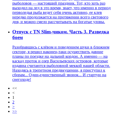
рыболовов — настоящий праздник. Тот, кто хоть раз
выходил на лед в это время, знает, что именно в период
перволедья рыба ведет себя очень активно, ее клев
нередко продолжается на протяжении всего светового
дня, и можно смело рассчитывать на богатые уловы.
Отпуск с TN Slim-чиком. Часть 3. Разведка
боем
Разобравшись с клёвом и поведением щуки в ближнем
секторе, я решил наконец-таки осуществить давние
планы по поездке на дальний кордон. А именно — на
каскад проток и озер Васильевских островов, которые
издавна считаются рыболовной меккой нашей области.
Находясь в трепетном предвкушении, я приступил к
сборам... Один-единственный звонок... И стартую на
снегоходе!
<<
<
1
2
>
>>