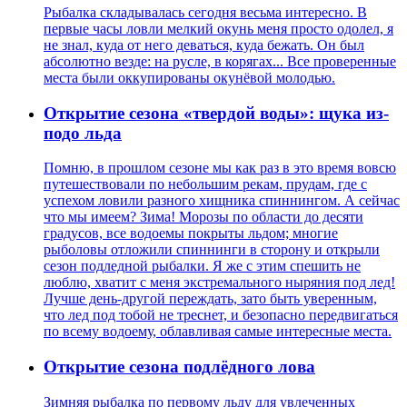
Рыбалка складывалась сегодня весьма интересно. В
первые часы ловли мелкий окунь меня просто одолел, я
не знал, куда от него деваться, куда бежать. Он был
абсолютно везде: на русле, в корягах... Все проверенные
места были оккупированы окунёвой молодью.
Открытие сезона «твердой воды»: щука из-
подо льда
Помню, в прошлом сезоне мы как раз в это время вовсю
путешествовали по небольшим рекам, прудам, где с
успехом ловили разного хищника спиннингом. А сейчас
что мы имеем? Зима! Морозы по области до десяти
градусов, все водоемы покрыты льдом; многие
рыболовы отложили спиннинги в сторону и открыли
сезон подледной рыбалки. Я же с этим спешить не
люблю, хватит с меня экстремального ныряния под лед!
Лучше день-другой переждать, зато быть уверенным,
что лед под тобой не треснет, и безопасно передвигаться
по всему водоему, облавливая самые интересные места.
Открытие сезона подлёдного лова
Зимняя рыбалка по первому льду для увлеченных