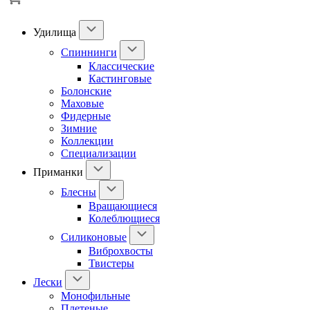
Удилища
Спиннинги
Классические
Кастинговые
Болонские
Маховые
Фидерные
Зимние
Коллекции
Специализации
Приманки
Блесны
Вращающиеся
Колеблющиеся
Силиконовые
Виброхвосты
Твистеры
Лески
Монофильные
Плетеные