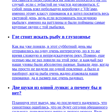
случай, если с зубастой не удастся договориться. С
собой лишь взял небольшую коробочку с Vib’ами,
именно этому классу приманок я и хотел посвятить весь
световой день, ведь если вспоминать последнюю
рыбалку, именно на раттлины и были пойманы самые
крупные окуни с той рыбалки.
Где стоит искать рыбу в глухозимье
Как вы уже поняли, в этот субботний день мы
отправились на одну очень интересную, но в то же
время сложную и непредсказуемую реку. Помню, еще
осенью мы не раз ловили на этой реке, и каждый раз
наши уловы были абсолютно разные. Бывали дни, когда
мы просто не видели ни одной поклевки, а было и
наоборот, когда рыба очень жадно атаковала наши
приманки, да и размер нас очень радовал.
Две щуки из одной лунки: а почему бы и
нет?
Планируя этот выезд, мы до последнего надеялись, что
синоптики ошиблись, что не будет сегодня обещанного
сильного, порывистого ветра и лютого мороза. Ведь