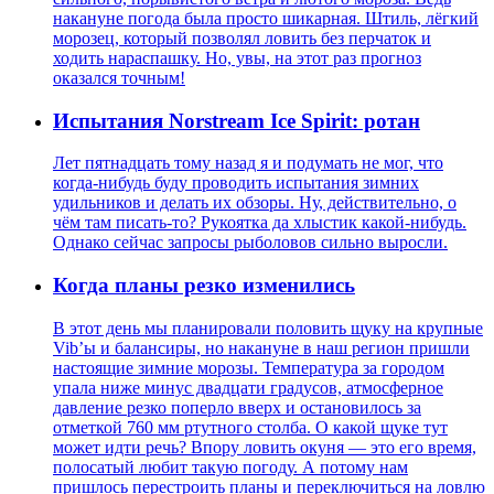
накануне погода была просто шикарная. Штиль, лёгкий
морозец, который позволял ловить без перчаток и
ходить нараспашку. Но, увы, на этот раз прогноз
оказался точным!
Испытания Norstream Ice Spirit: ротан
Лет пятнадцать тому назад я и подумать не мог, что
когда-нибудь буду проводить испытания зимних
удильников и делать их обзоры. Ну, действительно, о
чём там писать-то? Рукоятка да хлыстик какой-нибудь.
Однако сейчас запросы рыболовов сильно выросли.
Когда планы резко изменились
В этот день мы планировали половить щуку на крупные
Vib’ы и балансиры, но накануне в наш регион пришли
настоящие зимние морозы. Температура за городом
упала ниже минус двадцати градусов, атмосферное
давление резко поперло вверх и остановилось за
отметкой 760 мм ртутного столба. О какой щуке тут
может идти речь? Впору ловить окуня — это его время,
полосатый любит такую погоду. А потому нам
пришлось перестроить планы и переключиться на ловлю