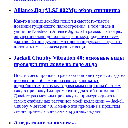
Alliance Jig (ALSJ-802M): обзор спиннинга
Как-то в конце декабря пошёл я смотреть-трясти
новинки гущинского палкостроения, в том числе и
удилище Norstream Alliance Jig до 21 грамма. На потрях
ощущения были довольно странные, вроде не совсем
джиговый инструмент. Но просто подержать в руках и
половить им — совсем разные вещи.
Jackall Chubby Vibration 40: основные виды
проводки при ловле из-подо льда
После моего прошлого рассказа о ловле окуня со льда на
небольшие вибы меня начали спрашивать о
подробностях, и самым задаваемым вопросом был: «А
какую проводку Вы применяете для этой приманки?»
Давайте рассмотрим проводку на примере одного из
самых стабильных раттлинов моей коллекции — Jackall
Chubby Vibration 40. Именно эта приманка в прошлом
сезоне принесла мне самых крупных окуней.
А ведь ехали за окунем...