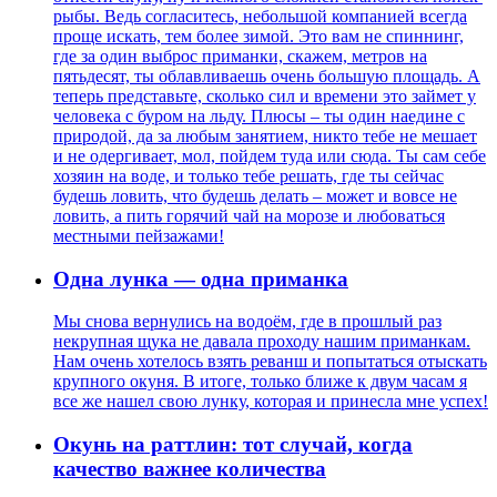
рыбы. Ведь согласитесь, небольшой компанией всегда
проще искать, тем более зимой. Это вам не спиннинг,
где за один выброс приманки, скажем, метров на
пятьдесят, ты облавливаешь очень большую площадь. А
теперь представьте, сколько сил и времени это займет у
человека с буром на льду. Плюсы – ты один наедине с
природой, да за любым занятием, никто тебе не мешает
и не одергивает, мол, пойдем туда или сюда. Ты сам себе
хозяин на воде, и только тебе решать, где ты сейчас
будешь ловить, что будешь делать – может и вовсе не
ловить, а пить горячий чай на морозе и любоваться
местными пейзажами!
Одна лунка — одна приманка
Мы снова вернулись на водоём, где в прошлый раз
некрупная щука не давала проходу нашим приманкам.
Нам очень хотелось взять реванш и попытаться отыскать
крупного окуня. В итоге, только ближе к двум часам я
все же нашел свою лунку, которая и принесла мне успех!
Окунь на раттлин: тот случай, когда
качество важнее количества