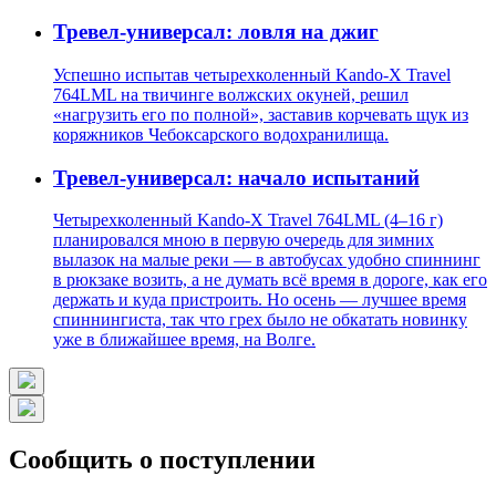
Тревел-универсал: ловля на джиг
Успешно испытав четырехколенный Kando-X Travel
764LML на твичинге волжских окуней, решил
«нагрузить его по полной», заставив корчевать щук из
коряжников Чебоксарского водохранилища.
Тревел-универсал: начало испытаний
Четырехколенный Kando-X Travel 764LML (4–16 г)
планировался мною в первую очередь для зимних
вылазок на малые реки — в автобусах удобно спиннинг
в рюкзаке возить, а не думать всё время в дороге, как его
держать и куда пристроить. Но осень — лучшее время
спиннингиста, так что грех было не обкатать новинку
уже в ближайшее время, на Волге.
Сообщить о поступлении