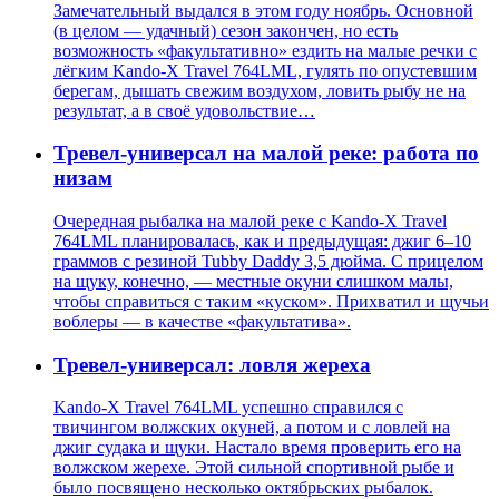
Замечательный выдался в этом году ноябрь. Основной
(в целом — удачный) сезон закончен, но есть
возможность «факультативно» ездить на малые речки с
лёгким Kando-X Travel 764LML, гулять по опустевшим
берегам, дышать свежим воздухом, ловить рыбу не на
результат, а в своё удовольствие…
Тревел-универсал на малой реке: работа по
низам
Очередная рыбалка на малой реке с Kando-X Travel
764LML планировалась, как и предыдущая: джиг 6–10
граммов с резиной Tubby Daddy 3,5 дюйма. С прицелом
на щуку, конечно, — местные окуни слишком малы,
чтобы справиться с таким «куском». Прихватил и щучьи
воблеры — в качестве «факультатива».
Тревел-универсал: ловля жереха
Kando-X Travel 764LML успешно справился с
твичингом волжских окуней, а потом и с ловлей на
джиг судака и щуки. Настало время проверить его на
волжском жерехе. Этой сильной спортивной рыбе и
было посвящено несколько октябрьских рыбалок.