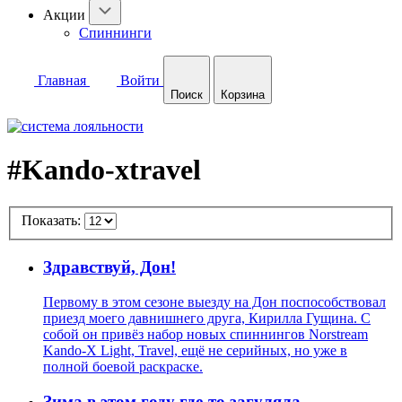
Акции
Спиннинги
Главная
Войти
Поиск
Корзина
#Kando-xtravel
Показать:
Здравствуй, Дон!
Первому в этом сезоне выезду на Дон поспособствовал
приезд моего давнишнего друга, Кирилла Гущина. С
собой он привёз набор новых спиннингов Norstream
Kando-X Light, Travel, ещё не серийных, но уже в
полной боевой раскраске.
Зима в этом году где-то загуляла