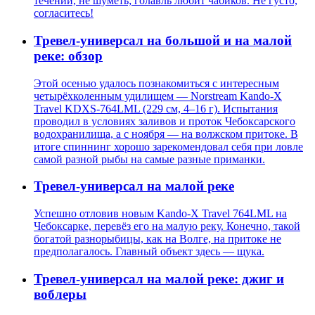
течении, не шуметь; голавль любит чабиков. Не густо,
согласитесь!
Тревел-универсал на большой и на малой
реке: обзор
Этой осенью удалось познакомиться с интересным
четырёхколенным удилищем — Norstream Kando-X
Travel KDXS-764LML (229 см, 4–16 г). Испытания
проводил в условиях заливов и проток Чебоксарского
водохранилища, а с ноября — на волжском притоке. В
итоге спиннинг хорошо зарекомендовал себя при ловле
самой разной рыбы на самые разные приманки.
Тревел-универсал на малой реке
Успешно отловив новым Kando-X Travel 764LML на
Чебоксарке, перевёз его на малую реку. Конечно, такой
богатой разнорыбицы, как на Волге, на притоке не
предполагалось. Главный объект здесь — щука.
Тревел-универсал на малой реке: джиг и
воблеры