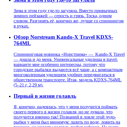
Зима в этом году где-то загуляла. Вместо привычных
зимних пейзажей — серость и грязь. Тоска, одним
словом. Разгонять её, конечно же, лучше со спиннингом
в руках.
Обзор Norstream Kando-X Travel KDXS-
764ML
Спиннинговая новинка «Норстрима» — Kando-X Travel
— дошла и до меня. Универсальные удилища в travel-
варианте мне особенно интересны, потому что
городские рыбалки выдаются всё чаще, а с компактным
многоколенным удилищем удобнее передвигаться в
общественном транспорте. Итак, модель KDXS-764ML
(5–21 г, 2,29 м).
Первый в жизни голавль
Я, конечно, надеялась, что у меня получится поймать
своего первого в жизни голавля, но не думала, что
получится именно так! Познаний в ловле этой чудо-
рыбки у меня был минимум: лазить по воде, ловить на