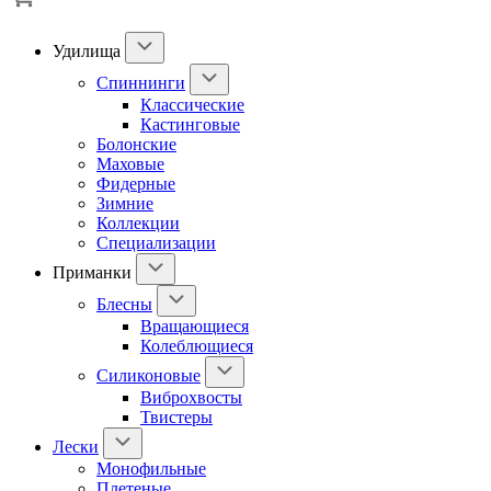
Удилища
Спиннинги
Классические
Кастинговые
Болонские
Маховые
Фидерные
Зимние
Коллекции
Специализации
Приманки
Блесны
Вращающиеся
Колеблющиеся
Силиконовые
Виброхвосты
Твистеры
Лески
Монофильные
Плетеные