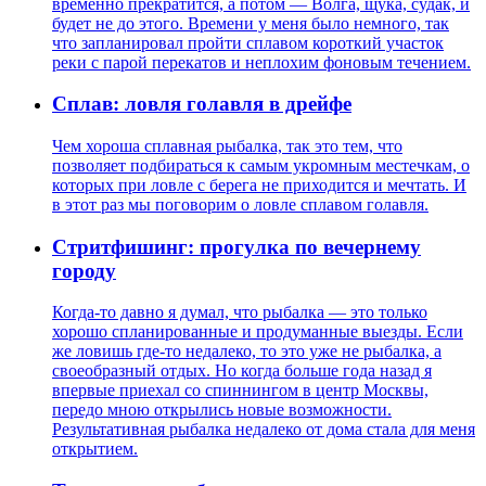
временно прекратится, а потом — Волга, щука, судак, и
будет не до этого. Времени у меня было немного, так
что запланировал пройти сплавом короткий участок
реки с парой перекатов и неплохим фоновым течением.
Сплав: ловля голавля в дрейфе
Чем хороша сплавная рыбалка, так это тем, что
позволяет подбираться к самым укромным местечкам, о
которых при ловле с берега не приходится и мечтать. И
в этот раз мы поговорим о ловле сплавом голавля.
Стритфишинг: прогулка по вечернему
городу
Когда-то давно я думал, что рыбалка — это только
хорошо спланированные и продуманные выезды. Если
же ловишь где-то недалеко, то это уже не рыбалка, а
своеобразный отдых. Но когда больше года назад я
впервые приехал со спиннингом в центр Москвы,
передо мною открылись новые возможности.
Результативная рыбалка недалеко от дома стала для меня
открытием.