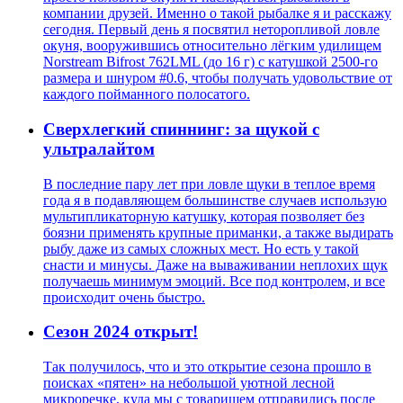
компании друзей. Именно о такой рыбалке я и расскажу
сегодня. Первый день я посвятил неторопливой ловле
окуня, вооружившись относительно лёгким удилищем
Norstream Bifrost 762LML (до 16 г) с катушкой 2500-го
размера и шнуром #0.6, чтобы получать удовольствие от
каждого пойманного полосатого.
Сверхлегкий спиннинг: за щукой с
ультралайтом
В последние пару лет при ловле щуки в теплое время
года я в подавляющем большинстве случаев использую
мультипликаторную катушку, которая позволяет без
боязни применять крупные приманки, а также выдирать
рыбу даже из самых сложных мест. Но есть у такой
снасти и минусы. Даже на вываживании неплохих щук
получаешь минимум эмоций. Все под контролем, и все
происходит очень быстро.
Сезон 2024 открыт!
Так получилось, что и это открытие сезона прошло в
поисках «пятен» на небольшой уютной лесной
микроречке, куда мы с товарищем отправились после