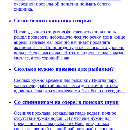
очередной провальной попытки поймать белого
хищника.
Сезон белого хищника открыт!
После удачного открытия форелевого сезона вновь
решил проверить небольшую лесную речку, где в конце
апреля и начале мая обычно начинает проявлять
активность язь. По приезде туда оказалось, что уровень
воды всё ещё высоковат. Но зато водичка стала гораздо
светлее, а это хороший знак.
Сколько нужно времени для рыбалки?
Сколько нужно времени для рыбалки? Иногда пары
часов перед работой оказывается достаточно, чтобы
вдоволь насладиться поклевками. Так было и сегодня...
Со спиннингом на озере: в поисках щуки
Осенняя прохлада, зеркальная гладь воды и полное
отсутствие чужих лодок... Ну что ещё нужно для
прекрасного начала рыбалки? Наверное, только
свежезаваренный сладкий чай, который неспешно