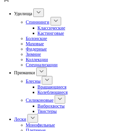
Удилища
Спиннинги
Классические
Кастинговые
Болонские
Маховые
Фидерные
Зимние
Коллекции
Специализации
Приманки
Блесны
Вращающиеся
Колеблющиеся
Силиконовые
Виброхвосты
Твистеры
Лески
Монофильные
Плетеные