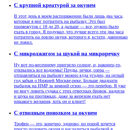
С крупной креатурой за окунем
В этот день в моем распоряжении были лишь два часа,
которые я мог потратить на рыбалку. Это был
промежуток с 18 до 20, а дальше — все, нужно было
ехать в город. Я подумал, что лучше всего эти два часа
потратить на ловлю окуня, которого я, кстати, давненько
не ловил.
С микроджигом за щукой на микроречку
Ну вот по-весеннему пригрело солнце, и, наконец-то,
открылись все водоемы! Пруды, речки, озера —
отправляться на рыбалку можно куда угодно, на целый
год забыв о Нижней Москве-реке. Больше двадцати
рыбалок на НМР за зимний сезон — это перебор. Я уже
не могу ловить судака с этих отвесных бровок, надоела
и щука на протяжках, даже за жерехом ехать нет
никакого желания, хоть он и клюет!
С отводным поводком за окунем
Трофеи — это, конечно, здорово, но порой хочется
просто половить окуня и насладиться рыбалкой в