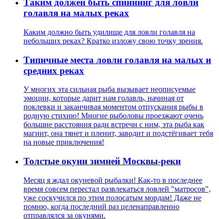
Таким должен быть спиннинг для ловли
голавля на малых реках
Каким должно быть удилище для ловли голавля на
небольших реках? Кратко изложу свою точку зрения.
Типичные места ловли голавля на малых и
средних реках
У многих эта сильная рыба вызывает неописуемые
эмоции, которые дарит нам голавль, начиная от
поклевки и заканчивая моментом отпускания рыбы в
родную стихию! Многие рыболовы проезжают очень
большие расстояния ради встречи с ним, эта рыба как
магнит, она тянет и пленит, заводит и подстёгивает тебя
на новые приключения!
Толстые окуни зимней Москвы-реки
Месяц я ждал окуневой рыбалки! Как-то в последнее
время совсем перестал развлекаться ловлей "матросов",
уже соскучился по этим полосатым мордам! Даже не
помню, когда последний раз целенаправленно
отправлялся за окунями.