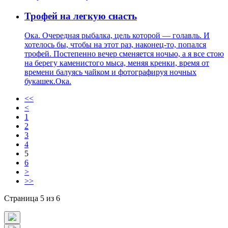
Трофей на легкую снасть
Ока. Очередная рыбалка, цель которой — голавль. И
хотелось бы, чтобы на этот раз, наконец-то, попался
трофей. Постепенно вечер сменяется ночью, а я все стою
на берегу каменистого мыса, меняя кренки, время от
времени балуясь чайком и фотографируя ночных
букашек.Ока.
<<
<
1
2
3
4
5
6
>
>>
Страница 5 из 6