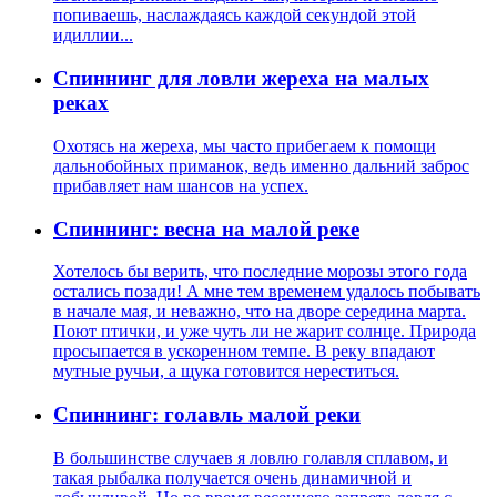
попиваешь, наслаждаясь каждой секундой этой
идиллии...
Спиннинг для ловли жереха на малых
реках
Охотясь на жереха, мы часто прибегаем к помощи
дальнобойных приманок, ведь именно дальний заброс
прибавляет нам шансов на успех.
Спиннинг: весна на малой реке
Хотелось бы верить, что последние морозы этого года
остались позади! А мне тем временем удалось побывать
в начале мая, и неважно, что на дворе середина марта.
Поют птички, и уже чуть ли не жарит солнце. Природа
просыпается в ускоренном темпе. В реку впадают
мутные ручьи, а щука готовится нереститься.
Спиннинг: голавль малой реки
В большинстве случаев я ловлю голавля сплавом, и
такая рыбалка получается очень динамичной и