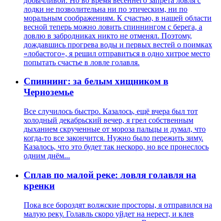
добычливой. Но во время весеннего запрета ловля с
лодки не позволительна ни по этическим, ни по
моральным соображениям. К счастью, в нашей области
весной теперь можно ловить спиннингом с берега, а
ловлю в забродниках никто не отменял. Поэтому,
дождавшись прогрева воды и первых вестей о поимках
«лобастого», я решил отправиться в одно хитрое место
попытать счастье в ловле голавля.
Спиннинг: за белым хищником в
Черноземье
Все случилось быстро. Казалось, ещё вчера был тот
холодный декабрьский вечер, я грел собственным
дыханием скрученные от мороза пальцы и думал, что
когда-то все закончится. Нужно было пережить зиму.
Казалось, что это будет так нескоро, но все пронеслось
одним днём...
Сплав по малой реке: ловля голавля на
кренки
Пока все бороздят волжские просторы, я отправился на
малую реку. Голавль скоро уйдет на нерест, и клев