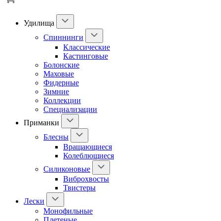
Удилища
Спиннинги
Классические
Кастинговые
Болонские
Маховые
Фидерные
Зимние
Коллекции
Специализации
Приманки
Блесны
Вращающиеся
Колеблющиеся
Силиконовые
Виброхвосты
Твистеры
Лески
Монофильные
Плетеные