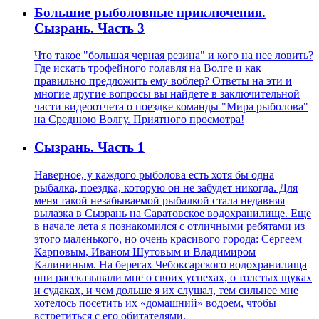
Большие рыболовные приключения.
Сызрань. Часть 3
Что такое "большая черная резина" и кого на нее ловить?
Где искать трофейного голавля на Волге и как
правильно предложить ему воблер? Ответы на эти и
многие другие вопросы вы найдете в заключительной
части видеоотчета о поездке команды "Мира рыболова"
на Среднюю Волгу. Приятного просмотра!
Сызрань. Часть 1
Наверное, у каждого рыболова есть хотя бы одна
рыбалка, поездка, которую он не забудет никогда. Для
меня такой незабываемой рыбалкой стала недавняя
вылазка в Сызрань на Саратовское водохранилище. Еще
в начале лета я познакомился с отличными ребятами из
этого маленького, но очень красивого города: Сергеем
Карповым, Иваном Шутовым и Владимиром
Калининым. На берегах Чебоксарского водохранилища
они рассказывали мне о своих успехах, о толстых щуках
и судаках, и чем дольше я их слушал, тем сильнее мне
хотелось посетить их «домашний» водоем, чтобы
встретиться с его обитателями.