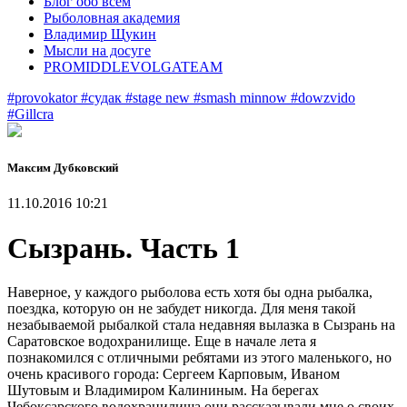
Блог обо всем
Рыболовная академия
Владимир Щукин
Мысли на досуге
PROMIDDLEVOLGATEAM
#provokator
#судак
#stage new
#smash minnow
#dowzvido
#Gillcra
Максим Дубковский
11.10.2016 10:21
Сызрань. Часть 1
Наверное, у каждого рыболова есть хотя бы одна рыбалка,
поездка, которую он не забудет никогда. Для меня такой
незабываемой рыбалкой стала недавняя вылазка в Сызрань на
Саратовское водохранилище. Еще в начале лета я
познакомился с отличными ребятами из этого маленького, но
очень красивого города: Сергеем Карповым, Иваном
Шутовым и Владимиром Калининым. На берегах
Чебоксарского водохранилища они рассказывали мне о своих