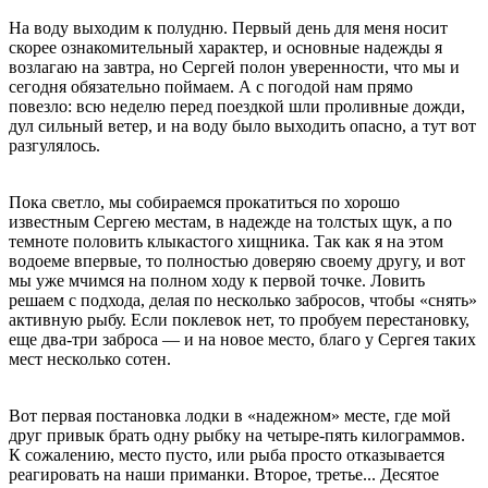
На воду выходим к полудню. Первый день для меня носит
скорее ознакомительный характер, и основные надежды я
возлагаю на завтра, но Сергей полон уверенности, что мы и
сегодня обязательно поймаем. А с погодой нам прямо
повезло: всю неделю перед поездкой шли проливные дожди,
дул сильный ветер, и на воду было выходить опасно, а тут вот
разгулялось.
Пока светло, мы собираемся прокатиться по хорошо
известным Сергею местам, в надежде на толстых щук, а по
темноте половить клыкастого хищника. Так как я на этом
водоеме впервые, то полностью доверяю своему другу, и вот
мы уже мчимся на полном ходу к первой точке. Ловить
решаем с подхода, делая по несколько забросов, чтобы «снять»
активную рыбу. Если поклевок нет, то пробуем перестановку,
еще два-три заброса — и на новое место, благо у Сергея таких
мест несколько сотен.
Вот первая постановка лодки в «надежном» месте, где мой
друг привык брать одну рыбку на четыре-пять килограммов.
К сожалению, место пусто, или рыба просто отказывается
реагировать на наши приманки. Второе, третье... Десятое