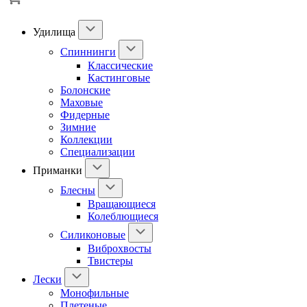
Удилища
Спиннинги
Классические
Кастинговые
Болонские
Маховые
Фидерные
Зимние
Коллекции
Специализации
Приманки
Блесны
Вращающиеся
Колеблющиеся
Силиконовые
Виброхвосты
Твистеры
Лески
Монофильные
Плетеные