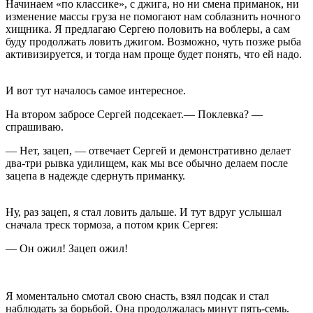
Начинаем «по классике», с джига, но ни смена приманок, ни
изменение массы груза не помогают нам соблазнить ночного
хищника. Я предлагаю Сергею половить на воблеры, а сам
буду продолжать ловить джигом. Возможно, чуть позже рыба
активизируется, и тогда нам проще будет понять, что ей надо.
И вот тут началось самое интересное.
На втором забросе Сергей подсекает.— Поклевка? —
спрашиваю.
— Нет, зацеп, — отвечает Сергей и демонстративно делает
два-три рывка удилищем, как мы все обычно делаем после
зацепа в надежде сдернуть приманку.
Ну, раз зацеп, я стал ловить дальше. И тут вдруг услышал
сначала треск тормоза, а потом крик Сергея:
— Он ожил! Зацеп ожил!
Я моментально смотал свою снасть, взял подсак и стал
наблюдать за борьбой. Она продолжалась минут пять-семь.