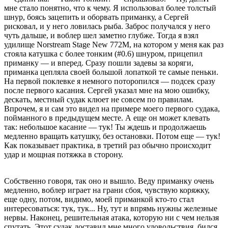
мне стало понятно, что к чему. Я использовал более толстый
шнур, боясь зацепить и оборвать приманку, а Сергей
рисковал, и у него ловилась рыба. Заброс получался у него
чуть дальше, и воблер шел заметно глубже. Тогда я взял
удилище Norstream Stage New 772M, на котором у меня как раз
стояла катушка с более тонким (#0.6) шнуром, прицепил
приманку — и вперед. Сразу пошли задевы за коряги,
приманка цепляла своей большой лопаткой те самые пеньки.
На первой поклевке я немного поторопился — подсек сразу
после первого касания. Сергей указал мне на мою ошибку,
дескать, местный судак клюет не совсем по правилам.
Впрочем, я и сам это видел на примере моего первого судака,
пойманного в предыдущем месте. А еще он может клевать
так: небольшое касание — тук! Ты ждешь и продолжаешь
медленно вращать катушку, без остановки. Потом еще — тук!
Как показывает практика, в третий раз обычно происходит
удар и мощная потяжка в сторону.
Собственно говоря, так оно и вышло. Веду приманку очень
медленно, воблер играет на грани сбоя, чувствую коряжку,
еще одну, потом, видимо, моей приманкой кто-то стал
интересоваться: тук, тук... Ну, тут и впрямь нужны железные
нервы. Наконец, решительная атака, которую ни с чем нельзя
спутать. Этот судак доставил мне много удовольствия, бился