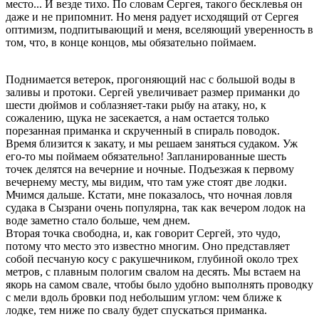
место... И везде тихо. По словам Сергея, такого бесклевья он
даже и не припомнит. Но меня радует исходящий от Сергея
оптимизм, подпитывающий и меня, вселяющий уверенность в
том, что, в конце концов, мы обязательно поймаем.
Поднимается ветерок, прогоняющий нас с большой воды в
заливы и протоки. Сергей увеличивает размер приманки до
шести дюймов и соблазняет-таки рыбу на атаку, но, к
сожалению, щука не засекается, а нам остается только
порезанная приманка и скрученный в спираль поводок.
Время близится к закату, и мы решаем заняться судаком. Уж
его-то мы поймаем обязательно! Запланированные шесть
точек делятся на вечерние и ночные. Подъезжая к первому
вечернему месту, мы видим, что там уже стоят две лодки.
Мчимся дальше. Кстати, мне показалось, что ночная ловля
судака в Сызрани очень популярна, так как вечером лодок на
воде заметно стало больше, чем днем.
Вторая точка свободна, и, как говорит Сергей, это чудо,
потому что место это известно многим. Оно представляет
собой песчаную косу с ракушечником, глубиной около трех
метров, с плавным пологим свалом на десять. Мы встаем на
якорь на самом свале, чтобы было удобно выполнять проводку
с мели вдоль бровки под небольшим углом: чем ближе к
лодке, тем ниже по свалу будет спускаться приманка.