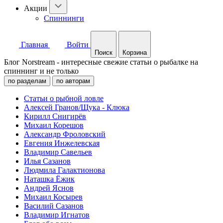
Акции
Спиннинги
Главная
Войти
Поиск
Корзина
Блог Norstream - интересные свежие статьи о рыбалке на
спиннинг и не только
по разделам
по авторам
Статьи о рыбной ловле
Алексей Гранов/Щука - Клюка
Кирилл Снигирёв
Михаил Корешов
Александр Фроловский
Евгения Инжелевская
Владимир Савельев
Илья Сазанов
Людмила Галактионова
Наташка Ёжик
Андрей Яснов
Михаил Косырев
Василий Сазанов
Владимир Игнатов