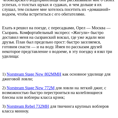
успехах, о толстых щуках и судаках, и чем дольше я их
слушал, тем сильнее мне хотелось посетить их «домашний»
водоем, чтобы встретиться с его обитателями.
Ехать я решил на поезде, с пересадками, Орел — Москва —
Сызрань. Комфортабельный экспресс «Жигули» быстро
доставил меня на сызранский вокзал, где уже ждали мои
друзья. План был предельно прост: быстро заселяемся,
готовим снасти — и на воду. Имея по рассказам друзей
некоторое представление о водоеме, в эту поездку я взял три
удилища:
1)
Norstream Stage New 802MMH
как основное удилище для
джиговой ловли;
2)
Norstream Stage New 772M
для ловли на легкий джиг, с
возможностью быстро перестроиться на колеблющиеся
блесны или воблеры класса крэнк;
3)
Norstream Rebel 732MH
для твичинга крупных воблеров
класса минноу.