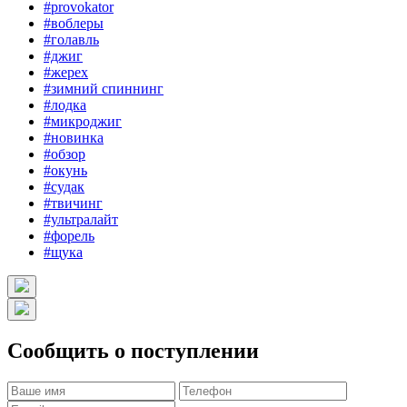
#provokator
#воблеры
#голавль
#джиг
#жерех
#зимний спиннинг
#лодка
#микроджиг
#новинка
#обзор
#окунь
#судак
#твичинг
#ультралайт
#форель
#щука
Сообщить о поступлении