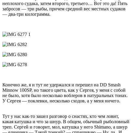
неплохого судака, затем второго, третьего… Вот это да! Пять
забросов — три рыбы, причем средний вес местных судаков
— два-три килограмма.
Конечно же, я и тут не удержался и перешел на DD Smash
Minnow 100SP, но такого цвета, как у Сергея, у меня с собой
не было, хотя было несколько воблеров в натуральных тонах.
У Сергея — поклевки, несколько сходов, а у меня ничего.
Тут у нас как-то зашел разговор о снастях, кто чем ловит,
какая катушка и что за шнур. В общем, обычный рыболовный
треп. Сергей и говорит, мол, катушка у него Shimano, а шнур
— единичка.— Такой тонкий? — спрашиваю.— Ну, да...И