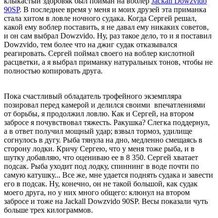
клыкастый здоровяк был пойман на воблер
Jackall Dowzvido
90SP
. В последнее время у меня и моих друзей эта приманка
стала хитом в ловле ночного судака. Когда Сергей решал,
какой ему воблер поставить, я не давал ему никаких советов,
и он сам выбрал Dowzvido. Ну, раз такое дело, то и я поставил
Dowzvido, тем более что на джиг судак отказывался
реагировать. Сергей поймал своего на воблер кислотной
расцветки, а я выбрал приманку натуральных тонов, чтобы не
полностью копировать друга.
Пока счастливый обладатель трофейного экземпляра
позировал перед камерой и делился своими впечатлениями
от борьбы, я продолжил ловлю. Как и Сергей, на втором
забросе я почувствовал тяжесть. Ракушка? Слегка поддернул,
а в ответ получил мощный удар; взвыл тормоз, удилище
согнулось в дугу. Рыба тянула на дно, медленно смещаясь в
сторону лодки. Кричу Сергею, что у меня тоже рыба, и в
шутку добавляю, что оцениваю ее в 8 350. Сергей хватает
подсак. Рыба уходит под лодку, спиннинг в воде почти по
самую катушку... Все же, мне удается поднять судака и завести
его в подсак. Ну, конечно, он не такой большой, как судак
моего друга, но у них много общего: клюнул на втором
забросе и тоже на Jackall Dowzvido 90SP. Весы показали чуть
больше трех килограммов.