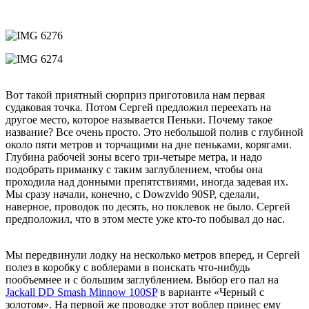
Вот такой приятный сюрприз приготовила нам первая
судаковая точка. Потом Сергей предложил переехать на
другое место, которое называется Пеньки. Почему такое
название? Все очень просто. Это небольшой полив с глубиной
около пяти метров и торчащими на дне пеньками, корягами.
Глубина рабочей зоны всего три-четыре метра, и надо
подобрать приманку с таким заглублением, чтобы она
проходила над донными препятствиями, иногда задевая их.
Мы сразу начали, конечно, с Dowzvido 90SP, сделали,
наверное, проводок по десять, но поклевок не было. Сергей
предположил, что в этом месте уже кто-то побывал до нас.
Мы передвинули лодку на несколько метров вперед, и Сергей
полез в коробку с воблерами в поискать что-нибудь
пообъемнее и с большим заглублением. Выбор его пал на
Jackall DD Smash Minnow 100SP
в варианте «Черный с
золотом». На первой же проводке этот воблер принес ему