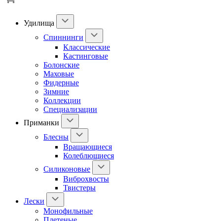
Удилища
Спиннинги
Классические
Кастинговые
Болонские
Маховые
Фидерные
Зимние
Коллекции
Специализации
Приманки
Блесны
Вращающиеся
Колеблющиеся
Силиконовые
Виброхвосты
Твистеры
Лески
Монофильные
Плетеные