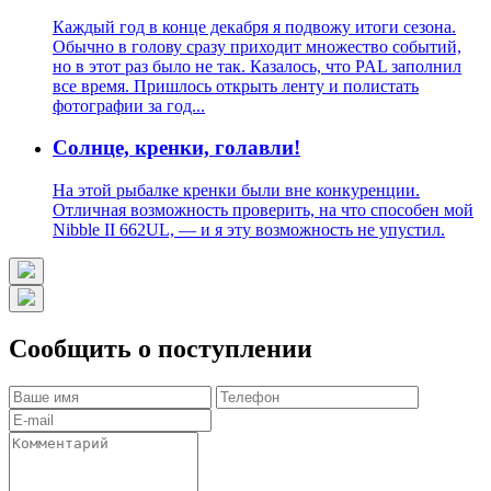
Каждый год в конце декабря я подвожу итоги сезона.
Обычно в голову сразу приходит множество событий,
но в этот раз было не так. Казалось, что PAL заполнил
все время. Пришлось открыть ленту и полистать
фотографии за год...
Солнце, кренки, голавли!
На этой рыбалке кренки были вне конкуренции.
Отличная возможность проверить, на что способен мой
Nibble II 662UL, — и я эту возможность не упустил.
Сообщить о поступлении