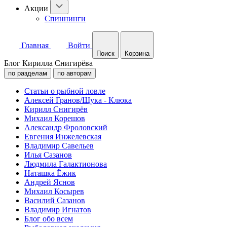
Акции
Спиннинги
Главная
Войти
Поиск
Корзина
Блог Кирилла Снигирёва
по разделам
по авторам
Статьи о рыбной ловле
Алексей Гранов/Щука - Клюка
Кирилл Снигирёв
Михаил Корешов
Александр Фроловский
Евгения Инжелевская
Владимир Савельев
Илья Сазанов
Людмила Галактионова
Наташка Ёжик
Андрей Яснов
Михаил Косырев
Василий Сазанов
Владимир Игнатов
Блог обо всем