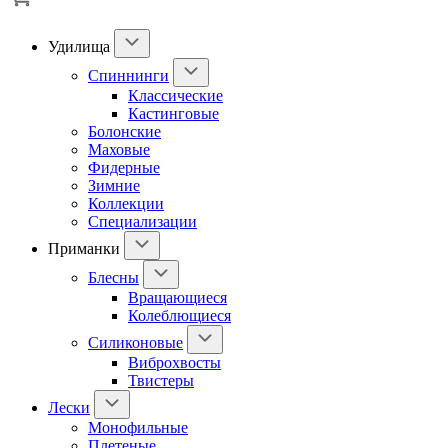
Удилища
Спиннинги
Классические
Кастинговые
Болонские
Маховые
Фидерные
Зимние
Коллекции
Специализации
Приманки
Блесны
Вращающиеся
Колеблющиеся
Силиконовые
Виброхвосты
Твистеры
Лески
Монофильные
Плетеные