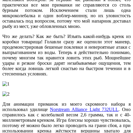
практически все мои приманки не справляются со столь
бурным потоком. Исключением стали лишь одна
микроколебалка и один воблер-минноу, но их уловистость
оставалась под вопросом, потому что мой напарник доставал
рыбу из мест, уже обловленных мною.
Что же делать? Как же быть? Изъять какой-нибудь кренк из
коробки товарища! Голавли сразу же оценили этот маневр,
продемонстрировав бешеные поклевки и невероятные атаки с
выпрыгиванием из воды. Теперь я действительно понимаю,
почему многим так нравится ловить этих рыб. Мощнейшие
удары и резкие броски дарят незабываемые ощущения, тем
более когда ловишь легкой снастью на быстром течении и в
стесненных условиях.
Для анимации приманок из моего скромного набора я
использовал удилище
Norstream Alliance Light 732ULL
. Оно
справилось как с колебалкой весом 2,6 грамма, так и с 40-
миллиметровым кренком. Игра блесны хорошо чувствовалась,
поэтому её можно было легко проводить на грани сбоя, а при
использовании кренка жёсткости вершины хватало для