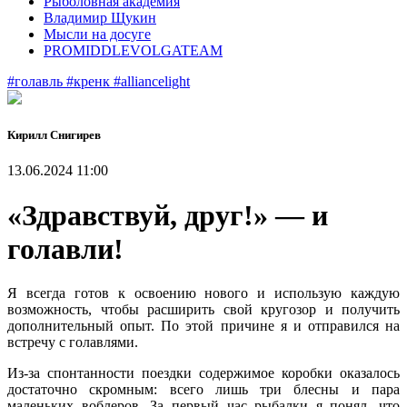
Рыболовная академия
Владимир Щукин
Мысли на досуге
PROMIDDLEVOLGATEAM
#голавль
#кренк
#alliancelight
Кирилл Снигирев
13.06.2024 11:00
«Здравствуй, друг!» — и
голавли!
Я всегда готов к освоению нового и использую каждую
возможность, чтобы расширить свой кругозор и получить
дополнительный опыт. По этой причине я и отправился на
встречу с голавлями.
Из-за спонтанности поездки содержимое коробки оказалось
достаточно скромным: всего лишь три блесны и пара
маленьких воблеров. За первый час рыбалки я понял, что