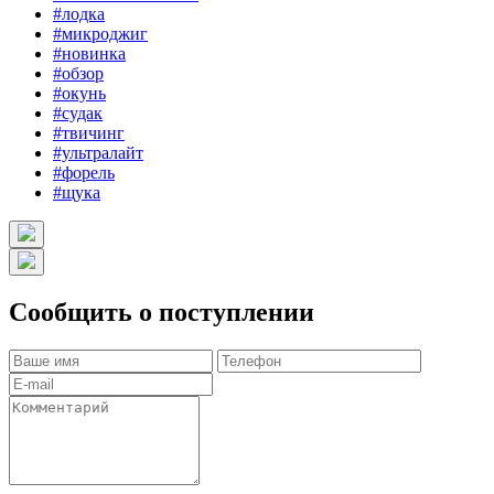
#лодка
#микроджиг
#новинка
#обзор
#окунь
#судак
#твичинг
#ультралайт
#форель
#щука
Сообщить о поступлении