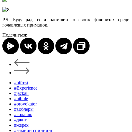
P.S. Буду рад, если напишете о своих фаворитах среди
голавлевых приманок.
Поделиться:
#bifrost
#Experience
#jackall
#nibble
#provokator
#воблеры
#голавль
#джиг
#жерех
#зимний спиннинг