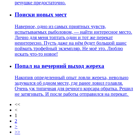
речушке предостаточно.
Поиски новых мест
Наверное, одно из самых приятных чувств,
испытываемых рыболовом, — найти интересное место.
Лично для меня топтать один и тот же перекат
неинтересно. Пусть даже на нём будет большой шанс
поймать трофейный экземпляр. Не моё это. Люблю
искать что-то новое!
Попал на вечерний выход жереха
Накопив определенный опыт ловли жереха, невольно
задумался об одном месте, где ранее ловил голавля.
Очень уж типичная для речного корсара обратка. Решил
не затягивать. И после работы отправился на перекат.
<<
<
1
2
>
>>