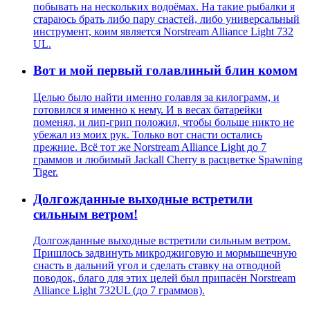
побывать на нескольких водоёмах. На такие рыбалки я
стараюсь брать либо пару снастей, либо универсальный
инструмент, коим является Norstream Alliance Light 732
UL.
Вот и мой первый голавлиный блин комом
Целью было найти именно голавля за килограмм, и
готовился я именно к нему. И в весах батарейки
поменял, и лип-грип положил, чтобы больше никто не
убежал из моих рук. Только вот снасти остались
прежние. Всё тот же Norstream Alliance Light до 7
граммов и любимый Jackall Cherry в расцветке Spawning
Tiger.
Долгожданные выходные встретили
сильным ветром!
Долгожданные выходные встретили сильным ветром.
Пришлось задвинуть микроджиговую и мормышечную
снасть в дальний угол и сделать ставку на отводной
поводок, благо для этих целей был припасён Norstream
Alliance Light 732UL (до 7 граммов).