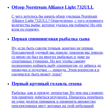
Обзор Norstream Alliance Light 732ULL
C чего хотелось бы начать обзор удилища Norstream
Alliance Light 732ULL? Определенно, с того огромного
количества рыбы, которое удалась им поймать! Но обо
всем по порядку.
Первая спиннинговая рыбалка сына
Ну, если быть совсем точным, конечно не первая.
Поплавочной удочкой мы ловили, пикером мы ловили,
со мною он был на многих рыбалках и даже на
спортивных турнирах. Но вот чтобы самому
полноценно поймать рыбу спиннингом, от заброса до
проводки и подсечки — никогда. Этим вопросом я и
озадачился: быть может, пора?
Первый крупный голавль сезона
Рыбалка, как и прежде, непростая. Но чем она сложнее,
тем приятнее добиться результата. Пришлось перебрать
не один десяток приманок и проверить множество
перспективных мест, которых на этой небольшой