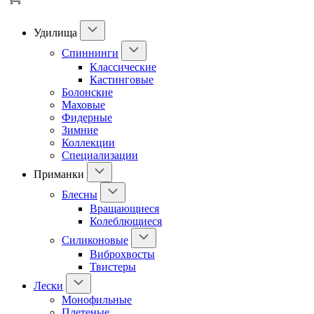
Удилища
Спиннинги
Классические
Кастинговые
Болонские
Маховые
Фидерные
Зимние
Коллекции
Специализации
Приманки
Блесны
Вращающиеся
Колеблющиеся
Силиконовые
Виброхвосты
Твистеры
Лески
Монофильные
Плетеные