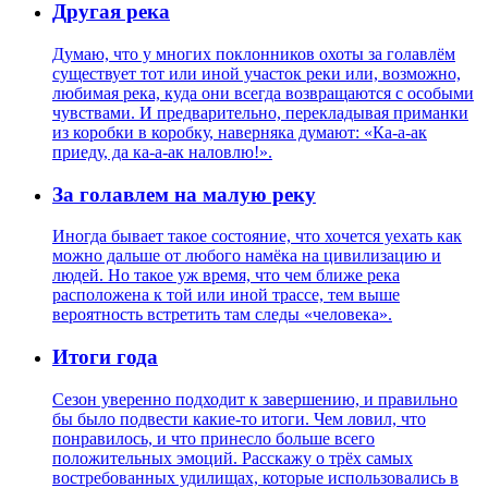
Другая река
Думаю, что у многих поклонников охоты за голавлём
существует тот или иной участок реки или, возможно,
любимая река, куда они всегда возвращаются с особыми
чувствами. И предварительно, перекладывая приманки
из коробки в коробку, наверняка думают: «Ка-а-ак
приеду, да ка-а-ак наловлю!».
За голавлем на малую реку
Иногда бывает такое состояние, что хочется уехать как
можно дальше от любого намёка на цивилизацию и
людей. Но такое уж время, что чем ближе река
расположена к той или иной трассе, тем выше
вероятность встретить там следы «человека».
Итоги года
Сезон уверенно подходит к завершению, и правильно
бы было подвести какие-то итоги. Чем ловил, что
понравилось, и что принесло больше всего
положительных эмоций. Расскажу о трёх самых
востребованных удилищах, которые использовались в