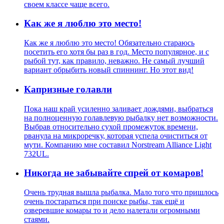
своем классе чаще всего.
Как же я люблю это место!
Как же я люблю это место! Обязательно стараюсь
посетить его хотя бы раз в год. Место популярное, и с
рыбой тут, как правило, неважно. Не самый лучший
вариант обрыбить новый спиннинг. Но этот вид!
Капризные голавли
Пока наш край усиленно заливает дождями, выбраться
на полноценную голавлевую рыбалку нет возможности.
Выбрав относительно сухой промежуток времени,
рванула на микроречку, которая успела очиститься от
мути. Компанию мне составил Norstream Alliance Light
732UL.
Никогда не забывайте спрей от комаров!
Очень трудная вышла рыбалка. Мало того что пришлось
очень постараться при поиске рыбы, так ещё и
озверевшие комары то и дело налетали огромными
стаями.