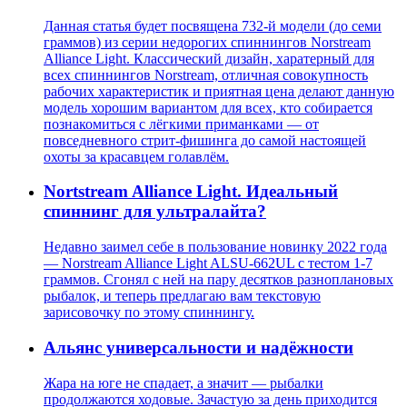
Данная статья будет посвящена 732-й модели (до семи
граммов) из серии недорогих спиннингов Norstream
Alliance Light. Классический дизайн, харатерный для
всех спиннингов Norstream, отличная совокупность
рабочих характеристик и приятная цена делают данную
модель хорошим вариантом для всех, кто собирается
познакомиться с лёгкими приманками — от
повседневного стрит-фишинга до самой настоящей
охоты за красавцем голавлём.
Nortstream Alliance Light. Идеальный
спиннинг для ультралайта?
Недавно заимел себе в пользование новинку 2022 года
— Norstream Alliance Light ALSU-662UL с тестом 1-7
граммов. Сгонял с ней на пару десятков разноплановых
рыбалок, и теперь предлагаю вам текстовую
зарисовочку по этому спиннингу.
Альянс универсальности и надёжности
Жара на юге не спадает, а значит — рыбалки
продолжаются ходовые. Зачастую за день приходится