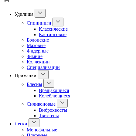
Удилища
Спиннинги
Классические
Кастинговые
Болонские
Маховые
Фидерные
Зимние
Коллекции
Специализации
Приманки
Блесны
Вращающиеся
Колеблющиеся
Силиконовые
Виброхвосты
Твистеры
Лески
Монофильные
Плетеные