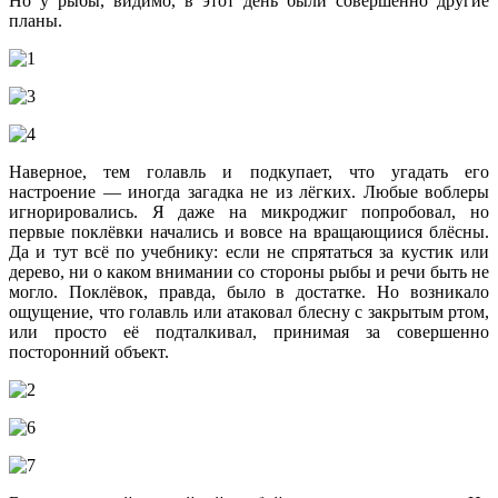
Но у рыбы, видимо, в этот день были совершенно другие
планы.
Наверное, тем голавль и подкупает, что угадать его
настроение — иногда загадка не из лёгких. Любые воблеры
игнорировались. Я даже на микроджиг попробовал, но
первые поклёвки начались и вовсе на вращающиися блёсны.
Да и тут всё по учебнику: если не спрятаться за кустик или
дерево, ни о каком внимании со стороны рыбы и речи быть не
могло. Поклёвок, правда, было в достатке. Но возникало
ощущение, что голавль или атаковал блесну с закрытым ртом,
или просто её подталкивал, принимая за совершенно
посторонний объект.