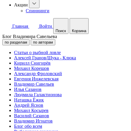
Акции
Спиннинги
Главная
Войти
Поиск
Корзина
Блог Владимира Савельева
по разделам
по авторам
Статьи о рыбной ловле
Алексей Гранов/Щука - Клюка
Кирилл Снигирёв
Михаил Корешов
Александр Фроловский
Евгения Инжелевская
Владимир Савельев
Илья Сазанов
Людмила Галактионова
Наташка Ёжик
Андрей Яснов
Михаил Косырев
Василий Сазанов
Владимир Игнатов
Блог обо всем