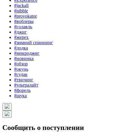
#Experience
#jackall
#nibble
#provokator
#воблеры
#голавль
#джиг
#жерех
#зимний спиннинг
#лодка
#микроджиг
#новинка
#обзор
#окунь
#судак
#твичинг
#ультралайт
#форель
#щука
Сообщить о поступлении