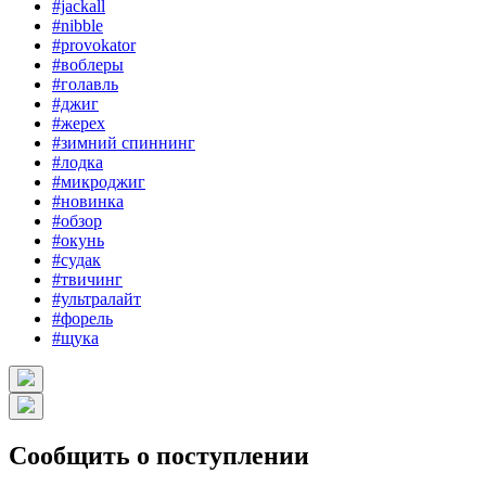
#jackall
#nibble
#provokator
#воблеры
#голавль
#джиг
#жерех
#зимний спиннинг
#лодка
#микроджиг
#новинка
#обзор
#окунь
#судак
#твичинг
#ультралайт
#форель
#щука
Сообщить о поступлении