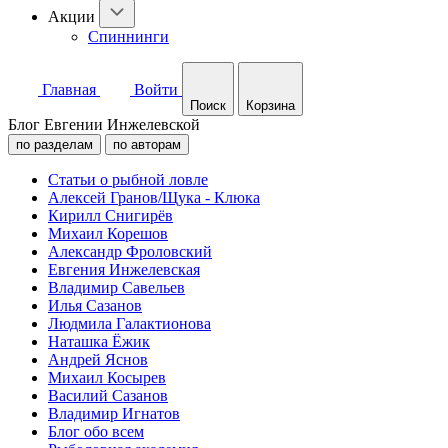
Акции
Спиннинги
Главная
Войти
Поиск
Корзина
Блог Евгении Инжелевской
по разделам
по авторам
Статьи о рыбной ловле
Алексей Гранов/Щука - Клюка
Кирилл Снигирёв
Михаил Корешов
Александр Фроловский
Евгения Инжелевская
Владимир Савельев
Илья Сазанов
Людмила Галактионова
Наташка Ёжик
Андрей Яснов
Михаил Косырев
Василий Сазанов
Владимир Игнатов
Блог обо всем