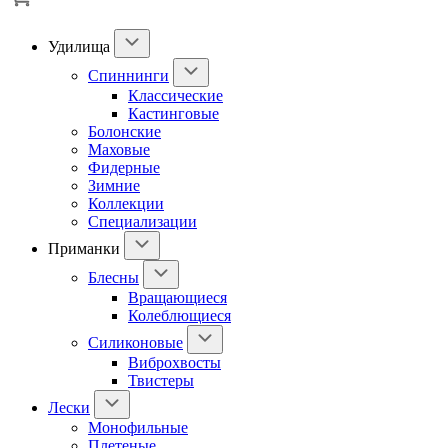
Удилища
Спиннинги
Классические
Кастинговые
Болонские
Маховые
Фидерные
Зимние
Коллекции
Специализации
Приманки
Блесны
Вращающиеся
Колеблющиеся
Силиконовые
Виброхвосты
Твистеры
Лески
Монофильные
Плетеные