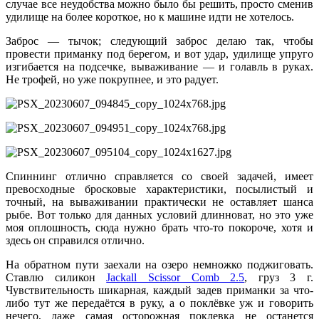
случае все неудобства можно было бы решить, просто сменив
удилище на более короткое, но к машине идти не хотелось.
Заброс — тычок; следующий заброс делаю так, чтобы
провести приманку под берегом, и вот удар, удилище упруго
изгибается на подсечке, вываживание — и голавль в руках.
Не трофей, но уже покрупнее, и это радует.
Спиннинг отлично справляется со своей задачей, имеет
превосходные бросковые характеристики, посылистый и
точный, на вываживании практически не оставляет шанса
рыбе. Вот только для данных условий длинноват, но это уже
моя оплошность, сюда нужно брать что-то покороче, хотя и
здесь он справился отлично.
На обратном пути заехали на озеро немножко поджиговать.
Ставлю силикон
Jackall Scissor Comb 2.5
, груз 3 г.
Чувствительность шикарная, каждый задев приманки за что-
либо тут же передаётся в руку, а о поклёвке уж и говорить
нечего, даже самая осторожная поклевка не останется