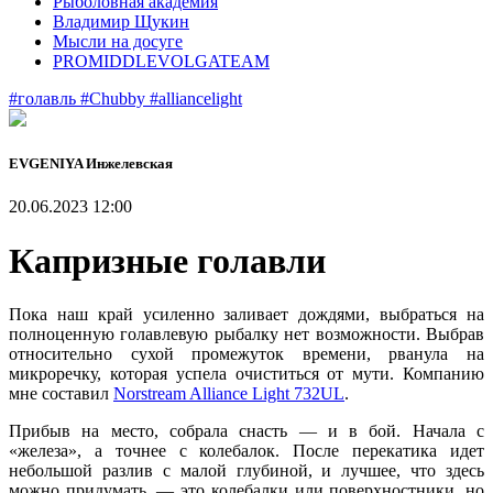
Рыболовная академия
Владимир Щукин
Мысли на досуге
PROMIDDLEVOLGATEAM
#голавль
#Chubby
#alliancelight
EVGENIYA Инжелевская
20.06.2023 12:00
Капризные голавли
Пока наш край усиленно заливает дождями, выбраться на
полноценную голавлевую рыбалку нет возможности. Выбрав
относительно сухой промежуток времени, рванула на
микроречку, которая успела очиститься от мути. Компанию
мне составил
Norstream Alliance Light 732UL
.
Прибыв на место, собрала снасть — и в бой. Начала с
«железа», а точнее с колебалок. После перекатика идет
небольшой разлив с малой глубиной, и лучшее, что здесь
можно придумать, — это колебалки или поверхностники, но