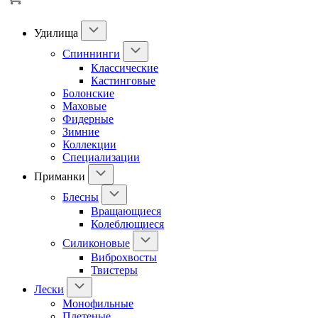
Удилища
Спиннинги
Классические
Кастинговые
Болонские
Маховые
Фидерные
Зимние
Коллекции
Специализации
Приманки
Блесны
Вращающиеся
Колеблющиеся
Силиконовые
Виброхвосты
Твистеры
Лески
Монофильные
Плетеные