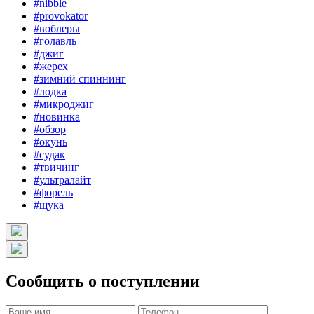
#nibble
#provokator
#воблеры
#голавль
#джиг
#жерех
#зимний спиннинг
#лодка
#микроджиг
#новинка
#обзор
#окунь
#судак
#твичинг
#ультралайт
#форель
#щука
Сообщить о поступлении