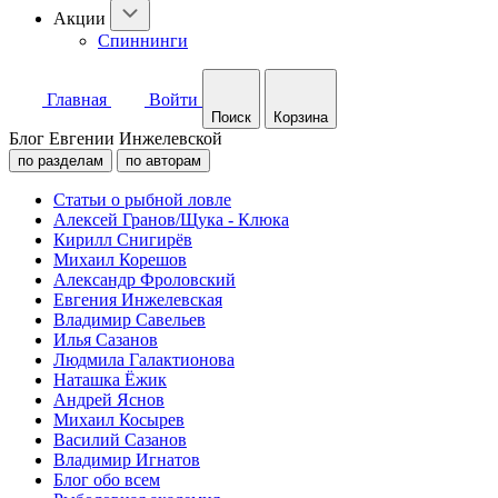
Акции
Спиннинги
Главная
Войти
Поиск
Корзина
Блог Евгении Инжелевской
по разделам
по авторам
Статьи о рыбной ловле
Алексей Гранов/Щука - Клюка
Кирилл Снигирёв
Михаил Корешов
Александр Фроловский
Евгения Инжелевская
Владимир Савельев
Илья Сазанов
Людмила Галактионова
Наташка Ёжик
Андрей Яснов
Михаил Косырев
Василий Сазанов
Владимир Игнатов
Блог обо всем