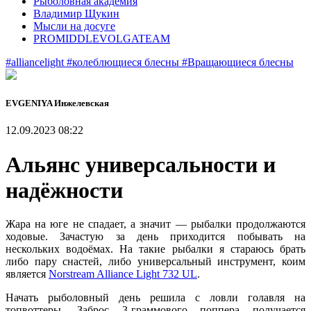
Рыболовная академия
Владимир Щукин
Мысли на досуге
PROMIDDLEVOLGATEAM
#alliancelight
#колеблющиеся блесны
#Вращающиеся блесны
EVGENIYA Инжелевская
12.09.2023 08:22
Альянс универсальности и
надёжности
Жара на юге не спадает, а значит — рыбалки продолжаются
ходовые. Зачастую за день приходится побывать на
нескольких водоёмах. На такие рыбалки я стараюсь брать
либо пару снастей, либо универсальный инструмент, коим
является
Norstream Alliance Light 732 UL
.
Начать рыболовный день решила с ловли голавля на
топвоттеры. Заброс 3-граммового поппера получается