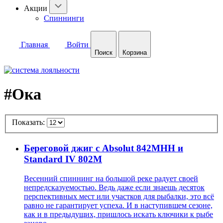
Акции
Спиннинги
Главная
Войти
Поиск
Корзина
#Ока
Показать:
Береговой джиг с Absolut 842MHH и
Standard IV 802M
Весенний спиннинг на большой реке радует своей
непредсказуемостью. Ведь даже если знаешь десяток
перспективных мест или участков для рыбалки, это всё
равно не гарантирует успеха. И в наступившем сезоне,
как и в предыдущих, пришлось искать ключики к рыбе