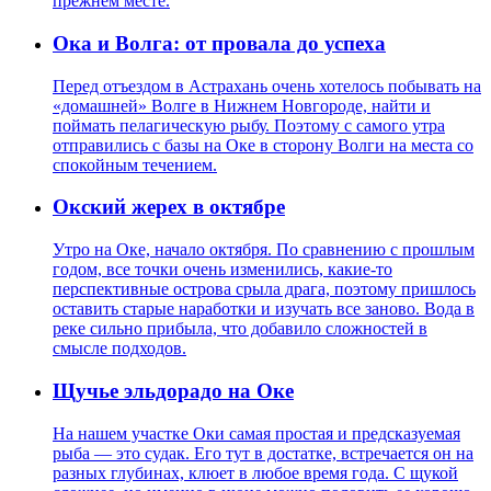
прежнем месте.
Ока и Волга: от провала до успеха
Перед отъездом в Астрахань очень хотелось побывать на
«домашней» Волге в Нижнем Новгороде, найти и
поймать пелагическую рыбу. Поэтому с самого утра
отправились с базы на Оке в сторону Волги на места со
спокойным течением.
Окский жерех в октябре
Утро на Оке, начало октября. По сравнению с прошлым
годом, все точки очень изменились, какие-то
перспективные острова срыла драга, поэтому пришлось
оставить старые наработки и изучать все заново. Вода в
реке сильно прибыла, что добавило сложностей в
смысле подходов.
Щучье эльдорадо на Оке
На нашем участке Оки самая простая и предсказуемая
рыба — это судак. Его тут в достатке, встречается он на
разных глубинах, клюет в любое время года. С щукой