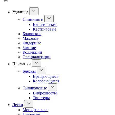
Удилища
Спиннинги
Классические
Кастинговые
Болонские
Маховые
Фидерные
Зимние
Коллекции
Специализации
Приманки
Блесны
Вращающиеся
Колеблющиеся
Силиконовые
Виброхвосты
Твистеры
Лески
Монофильные
Плетеные