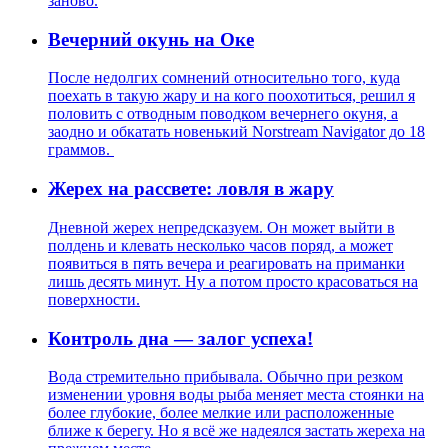
заново.
Вечерний окунь на Оке
После недолгих сомнений относительно того, куда
поехать в такую жару и на кого поохотиться, решил я
половить с отводным поводком вечернего окуня, а
заодно и обкатать новенький Norstream Navigator до 18
граммов.
Жерех на рассвете: ловля в жару
Дневной жерех непредсказуем. Он может выйти в
полдень и клевать несколько часов поряд, а может
появиться в пять вечера и реагировать на приманки
лишь десять минут. Ну а потом просто красоваться на
поверхности.
Контроль дна — залог успеха!
Вода стремительно прибывала. Обычно при резком
изменении уровня воды рыба меняет места стоянки на
более глубокие, более мелкие или расположенные
ближе к берегу. Но я всё же надеялся застать жереха на