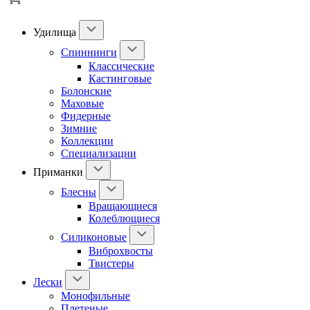
Удилища
Спиннинги
Классические
Кастинговые
Болонские
Маховые
Фидерные
Зимние
Коллекции
Специализации
Приманки
Блесны
Вращающиеся
Колеблющиеся
Силиконовые
Виброхвосты
Твистеры
Лески
Монофильные
Плетеные