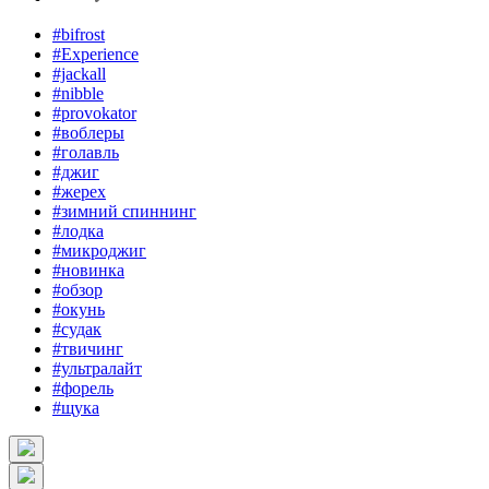
#bifrost
#Experience
#jackall
#nibble
#provokator
#воблеры
#голавль
#джиг
#жерех
#зимний спиннинг
#лодка
#микроджиг
#новинка
#обзор
#окунь
#судак
#твичинг
#ультралайт
#форель
#щука