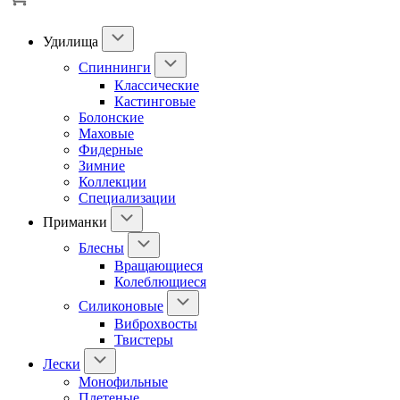
Удилища
Спиннинги
Классические
Кастинговые
Болонские
Маховые
Фидерные
Зимние
Коллекции
Специализации
Приманки
Блесны
Вращающиеся
Колеблющиеся
Силиконовые
Виброхвосты
Твистеры
Лески
Монофильные
Плетеные