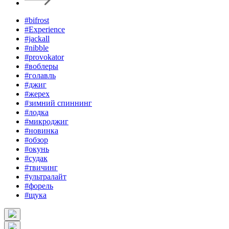
#bifrost
#Experience
#jackall
#nibble
#provokator
#воблеры
#голавль
#джиг
#жерех
#зимний спиннинг
#лодка
#микроджиг
#новинка
#обзор
#окунь
#судак
#твичинг
#ультралайт
#форель
#щука