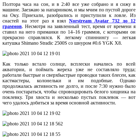
Полтора часа на сон, и в 2:40 все уже собрано и я сижу в
машине. Заезжаю за напарником, и мы мчим по пустой дороге
на Оку. Приехали, разобрались и приступили к ловле. Из
снастей на этот раз я взял
Norstream Avatar 732 до 12
граммов
. Несмотря на заявленный тест, время от времени я
ставил на него приманки по 14–16 граммов, с которыми он
прекрасно справлялся. К легкому спиннингу — легкая
катушка Shimano Stradic 2500S со шнуром #0.6 YGK X8.
Как только встало солнце, всплески начались по всей
акватории, и поймать жереха уже не составляло труда;
работали быстрые и сверхбыстрые проводки таких блесен, как
кастмастеры, колонельки и им подобные. Однако
продолжалась активность не долго, и после 7:30 нужно было
очень постараться, чтобы спровоцировать белого хищника на
поклевку. Три хвоста и несколько пустых поклевок — вот
чего удалось добиться за время основной активности.