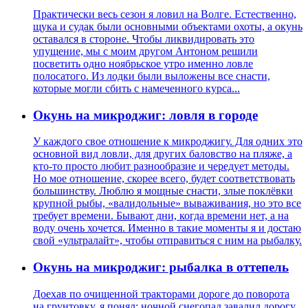
Практически весь сезон я ловил на Волге. Естественно,
щука и судак были основными объектами охоты, а окунь
оставался в стороне. Чтобы ликвидировать это
упущение, мы с моим другом Антоном решили
посветить одно ноябрьское утро именно ловле
полосатого. Из лодки были выложены все снасти,
которые могли сбить с намеченного курса...
Окунь на микроджиг: ловля в городе
У каждого свое отношение к микроджигу. Для одних это
основной вид ловли, для других баловство на пляже, а
кто-то просто любит разнообразие и чередует методы.
Но мое отношение, скорее всего, будет соответствовать
большинству. Люблю я мощные снасти, злые поклёвки
крупной рыбы, «валидольные» вываживания, но это все
требует времени. Бывают дни, когда времени нет, а на
воду очень хочется. Именно в такие моменты я и достаю
свой «ультралайт», чтобы отправиться с ним на рыбалку.
Окунь на микроджиг: рыбалка в оттепель
Доехав по очищенной тракторами дороге до поворота
на грунтовку, я понял: ночной снегопад завалил дорогу