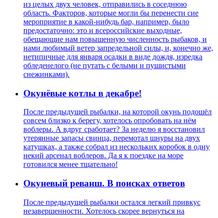
из целых двух человек, отправились в соседнюю
область. Факторов, которые могли бы перенести сие
мероприятие в какой-нибудь бар, например, было
предостаточно: это и всероссийские выходные,
обещающие нам повышенную численность рыбаков, и
нами любимый ветер запредельной силы, и, конечно же,
нетипичные для января осадки в виде дождя, изредка
обледенелого (не путать с белыми и пушистыми
снежинками).
Окунёвые котлы в декабре!
После предыдущей рыбалки, на которой окунь подошёл
совсем близко к берегу, хотелось опробовать на нём
воблеры. А вдруг сработает? За неделю я восстановил
утерянные запасы свинца, перемотал шнуры на двух
катушках, а также собрал из нескольких коробок в одну
некий арсенал воблеров. Да я к поездке на море
готовился менее тщательно!
Окуневый реванш. В поисках ответов
После предыдущей рыбалки остался легкий привкус
незавершенности. Хотелось скорее вернуться на