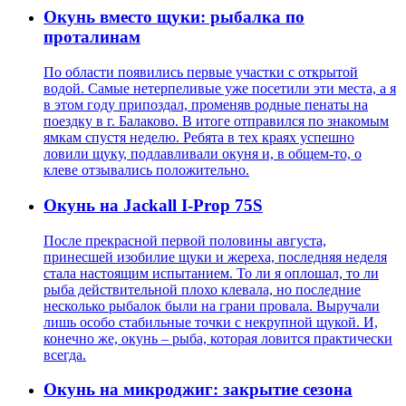
Окунь вместо щуки: рыбалка по
проталинам
По области появились первые участки с открытой
водой. Самые нетерпеливые уже посетили эти места, а я
в этом году припоздал, променяв родные пенаты на
поездку в г. Балаково. В итоге отправился по знакомым
ямкам спустя неделю. Ребята в тех краях успешно
ловили щуку, подлавливали окуня и, в общем-то, о
клеве отзывались положительно.
Окунь на Jackall I-Prop 75S
После прекрасной первой половины августа,
принесшей изобилие щуки и жереха, последняя неделя
стала настоящим испытанием. То ли я оплошал, то ли
рыба действительной плохо клевала, но последние
несколько рыбалок были на грани провала. Выручали
лишь особо стабильные точки с некрупной щукой. И,
конечно же, окунь – рыба, которая ловится практически
всегда.
Окунь на микроджиг: закрытие сезона