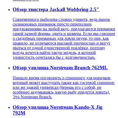
Обзор твистера Jackall Wobbring 2.5″
Современного рыболова сложно удивить, ведь рынок
силиконовых приманок просто переполнен
предложениями на любой вкус, предлагаются приманки
самой разной формы, цвета и размера. Если мы говорим
о съедобных приманках для ловли окуня, то они, как
правило, не отличаются высокой прочностью и могут
рваться от одной единственной поклёвки, поэтому
всегда хочется найти такую модель, в которой
уловистость сочеталась бы с долговечностью.
Обзор удилища Norstream Branch 762ML
Пришло время поговорить о спиннинге для новичков,
который может выступать также как гостевой спиннинг
или же эдакий универсал (берешь его с собой, не
особенно задумываясь, какую рыбу придется ловить).
Это Norstream Branch.
Обзор удилища Norstream Kando-X Jig
792M