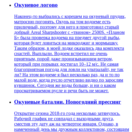
Окуневое логово
Наконец-то выбрались с корешем на окуневый прудик,
матросню погонять. Окунь на том водоеме есть
приличный, поэтому для него я приготовил старый
добрый Areal Sharpshooter с «твином» 2500S. «Планом
Б» была проверка водоема на предмет другой рыбы,
которая будет ловиться на микроджиг и мормышку.
Таким образом, в моей лодке оказались два комплекта
снастей. Выплыли. Водоем встретил не очень
приятным, порой даже пронизывающим ветром,
который при порывах достигал 10–12 м/c. Не самая
благоприятная погода для ловли на ультралайт, не так
ли? На этом водоеме я был несколько раз, да и то по
малой воде, когда русло отчетливо видно по зарослям
кувшинок. Сегодня же воды больше, и ни о каком
просматриваемом русле и речи быть не может.
Окуневые баталии. Новогодний прессинг
Открытие сезона 2018-го года несколько затянулось.
Рабочий график не совпадал с выходными друга,
сместив эту дату аж на четвертое января. Однако, в
намеченный день мы дружным коллективом, состоящим