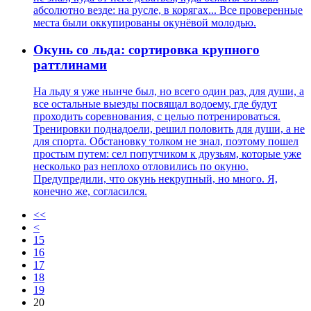
абсолютно везде: на русле, в корягах... Все проверенные
места были оккупированы окунёвой молодью.
Окунь со льда: сортировка крупного
раттлинами
На льду я уже нынче был, но всего один раз, для души, а
все остальные выезды посвящал водоему, где будут
проходить соревнования, с целью потренироваться.
Тренировки поднадоели, решил половить для души, а не
для спорта. Обстановку толком не знал, поэтому пошел
простым путем: сел попутчиком к друзьям, которые уже
несколько раз неплохо отловились по окуню.
Предупредили, что окунь некрупный, но много. Я,
конечно же, согласился.
<<
<
15
16
17
18
19
20