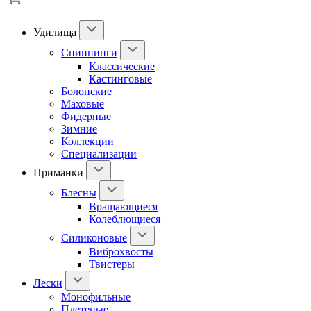
Удилища
Спиннинги
Классические
Кастинговые
Болонские
Маховые
Фидерные
Зимние
Коллекции
Специализации
Приманки
Блесны
Вращающиеся
Колеблющиеся
Силиконовые
Виброхвосты
Твистеры
Лески
Монофильные
Плетеные