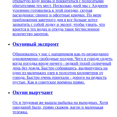
открытую воду вновь и поквитаться с полосатыми
обитателями тех мест. Несколько дней мы с Андреем
усиленно готовились к этой поездке, скупая
расходники: свинец и офсетные крючки. По мере
приближения заветного дня я все больше хотел
захватить с собой лодку и эхолот, чтобы узнать, что
кроется в тех водах и откуда такое бесчисленное
количество зацепов.
Окуневый экспромт
Образовались у нас с напарником как-то неожиданно
одновременно свободные полдня. Чего в городе сидеть,
когда погодка вроде ничего - редкий тихий солнечный
день без дождя. Быстро собравшись, выдвинулись на
одно из маленьких озер в полсотни километров от
города. Быстро очень приехали - дороги на редкость
пустые. Как в советские времена прямо.
Окуни выручают
Ох и трудовая же вышла рыбалка на выходных. Хотя
ожиданий было, прямо скажем, вагон и маленькая
тележка.