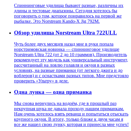
Спиннинговые удилища бывают разные, различны их
длины и тестовые диапазоны. Сегодня хотелось бы
поговорить о том, которое понравилось на первой же
рыбалке. Это Norstream Kando-X Jig 792M.
Обзор удилища Norstream Ultra 722ULL
Чуть более двух месяцев назад мне в руки попала
норстримовская новинка — спиннинговое удилище
Norstream Ultra 722 (от 2 до 10 граммов). Производитель
рекомендует эту модель как универсальный инструмент,
рассчитанный на ловлю голавля и окуня в разных
условиях, на разные приманки (от легкого джига и до
воблеров) и с оснастками разных типов. Мне предстояло
проверить «Ультру» в деле.
Одна лунка — одна приманка
Мы снова вернулись на водоём, где в прошлый раз
некрупная щука не давала проходу нашим приманкам.
Нам очень хотелось взять реванш и попытаться отыскать
крупного окуня. В итоге, только ближе к двум часам я
все же нашел свою лунку, которая и принесла мне успех!