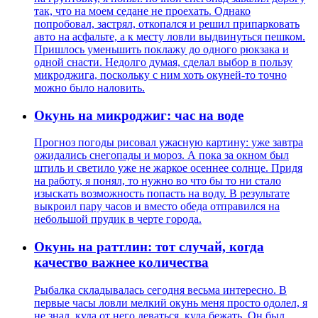
так, что на моем седане не проехать. Однако
попробовал, застрял, откопался и решил припарковать
авто на асфальте, а к месту ловли выдвинуться пешком.
Пришлось уменьшить поклажу до одного рюкзака и
одной снасти. Недолго думая, сделал выбор в пользу
микроджига, поскольку с ним хоть окуней-то точно
можно было наловить.
Окунь на микроджиг: час на воде
Прогноз погоды рисовал ужасную картину: уже завтра
ожидались снегопады и мороз. А пока за окном был
штиль и светило уже не жаркое осеннее солнце. Придя
на работу, я понял, то нужно во что бы то ни стало
изыскать возможность попасть на воду. В результате
выкроил пару часов и вместо обеда отправился на
небольшой прудик в черте города.
Окунь на раттлин: тот случай, когда
качество важнее количества
Рыбалка складывалась сегодня весьма интересно. В
первые часы ловли мелкий окунь меня просто одолел, я
не знал, куда от него деваться, куда бежать. Он был