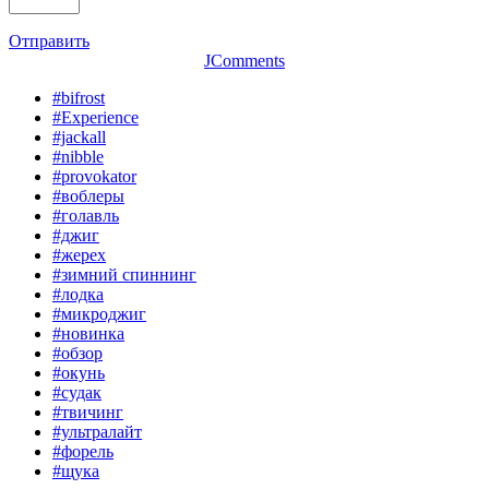
Отправить
JComments
#bifrost
#Experience
#jackall
#nibble
#provokator
#воблеры
#голавль
#джиг
#жерех
#зимний спиннинг
#лодка
#микроджиг
#новинка
#обзор
#окунь
#судак
#твичинг
#ультралайт
#форель
#щука