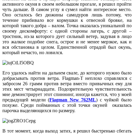
активного окуня в своем небольшом прогале, я решил пройти
чуть дальше. В самом углу я сумел найти интересное место.
Оно осталось без дюжины самодуров лишь потому, что
течение прибивало все кормушки к отвесной бровке, на
которой такого добра – валом. Точка оказалась уникальной по
своему дискомфорту: с одной стороны лагерь, с другой –
тростник, из-за которого дует сильный ветер, задувая в лицо
это жалкое подобие снега, острое и не менее мерзкое, как и
вся обстановка в целом. Единственной отрадой был окунь,
который нечасто, но ловился.
Его удалось найти на дальнем свале, до которого нужно было
добрасывать против ветра. Flagman-T неплохо справлялся с
забросом 26 грамм против ветра вместо привычных ему для
этих мест четырнадцати. Подозрительную чувствительность
мне демонстрирует этот спиннинг, иногда кажется, что у моей
предыдущей модели (
Flagman New 762ML
) с чуйкой было
похуже. Среди пойманных с этой точки окуней оказалась
парочка выделяющихся по размеру.
В тот момент, когда выход затих, я решил быстренько сбегать