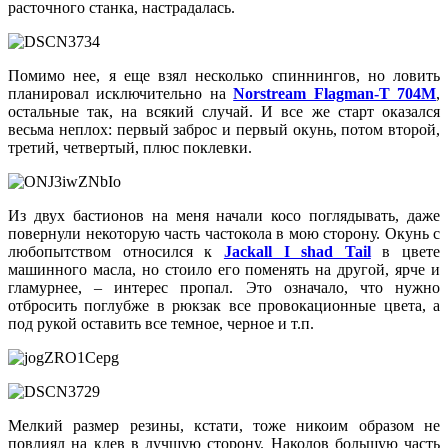
расточного станка, настрадалась.
Помимо нее, я еще взял несколько спиннингов, но ловить
планировал исключительно на
Norstream Flagman-T 704M
,
остальные так, на всякий случай. И все же старт оказался
весьма неплох: первый заброс и первый окунь, потом второй,
третий, четвертый, плюс поклевки.
Из двух бастионов на меня начали косо поглядывать, даже
повернули некоторую часть частокола в мою сторону. Окунь с
любопытством относился к
Jackall I shad Tail
в цвете
машинного масла, но стоило его поменять на другой, ярче и
гламурнее, – интерес пропал. Это означало, что нужно
отбросить поглубже в рюкзак все провокационные цвета, а
под рукой оставить все темное, черное и т.п.
Мелкий размер резины, кстати, тоже никоим образом не
повлиял на клев в лучшую сторону. Наколов большую часть