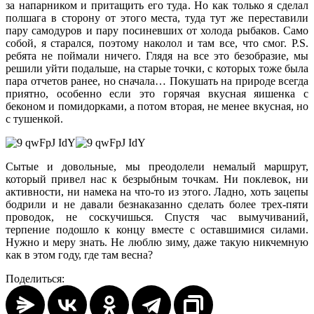
за напарником и притащить его туда. Но как только я сделал
полшага в сторону от этого места, туда тут же переставили
пару самодуров и пару посиневших от холода рыбаков. Само
собой, я старался, поэтому наколол и там все, что смог. P.S.
ребята не поймали ничего. Глядя на все это безобразие, мы
решили уйти подальше, на старые точки, с которых тоже была
пара отчетов ранее, но сначала… Покушать на природе всегда
приятно, особенно если это горячая вкусная яишенка с
беконом и помидорками, а потом вторая, не менее вкусная, но
с тушенкой.
Сытые и довольные, мы преодолели немалый маршрут,
который привел нас к безрыбным точкам. Ни поклевок, ни
активности, ни намека на что-то из этого. Ладно, хоть зацепы
бодрили и не давали безнаказанно сделать более трех-пяти
проводок, не соскучишься. Спустя час вымучиваний,
терпение подошло к концу вместе с оставшимися силами.
Нужно и меру знать. Не люблю зиму, даже такую никчемную
как в этом году, где там весна?
Поделиться: