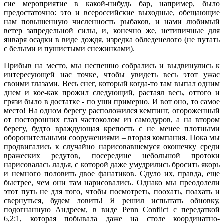
сие мероприятие в какой-нибудь бар, например, было
предостаточно: это и всероссийские выходные, обещающие
нам повышенную численность рыбаков, и нами любимый
ветер запредельной силы, и, конечно же, нетипичные для
января осадки в виде дождя, изредка обледенелого (не путать
с белыми и пушистыми снежинками).
Прибыв на место, мы неспешно собрались и выдвинулись к
интересующей нас точке, чтобы увидеть весь этот ужас
своими глазами. Весь снег, который когда-то там выпал одним
днем и кое-как прожил следующий, растаял весь, оттого и
грязи было в достатке - по уши примерно. И вот оно, то самое
место! На одном берегу расположился кемпинг, огороженный
от посторонних глаз частоколом из самодуров, а на втором
берегу, будто враждующая крепость с не менее плотными
оборонительными сооружениями – вторая компания. Пока мы
продвигались к случайно нарисовавшемуся окошечку среди
вражеских редутов, посередине небольшой протоки
нарисовалась ладья, с которой даже умудрились бросить якорь
и немного половить двое фанатиков. Сдуло их, правда, еще
быстрее, чем они там нарисовались. Однако мы преодолели
этот путь не для того, чтобы посмотреть, поохать, поахать и
свернуться, будем ловить! Я решил испытать обновку,
подогнанную Андреем, в виде Penn Conflict с передаткой
6,2:1, которая побывала даже на столе координатно-