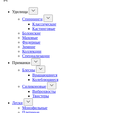
Удилища
Спиннинги
Классические
Кастинговые
Болонские
Маховые
Фидерные
Зимние
Коллекции
Специализации
Приманки
Блесны
Вращающиеся
Колеблющиеся
Силиконовые
Виброхвосты
Твистеры
Лески
Монофильные
Плетеные