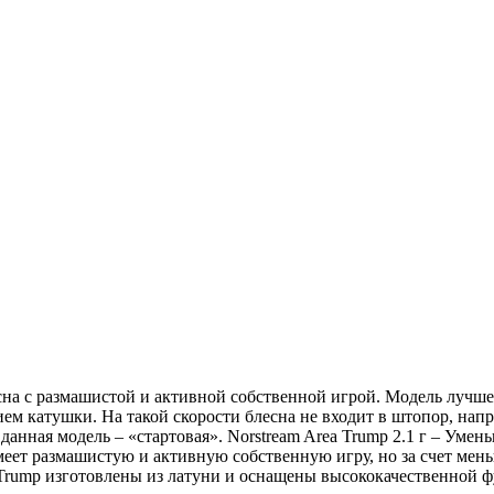
есна с размашистой и активной собственной игрой. Модель лучше
м катушки. На такой скорости блесна не входит в штопор, напр
 данная модель – «стартовая». Norstream Area Trump 2.1 г – Ум
меет размашистую и активную собственную игру, но за счет мен
 Trump изготовлены из латуни и оснащены высококачественной ф