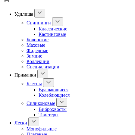
Удилища
Спиннинги
Классические
Кастинговые
Болонские
Маховые
Фидерные
Зимние
Коллекции
Специализации
Приманки
Блесны
Вращающиеся
Колеблющиеся
Силиконовые
Виброхвосты
Твистеры
Лески
Монофильные
Плетеные