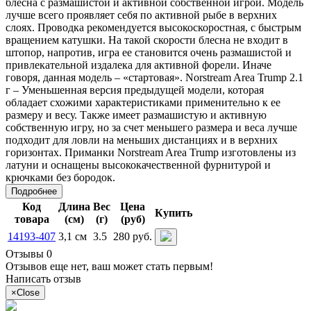
блесна с размашистой и активной собственной игрой. Модель
лучше всего проявляет себя по активной рыбе в верхних
слоях. Проводка рекомендуется высокоскоростная, с быстрым
вращением катушки. На такой скорости блесна не входит в
штопор, напротив, игра ее становится очень размашистой и
привлекательной издалека для активной форели. Иначе
говоря, данная модель – «стартовая». Norstream Area Trump 2.1
г – Уменьшенная версия предыдущей модели, которая
обладает схожими характеристиками применительно к ее
размеру и весу. Также имеет размашистую и активную
собственную игру, но за счет меньшего размера и веса лучше
подходит для ловли на меньших дистанциях и в верхних
горизонтах. Приманки Norstream Area Trump изготовлены из
латуни и оснащены высококачественной фурнитурой и
крючками без бородок.
Подробнее
Код
Длина
Вес
Цена
Купить
товара
(см)
(г)
(руб)
14193-407
3,1 см
3.5
280 руб.
Отзывы 0
Отзывов еще нет, ваш может стать первым!
Написать отзыв
×
Close