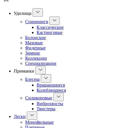
Удилища
Спиннинги
Классические
Кастинговые
Болонские
Маховые
Фидерные
Зимние
Коллекции
Специализации
Приманки
Блесны
Вращающиеся
Колеблющиеся
Силиконовые
Виброхвосты
Твистеры
Лески
Монофильные
Плетеные