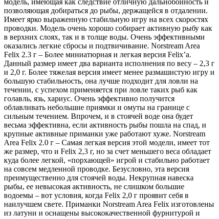
модель, имеющая как следствие отличную дальнобойность и
позволяющая добираться до рыбы, держащейся в отдалении.
Имеет ярко выраженную стабильную игру на всех скоростях
проводки. Модель очень хорошо собирает активную рыбу как
в верхних слоях, так и в толще воды. Очень эффективными
оказались легкие сбросы и подтвичивание. Norstream Area
Felix 2.3 г – Более миниатюрная и легкая версия Felix’a.
Данный размер имеет два варианта исполнения по весу – 2,3 г
и 2,0 г. Более тяжелая версия имеет менее размашистую игру и
большую стабильность, она лучше подходит для ловли на
течении, с успехом применяется при ловле таких рыб как
голавль, язь, хариус. Очень эффективно получится
облавливать небольшие приямки и омуты на границе с
сильным течением. Впрочем, и в стоячей воде она будет
весьма эффективна, если активность рыбы пошла на спад, и
крупные активные приманки уже работают хуже. Norstream
Area Felix 2.0 г – Самая легкая версия этой модели, имеет тот
же размер, что и Felix 2,3 г, но за счет меньшего веса обладает
куда более легкой, «порхающей» игрой и стабильно работает
на совсем медленной проводке. Безусловно, эта версия
преимущественно для стоячей воды. Некрупная навеска
рыбы, ее невысокая активность, не слишком большие
водоемы – вот условия, когда Felix 2,0 г проявит себя в
наилучшем свете. Приманки Norstream Area Felix изготовлены
из латуни и оснащены высококачественной фурнитурой и