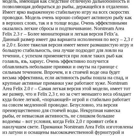
модель, имеющая как следствие отличную дальнобойность и
позволяющая добираться до рыбы, держащейся в отдалении.
Имеет ярко выраженную стабильную игру на всех скоростях
проводки. Модель очень хорошо собирает активную рыбу как
в верхних слоях, так и в толще воды. Очень эффективными
оказались легкие сбросы и подтвичивание. Norstream Area
Felix 2.3 г – Более миниатюрная и легкая версия Felix’a.
Данный размер имеет два варианта исполнения по весу – 2,3 г
и 2,0 г. Более тяжелая версия имеет менее размашистую игру и
большую стабильность, она лучше подходит для ловли на
течении, с успехом применяется при ловле таких рыб как
голавль, язь, хариус. Очень эффективно получится
облавливать небольшие приямки и омуты на границе с
сильным течением. Впрочем, и в стоячей воде она будет
весьма эффективна, если активность рыбы пошла на спад, и
крупные активные приманки уже работают хуже. Norstream
Area Felix 2.0 г – Самая легкая версия этой модели, имеет тот
же размер, что и Felix 2,3 г, но за счет меньшего веса обладает
куда более легкой, «порхающей» игрой и стабильно работает
на совсем медленной проводке. Безусловно, эта версия
преимущественно для стоячей воды. Некрупная навеска
рыбы, ее невысокая активность, не слишком большие
водоемы – вот условия, когда Felix 2,0 г проявит себя в
наилучшем свете. Приманки Norstream Area Felix изготовлены
из латуни и оснащены высококачественной фурнитурой и