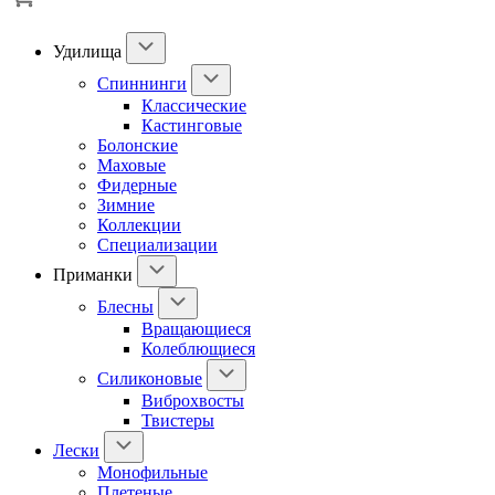
Удилища
Спиннинги
Классические
Кастинговые
Болонские
Маховые
Фидерные
Зимние
Коллекции
Специализации
Приманки
Блесны
Вращающиеся
Колеблющиеся
Силиконовые
Виброхвосты
Твистеры
Лески
Монофильные
Плетеные