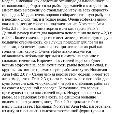
модель, имеющая как следствие отличную дальнобойность и
позволяющая добираться до рыбы, держащейся в отдалении.
Имеет ярко выраженную стабильную игру на всех скоростях
проводки. Модель очень хорошо собирает активную рыбу как
в верхних слоях, так и в толще воды. Очень эффективными
оказались легкие сбросы и подтвичивание. Norstream Area
Felix 2.3 г – Более миниатюрная и легкая версия Felix’a.
Данный размер имеет два варианта исполнения по весу – 2,3 г
и 2,0 г. Более тяжелая версия имеет менее размашистую игру и
большую стабильность, она лучше подходит для ловли на
течении, с успехом применяется при ловле таких рыб как
голавль, язь, хариус. Очень эффективно получится
облавливать небольшие приямки и омуты на границе с
сильным течением. Впрочем, и в стоячей воде она будет
весьма эффективна, если активность рыбы пошла на спад, и
крупные активные приманки уже работают хуже. Norstream
Area Felix 2.0 г – Самая легкая версия этой модели, имеет тот
же размер, что и Felix 2,3 г, но за счет меньшего веса обладает
куда более легкой, «порхающей» игрой и стабильно работает
на совсем медленной проводке. Безусловно, эта версия
преимущественно для стоячей воды. Некрупная навеска
рыбы, ее невысокая активность, не слишком большие
водоемы – вот условия, когда Felix 2,0 г проявит себя в
наилучшем свете. Приманки Norstream Area Felix изготовлены
из латуни и оснащены высококачественной фурнитурой и