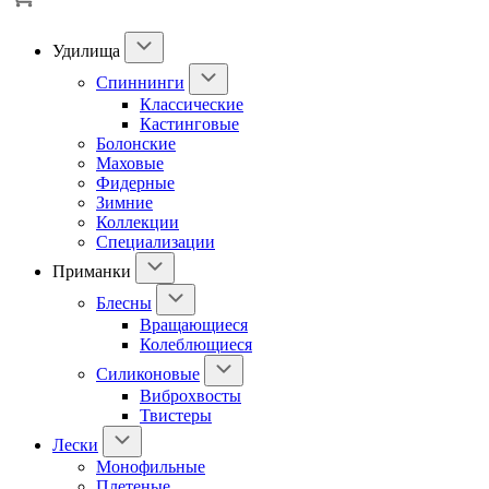
Удилища
Спиннинги
Классические
Кастинговые
Болонские
Маховые
Фидерные
Зимние
Коллекции
Специализации
Приманки
Блесны
Вращающиеся
Колеблющиеся
Силиконовые
Виброхвосты
Твистеры
Лески
Монофильные
Плетеные