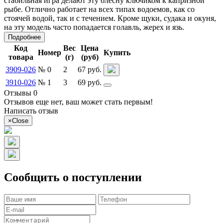
стабильная игра делают эту блесну ключиком к капризной
рыбе. Отлично работает на всех типах водоемов, как со
стоячей водой, так и с течением. Кроме щуки, судака и окуня,
на эту модель часто попадается голавль, жерех и язь.
Подробнее
Код
Вес
Цена
Номер
Купить
товара
(г)
(руб)
3909-026
№ 0
2
67 руб.
3910-026
№ 1
3
69 руб.
Отзывы 0
Отзывов еще нет, ваш может стать первым!
Написать отзыв
×
Close
Сообщить о поступлении