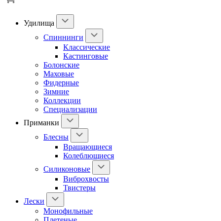
Удилища
Спиннинги
Классические
Кастинговые
Болонские
Маховые
Фидерные
Зимние
Коллекции
Специализации
Приманки
Блесны
Вращающиеся
Колеблющиеся
Силиконовые
Виброхвосты
Твистеры
Лески
Монофильные
Плетеные