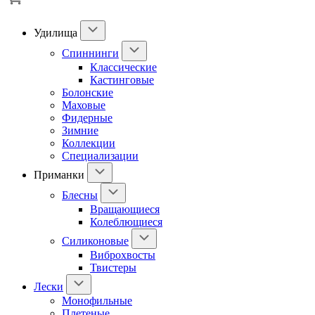
Удилища
Спиннинги
Классические
Кастинговые
Болонские
Маховые
Фидерные
Зимние
Коллекции
Специализации
Приманки
Блесны
Вращающиеся
Колеблющиеся
Силиконовые
Виброхвосты
Твистеры
Лески
Монофильные
Плетеные