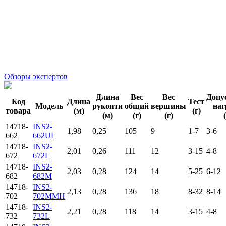
Обзоры экспертов
Длина
Вес
Вес
Допу
Код
Длина
Тест
Модель
рукояти
общий
вершины
наг
товара
(м)
(г)
(м)
(г)
(г)
14718-
INS2-
1,98
0,25
105
9
1-7
3-6
662
662UL
14718-
INS2-
2,01
0,26
111
12
3-15
4-8
672
672L
14718-
INS2-
2,03
0,28
124
14
5-25
6-12
682
682M
14718-
INS2-
2,13
0,28
136
18
8-32
8-14
702
702MMH
14718-
INS2-
2,21
0,28
118
14
3-15
4-8
732
732L