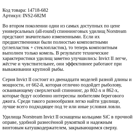
Код товара:
14718-682
Артикул:
INS2-682M
Во втором поколении одни из самых доступных по цене
универсальных (all-round) спиннинговых удилищ Norstream
предстают значительно измененными. Если их
предшественники были полностью композитными
(углепластик + стеклопластик), то теперь композитным
выполнен только комель. В результате технические
характеристики удилищ заметно улучшились: Invict II легче,
жёстче и чувствительнее, они эффективнее работают при
вываживании крупной рыбы.
Серия Invict II состоит из двенадцати моделей разной длины и
мощности, от 662-й, которая отлично подойдет рыболову,
осваивающему сверхлегкий спиннинг, до 802-х и 862-х,
которые будут особенно интересны любителям берегового
джига. Среди такого разнообразия легко найти удилище,
лучше всего подходящее под те или иные условия ловли.
Удилища Norstream Invict II оснащены кольцами SiC в прочной
оправе, удобной разнесённой рукояткой и надежным
винтовым катушкодержателем, закрывающимся сверху.