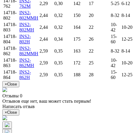
14718-
INS2-
2,29
0,30
142
17
5-25
6-12
762
762M
14718-
INS2-
2,44
0,32
150
20
8-32
8-14
802
802MMH
14718-
INS2-
10-
2,44
0,32
164
22
10-20
803
802MH
42
14718-
INS2-
15-
2,44
0,34
175
26
12-25
804
802H
60
14718-
INS2-
2,59
0,35
163
22
8-32
8-14
862
862MMH
14718-
INS2-
10-
2,59
0,35
172
25
10-20
863
862MH
42
14718-
INS2-
15-
2,59
0,35
188
28
12-25
864
862H
60
×
Close
Отзывы 0
Отзывов еще нет, ваш может стать первым!
Написать отзыв
×
Close