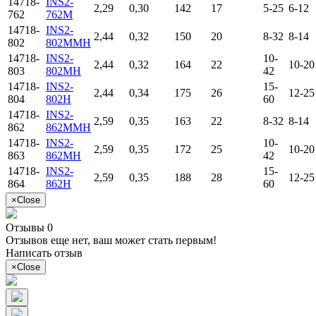
14718-
INS2-
2,29
0,30
142
17
5-25
6-12
762
762M
14718-
INS2-
2,44
0,32
150
20
8-32
8-14
802
802MMH
14718-
INS2-
10-
2,44
0,32
164
22
10-20
803
802MH
42
14718-
INS2-
15-
2,44
0,34
175
26
12-25
804
802H
60
14718-
INS2-
2,59
0,35
163
22
8-32
8-14
862
862MMH
14718-
INS2-
10-
2,59
0,35
172
25
10-20
863
862MH
42
14718-
INS2-
15-
2,59
0,35
188
28
12-25
864
862H
60
×
Close
Отзывы 0
Отзывов еще нет, ваш может стать первым!
Написать отзыв
×
Close