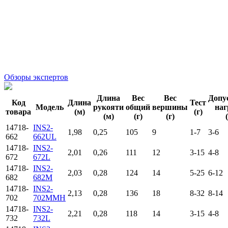
Обзоры экспертов
Длина
Вес
Вес
Допу
Код
Длина
Тест
Модель
рукояти
общий
вершины
наг
товара
(м)
(г)
(м)
(г)
(г)
14718-
INS2-
1,98
0,25
105
9
1-7
3-6
662
662UL
14718-
INS2-
2,01
0,26
111
12
3-15
4-8
672
672L
14718-
INS2-
2,03
0,28
124
14
5-25
6-12
682
682M
14718-
INS2-
2,13
0,28
136
18
8-32
8-14
702
702MMH
14718-
INS2-
2,21
0,28
118
14
3-15
4-8
732
732L