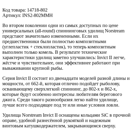
Код товара:
14718-802
Артикул:
INS2-802MMH
Во втором поколении одни из самых доступных по цене
универсальных (all-round) спиннинговых удилищ Norstream
предстают значительно измененными. Если их
предшественники были полностью композитными
(углепластик + стеклопластик), то теперь композитным
выполнен только комель. В результате технические
характеристики удилищ заметно улучшились: Invict II легче,
жёстче и чувствительнее, они эффективнее работают при
вываживании крупной рыбы.
Серия Invict II состоит из двенадцати моделей разной длины и
мощности, от 662-й, которая отлично подойдет рыболову,
осваивающему сверхлегкий спиннинг, до 802-х и 862-х,
которые будут особенно интересны любителям берегового
джига. Среди такого разнообразия легко найти удилище,
лучше всего подходящее под те или иные условия ловли.
Удилища Norstream Invict II оснащены кольцами SiC в прочной
оправе, удобной разнесённой рукояткой и надежным
винтовым катушкодержателем, закрывающимся сверху.