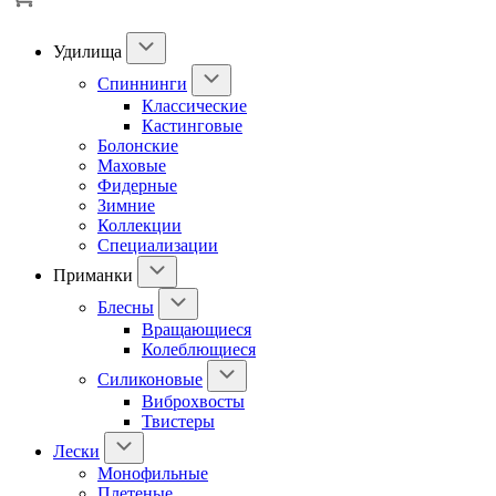
Удилища
Спиннинги
Классические
Кастинговые
Болонские
Маховые
Фидерные
Зимние
Коллекции
Специализации
Приманки
Блесны
Вращающиеся
Колеблющиеся
Силиконовые
Виброхвосты
Твистеры
Лески
Монофильные
Плетеные