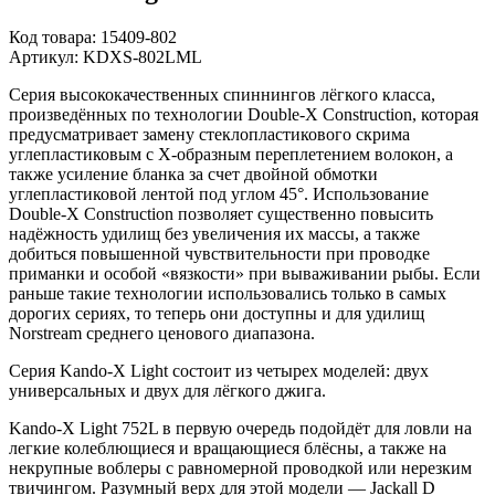
Код товара:
15409-802
Артикул:
KDXS-802LML
Серия высококачественных спиннингов лёгкого класса,
произведённых по технологии Double-X Construction, которая
предусматривает замену стеклопластикового скрима
углепластиковым с Х-образным переплетением волокон, а
также усиление бланка за счет двойной обмотки
углепластиковой лентой под углом 45°. Использование
Double-X Construction позволяет существенно повысить
надёжность удилищ без увеличения их массы, а также
добиться повышенной чувствительности при проводке
приманки и особой «вязкости» при вываживании рыбы. Если
раньше такие технологии использовались только в самых
дорогих сериях, то теперь они доступны и для удилищ
Norstream среднего ценового диапазона.
Серия Kando-X Light состоит из четырех моделей: двух
универсальных и двух для лёгкого джига.
Kando-X Light 752L в первую очередь подойдёт для ловли на
легкие колеблющиеся и вращающиеся блёсны, а также на
некрупные воблеры с равномерной проводкой или нерезким
твичингом. Разумный верх для этой модели — Jackall D