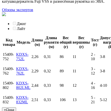
катушкодержатель Fuji VSS и разнесённая рукоятка из ЭВА.
Обзоры экспертов
Джиг
Лайт
Длина
Вес
Вес
Допу
Код
Длина
Тест
Модель
рукояти
общий
вершины
наг
товара
(м)
(г)
(м)
(г)
(г)
(
15409-
KDXS-
2 -
2,26
0,31
86
11
3-8
752
752L
10
15409-
KDXS-
3 -
2,29
0,32
89
11
3-8
762
762L
12
15409-
KDXS-
4 -
2,44
0,33
98
12
4-10
802
802LML
16
15409-
KDXS-
5 -
2,51
0,33
106
13
5-12
832
832ML
21
×
Close