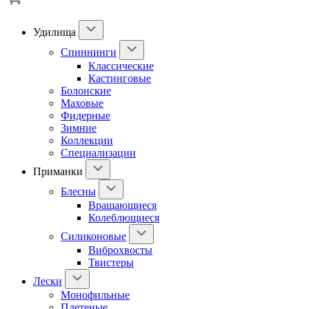
Удилища
Спиннинги
Классические
Кастинговые
Болонские
Маховые
Фидерные
Зимние
Коллекции
Специализации
Приманки
Блесны
Вращающиеся
Колеблющиеся
Силиконовые
Виброхвосты
Твистеры
Лески
Монофильные
Плетеные