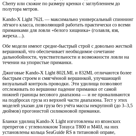
Cherry или схожие по размеру кренки с заглублением до
полутора метров.
Kando-X Light 762L — максимально универсальный спиннинг
лёгкого класса, позволяющий работать практически со всеми
приманками для ловли «белого хищника» (голавля, язя,
жереха…).
Обе модели имеют средне-быстрый строй с довольно жесткой
вершинкой, что обеспечивает необходимое сочетание
дальнобойности, чувствительности и возможности ловли на
течении на упористые приманки.
Джиговые Kando-X Light 802LML и 832ML отличаются более
быстрым строем и смягчённой вершинкой, улучшающей
визуальный контроль проводки. Эти удилища позволяют
отслеживать по вершинке падение приманки от самой
нижней границы весового диапазона — и не проваливаются
на подбросах груза из верхней части диапазона. Тест у этих
моделей указан для груза без учёта массы некрупной (до 3–3,5
дюймов) прогонистой силиконовой приманки.
Бланки удилищ Kando-X Light изготовлены из японских
препрегов с углеволокном Torayca T800 и M40J, на них
установлены кольца SeaGuide RS в титановой оправе,