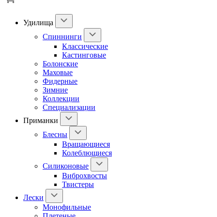
Удилища
Спиннинги
Классические
Кастинговые
Болонские
Маховые
Фидерные
Зимние
Коллекции
Специализации
Приманки
Блесны
Вращающиеся
Колеблющиеся
Силиконовые
Виброхвосты
Твистеры
Лески
Монофильные
Плетеные