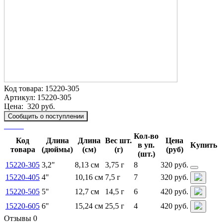
Код товара:
15220-305
Артикул:
15220-305
Цена:
320 руб.
Сообщить о поступлении
Кол-во
Код
Длина
Длина
Вес шт.
Цена
в уп.
Купить
товара
(дюймы)
(см)
(г)
(руб)
(шт.)
15220-305
3,2"
8,13 см
3,75 г
8
320 руб.
15220-405
4"
10,16 см
7,5 г
7
320 руб.
15220-505
5"
12,7 см
14,5 г
6
420 руб.
15220-605
6"
15,24 см
25,5 г
4
420 руб.
Отзывы 0