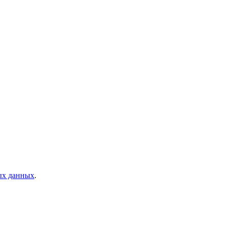
ых данных
.