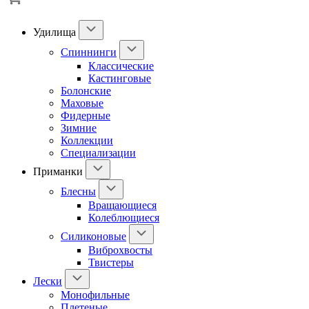
Удилища
Спиннинги
Классические
Кастинговые
Болонские
Маховые
Фидерные
Зимние
Коллекции
Специализации
Приманки
Блесны
Вращающиеся
Колеблющиеся
Силиконовые
Виброхвосты
Твистеры
Лески
Монофильные
Плетеные