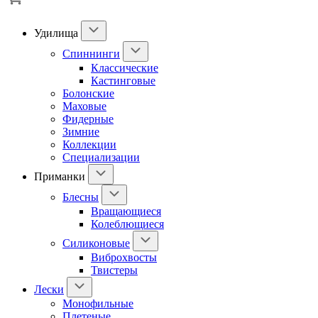
Удилища
Спиннинги
Классические
Кастинговые
Болонские
Маховые
Фидерные
Зимние
Коллекции
Специализации
Приманки
Блесны
Вращающиеся
Колеблющиеся
Силиконовые
Виброхвосты
Твистеры
Лески
Монофильные
Плетеные