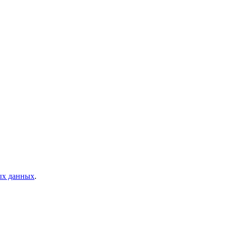
ых данных
.