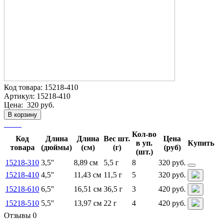
Код товара:
15218-410
Артикул:
15218-410
Цена:
320 руб.
В корзину
Кол-во
Код
Длина
Длина
Вес шт.
Цена
в уп.
Купить
товара
(дюймы)
(см)
(г)
(руб)
(шт.)
15218-310
3,5"
8,89 см
5,5 г
8
320 руб.
15218-410
4,5"
11,43 см
11,5 г
5
320 руб.
15218-610
6,5"
16,51 см
36,5 г
3
420 руб.
15218-510
5,5"
13,97 см
22 г
4
420 руб.
Отзывы 0