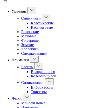
Удилища
Спиннинги
Классические
Кастинговые
Болонские
Маховые
Фидерные
Зимние
Коллекции
Специализации
Приманки
Блесны
Вращающиеся
Колеблющиеся
Силиконовые
Виброхвосты
Твистеры
Лески
Монофильные
Плетеные