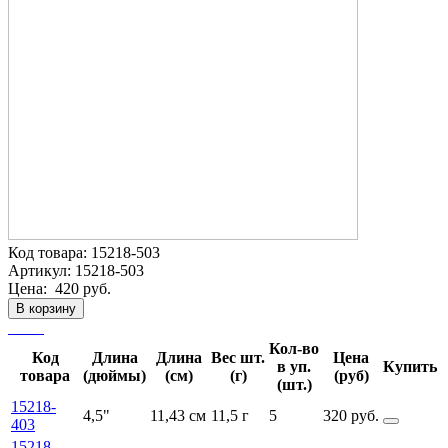
Код товара:
15218-503
Артикул:
15218-503
Цена:
420 руб.
В корзину
Кол-во
Код
Длина
Длина
Вес шт.
Цена
в уп.
Купить
товара
(дюймы)
(см)
(г)
(руб)
(шт.)
15218-
4,5"
11,43 см
11,5 г
5
320 руб.
403
15218-