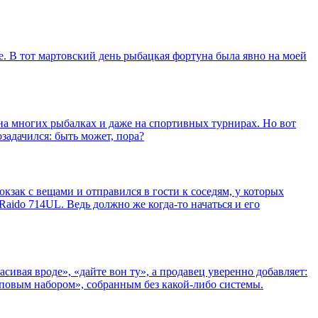
че. В тот мартовский день рыбацкая фортуна была явно на моей
на многих рыбалках и даже на спортивных турнирах. Но вот
задачился: быть может, пора?
кзак с вещами и отправился в гости к соседям, у которых
 Raido 714UL. Ведь должно же когда-то начаться и его
сивая вроде», «дайте вон ту», а продавец уверенно добавляет:
суповым набором», собранным без какой-либо системы.