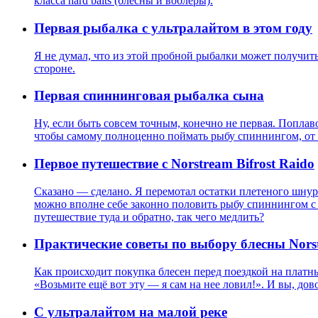
класса hard baits (блесны и воблеры).
Первая рыбалка с ультралайтом в этом году
Я не думал, что из этой пробной рыбалки может получитьс
стороне.
Первая спиннинговая рыбалка сына
Ну, если быть совсем точным, конечно не первая. Попла
чтобы самому полноценно поймать рыбу спиннингом, от з
Первое путешествие c Norstream Bifrost Raido
Сказано — сделано. Я перемотал остатки плетеного шнура
можно вполне себе законно половить рыбу спиннингом с бер
путешествие туда и обратно, так чего медлить?
Практические советы по выбору блесны Nors
Как происходит покупка блесен перед поездкой на платны
«Возьмите ещё вот эту — я сам на нее ловил!». И вы, до
С ультралайтом на малой реке