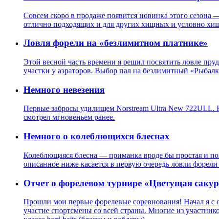
Совсем скоро в продаже появится новинка этого сезона —
отлично подходящих и для других хищных и условно хи
Ловля форели на «безлимитном платнике»
Этой весной часть времени я решил посвятить ловле пру
участки у аэраторов. Выбор пал на безлимитный «Рыбалка
Немного невезения
Первые забросы удилищем Norstream Ultra New 722ULL. Ка
смотрел мгновеньем ранее.
Немного о колеблющихся блеснах
Колеблющаяся блесна — приманка вроде бы простая и по
описанное ниже касается в первую очередь ловли форели 
Отчет о форелевом турнире «Цветущая саку
Прошли мои первые форелевые соревнования! Начал я с оч
участие спортсмены со всей страны. Многие из участнико