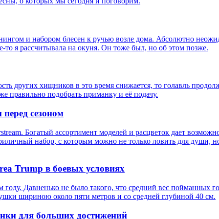
есны, о которых мы сегодня и поговорим.
ннингом и набором блесен к ручью возле дома. Абсолютно неожид
е-то я рассчитывала на окуня. Он тоже был, но об этом позже.
ность других хищников в это время снижается, то голавль прод
акже правильно подобрать приманку и её подачу.
 перед сезоном
stream. Богатый ассортимент моделей и расцветок дает возможн
приличный набор, с которым можно не только ловить для души, н
Area Trump в боевых условиях
м году. Давненько не было такого, что средний вес пойманных го
ушки шириною около пяти метров и со средней глубиной 40 см.
анки для больших достижений