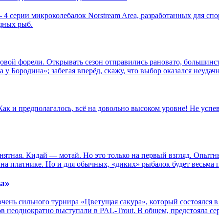
 4 серии микроколебалок Norstream Area, разработанных для сп
щных рыб.
довой форели. Открывать сезон отправились рановато, большин
 у Бородина»; забегая вперёд, скажу, что выбор оказался неудач
к и предполагалось, всё на довольно высоком уровне! Не успева
нятная. Кидай — мотай. Но это только на первый взгляд. Опыт
на платнике. Но и для обычных, «диких» рыбалок будет весьма 
ра»
ень сильного турнира «Цветущая сакура», который состоялся в 
в неоднократно выступали в PAL-Trout. В общем, предстояла се