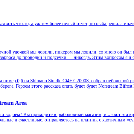
я хоть что-то, а уж тем более целый отчет, но рыба решила ина
вочной удочкой мы ловили, пикером мы ловили, со мною он был 
аброса до проводки и подсечки — никогда. Этим вопросом я и о
 номер 0,6 на Shimano Stradic Ci4+ C2000S, собрал небольшой рю
ега. Героем этого рассказа опять будет будет Norstream Bifrost
tream Area
й водоём? Вы приходите в рыболовный магазин, и... «вот эта кра
вольные и счастливые, отправляетесь на платник с хаотичным «