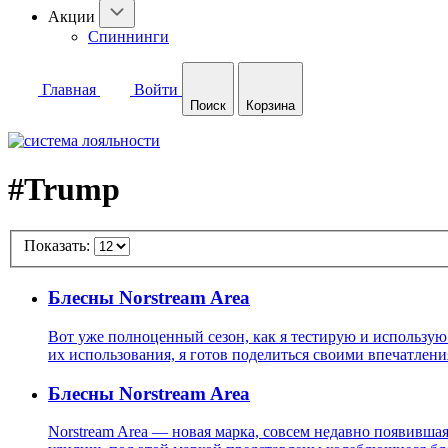
Акции
Спиннинги
Главная
Войти
Поиск
Корзина
#Trump
Показать:
Блесны Norstream Area
Вот уже полноценный сезон, как я тестирую и использую
их использования, я готов поделиться своими впечатлен
Блесны Norstream Area
Norstream Area — новая марка, совсем недавно появивш