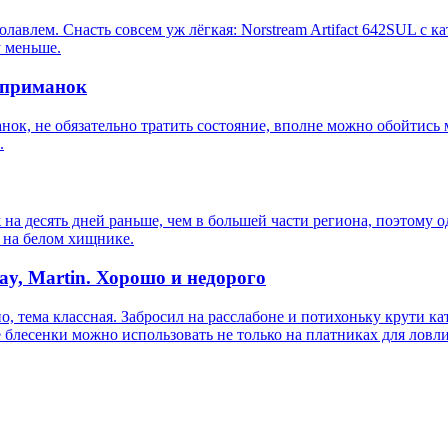
лавлем. Снасть совсем уж лёгкая: Norstream Artifact 642SUL с к
у меньше.
 приманок
ок, не обязательно тратить состояние, вполне можно обойтись м
.
на десять дней раньше, чем в большей части региона, поэтому 
ь на белом хищнике.
ay, Martin. Хорошо и недорого
о, тема классная. Забросил на расслабоне и потихоньку крути к
е блесенки можно использовать не только на платниках для ловл