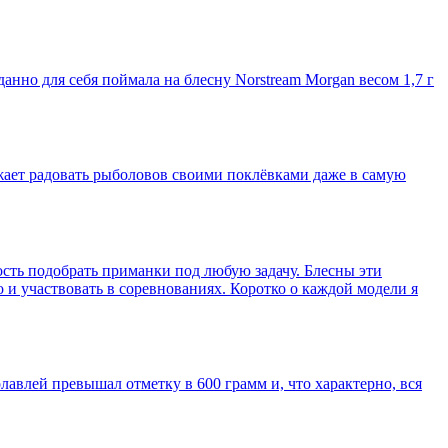
анно для себя поймала на блесну Norstream Morgan весом 1,7 г
олжает радовать рыболовов своими поклёвками даже в самую
ость подобрать приманки под любую задачу. Блесны эти
о и участвовать в соревнованиях. Коротко о каждой модели я
лавлей превышал отметку в 600 грамм и, что характерно, вся