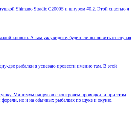
атушкой Shimano Stradic C2000S и шнуром #0.2. Этой снастью я
алой кровью. А там уж увидите, будете ли вы ловить от случая
одну-две рыбалки я успеваю провести именно там. В этой
атушку. Минимум напрягов с контролем проводки, и при этом
и форели, но и на обычных рыбалках по щуке и окуню.