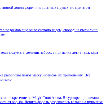
ортивной ловли форели на платных прудах, но при этом
ство водоемов ещё было сковано льдом, свободны были лишь
ным.
ешь подумать, делаешь заброс, а приманка летит туда, куда
ные рыболовы знают массу нюансов их применения. Всё
полезно.
это воскресение на Magic Trout Arena. В турнире принимали
рьезная борьба. Ловить форель разрешалось только на приманки