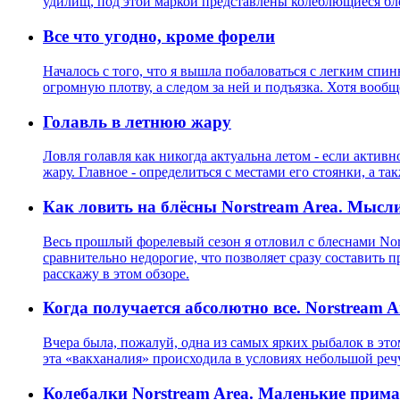
удилищ, под этой маркой представлены колеблющиеся бл
Все что угодно, кроме форели
Началось с того, что я вышла побаловаться с легким спи
огромную плотву, а следом за ней и подъязка. Хотя вообщ
Голавль в летнюю жару
Ловля голавля как никогда актуальна летом - если актив
жару. Главное - определиться с местами его стоянки, а т
Как ловить на блёсны Norstream Area. Мысли
Весь прошлый форелевый сезон я отловил с блеснами Nor
сравнительно недорогие, что позволяет сразу составить 
расскажу в этом обзоре.
Когда получается абсолютно все. Norstream 
Вчера была, пожалуй, одна из самых ярких рыбалок в это
эта «вакханалия» происходила в условиях небольшой реч
Колебалки Norstream Area. Маленькие прим