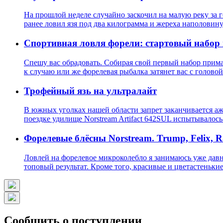
На прошлой неделе случайно заскочил на малую реку за го
ранее ловил язя под два килограмма и жереха наполовин
Спортивная ловля форели: стартовый набор
Спешу вас обрадовать. Собирая свой первый набор приман
к случаю или же форелевая рыбалка затянет вас с головой
Трофейный язь на ультралайт
В южных уголках нашей области запрет заканчивается аж 
поездке удилище Norstream Artifact 642SUL испытывалос
Форелевые блёсны Norstream. Trump, Felix, R
Ловлей на форелевое микроколебло я занимаюсь уже давн
топовый результат. Кроме того, красивые и цветастеньки
Сообщить о поступлении