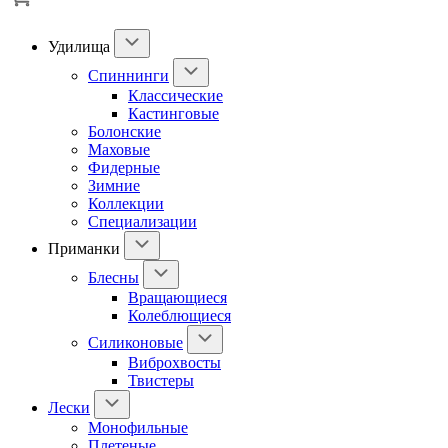
Удилища
Спиннинги
Классические
Кастинговые
Болонские
Маховые
Фидерные
Зимние
Коллекции
Специализации
Приманки
Блесны
Вращающиеся
Колеблющиеся
Силиконовые
Виброхвосты
Твистеры
Лески
Монофильные
Плетеные