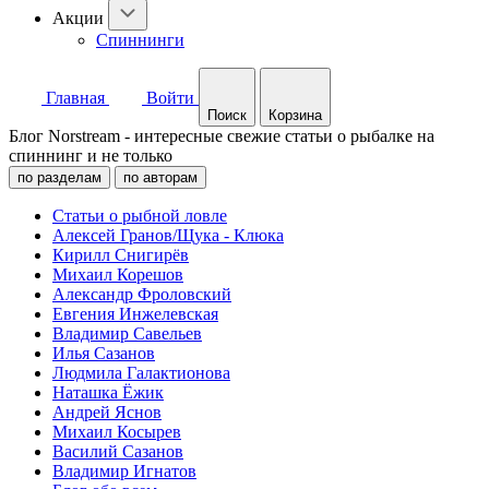
Акции
Спиннинги
Главная
Войти
Поиск
Корзина
Блог Norstream - интересные свежие статьи о рыбалке на
спиннинг и не только
по разделам
по авторам
Статьи о рыбной ловле
Алексей Гранов/Щука - Клюка
Кирилл Снигирёв
Михаил Корешов
Александр Фроловский
Евгения Инжелевская
Владимир Савельев
Илья Сазанов
Людмила Галактионова
Наташка Ёжик
Андрей Яснов
Михаил Косырев
Василий Сазанов
Владимир Игнатов