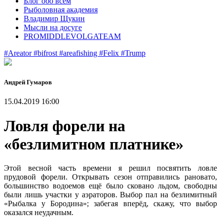
Блог обо всем
Рыболовная академия
Владимир Щукин
Мысли на досуге
PROMIDDLEVOLGATEAM
#Areator
#bifrost
#areafishing
#Felix
#Trump
Андрей Гумаров
15.04.2019 16:00
Ловля форели на
«безлимитном платнике»
Этой весной часть времени я решил посвятить ловле
прудовой форели. Открывать сезон отправились рановато,
большинство водоемов ещё было сковано льдом, свободны
были лишь участки у аэраторов. Выбор пал на безлимитный
«Рыбалка у Бородина»; забегая вперёд, скажу, что выбор
оказался неудачным.