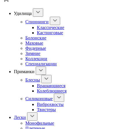
Удилища
Спиннинги
Классические
Кастинговые
Болонские
Маховые
Фидерные
Зимние
Коллекции
Специализации
Приманки
Блесны
Вращающиеся
Колеблющиеся
Силиконовые
Виброхвосты
Твистеры
Лески
Монофильные
Плетеные