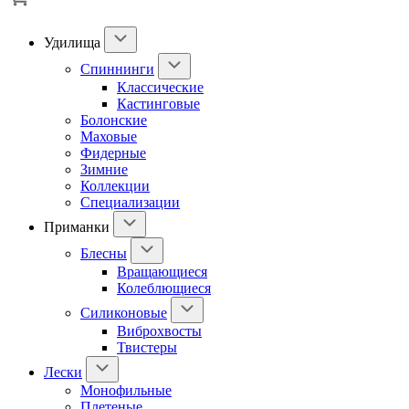
Удилища
Спиннинги
Классические
Кастинговые
Болонские
Маховые
Фидерные
Зимние
Коллекции
Специализации
Приманки
Блесны
Вращающиеся
Колеблющиеся
Силиконовые
Виброхвосты
Твистеры
Лески
Монофильные
Плетеные