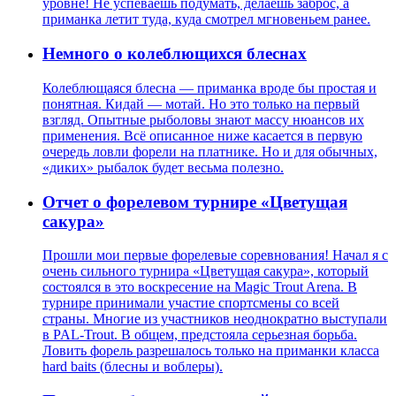
уровне! Не успеваешь подумать, делаешь заброс, а
приманка летит туда, куда смотрел мгновеньем ранее.
Немного о колеблющихся блеснах
Колеблющаяся блесна — приманка вроде бы простая и
понятная. Кидай — мотай. Но это только на первый
взгляд. Опытные рыболовы знают массу нюансов их
применения. Всё описанное ниже касается в первую
очередь ловли форели на платнике. Но и для обычных,
«диких» рыбалок будет весьма полезно.
Отчет о форелевом турнире «Цветущая
сакура»
Прошли мои первые форелевые соревнования! Начал я с
очень сильного турнира «Цветущая сакура», который
состоялся в это воскресение на Magic Trout Arena. В
турнире принимали участие спортсмены со всей
страны. Многие из участников неоднократно выступали
в PAL-Trout. В общем, предстояла серьезная борьба.
Ловить форель разрешалось только на приманки класса
hard baits (блесны и воблеры).