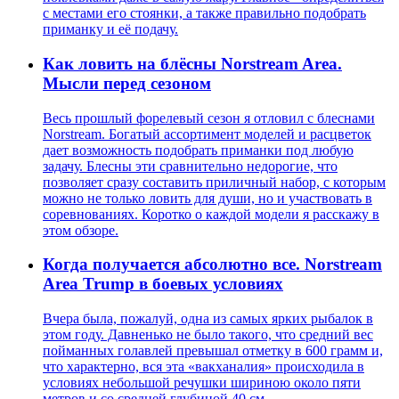
с местами его стоянки, а также правильно подобрать
приманку и её подачу.
Как ловить на блёсны Norstream Area.
Мысли перед сезоном
Весь прошлый форелевый сезон я отловил с блеснами
Norstream. Богатый ассортимент моделей и расцветок
дает возможность подобрать приманки под любую
задачу. Блесны эти сравнительно недорогие, что
позволяет сразу составить приличный набор, с которым
можно не только ловить для души, но и участвовать в
соревнованиях. Коротко о каждой модели я расскажу в
этом обзоре.
Когда получается абсолютно все. Norstream
Area Trump в боевых условиях
Вчера была, пожалуй, одна из самых ярких рыбалок в
этом году. Давненько не было такого, что средний вес
пойманных голавлей превышал отметку в 600 грамм и,
что характерно, вся эта «вакханалия» происходила в
условиях небольшой речушки шириною около пяти
метров и со средней глубиной 40 см.