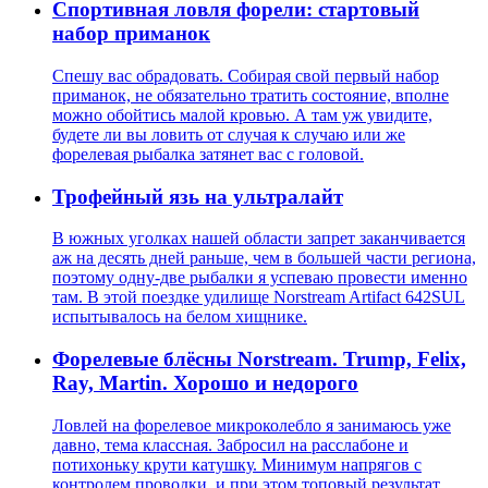
Спортивная ловля форели: стартовый
набор приманок
Спешу вас обрадовать. Собирая свой первый набор
приманок, не обязательно тратить состояние, вполне
можно обойтись малой кровью. А там уж увидите,
будете ли вы ловить от случая к случаю или же
форелевая рыбалка затянет вас с головой.
Трофейный язь на ультралайт
В южных уголках нашей области запрет заканчивается
аж на десять дней раньше, чем в большей части региона,
поэтому одну-две рыбалки я успеваю провести именно
там. В этой поездке удилище Norstream Artifact 642SUL
испытывалось на белом хищнике.
Форелевые блёсны Norstream. Trump, Felix,
Ray, Martin. Хорошо и недорого
Ловлей на форелевое микроколебло я занимаюсь уже
давно, тема классная. Забросил на расслабоне и
потихоньку крути катушку. Минимум напрягов с
контролем проводки, и при этом топовый результат.