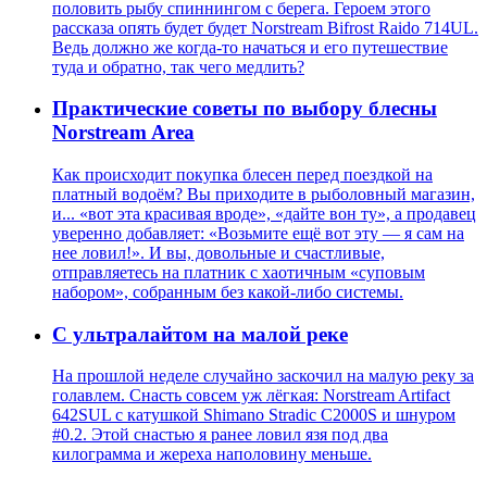
половить рыбу спиннингом с берега. Героем этого
рассказа опять будет будет Norstream Bifrost Raido 714UL.
Ведь должно же когда-то начаться и его путешествие
туда и обратно, так чего медлить?
Практические советы по выбору блесны
Norstream Area
Как происходит покупка блесен перед поездкой на
платный водоём? Вы приходите в рыболовный магазин,
и... «вот эта красивая вроде», «дайте вон ту», а продавец
уверенно добавляет: «Возьмите ещё вот эту — я сам на
нее ловил!». И вы, довольные и счастливые,
отправляетесь на платник с хаотичным «суповым
набором», собранным без какой-либо системы.
С ультралайтом на малой реке
На прошлой неделе случайно заскочил на малую реку за
голавлем. Снасть совсем уж лёгкая: Norstream Artifact
642SUL с катушкой Shimano Stradic C2000S и шнуром
#0.2. Этой снастью я ранее ловил язя под два
килограмма и жереха наполовину меньше.