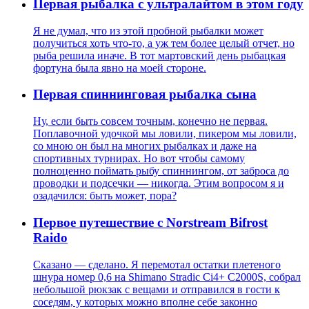
Первая рыбалка с ультралайтом в этом году
Я не думал, что из этой пробной рыбалки может
получиться хоть что-то, а уж тем более целый отчет, но
рыба решила иначе. В тот мартовский день рыбацкая
фортуна была явно на моей стороне.
Первая спиннинговая рыбалка сына
Ну, если быть совсем точным, конечно не первая.
Поплавочной удочкой мы ловили, пикером мы ловили,
со мною он был на многих рыбалках и даже на
спортивных турнирах. Но вот чтобы самому
полноценно поймать рыбу спиннингом, от заброса до
проводки и подсечки — никогда. Этим вопросом я и
озадачился: быть может, пора?
Первое путешествие c Norstream Bifrost
Raido
Сказано — сделано. Я перемотал остатки плетеного
шнура номер 0,6 на Shimano Stradic Ci4+ C2000S, собрал
небольшой рюкзак с вещами и отправился в гости к
соседям, у которых можно вполне себе законно