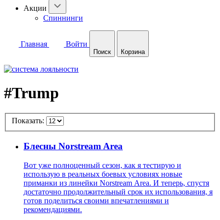
Акции
Спиннинги
Главная
Войти
Поиск
Корзина
#Trump
Показать:
Блесны Norstream Area
Вот уже полноценный сезон, как я тестирую и
использую в реальных боевых условиях новые
приманки из линейки Norstream Area. И теперь, спустя
достаточно продолжительный срок их использования, я
готов поделиться своими впечатлениями и
рекомендациями.