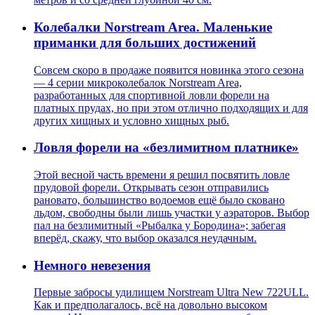
Колебалки Norstream Area. Маленькие
приманки для больших достижений
Совсем скоро в продаже появится новинка этого сезона
— 4 серии микроколебалок Norstream Area,
разработанных для спортивной ловли форели на
платных прудах, но при этом отлично подходящих и для
других хищных и условно хищных рыб.
Ловля форели на «безлимитном платнике»
Этой весной часть времени я решил посвятить ловле
прудовой форели. Открывать сезон отправились
рановато, большинство водоемов ещё было сковано
льдом, свободны были лишь участки у аэраторов. Выбор
пал на безлимитный «Рыбалка у Бородина»; забегая
вперёд, скажу, что выбор оказался неудачным.
Немного невезения
Первые забросы удилищем Norstream Ultra New 722ULL.
Как и предполагалось, всё на довольно высоком