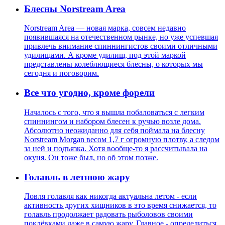
Блесны Norstream Area
Norstream Area — новая марка, совсем недавно
появившаяся на отечественном рынке, но уже успевшая
привлечь внимание спиннингистов своими отличными
удилищами. А кроме удилищ, под этой маркой
представлены колеблющиеся блесны, о которых мы
сегодня и поговорим.
Все что угодно, кроме форели
Началось с того, что я вышла побаловаться с легким
спиннингом и набором блесен к ручью возле дома.
Абсолютно неожиданно для себя поймала на блесну
Norstream Morgan весом 1,7 г огромную плотву, а следом
за ней и подъязка. Хотя вообще-то я рассчитывала на
окуня. Он тоже был, но об этом позже.
Голавль в летнюю жару
Ловля голавля как никогда актуальна летом - если
активность других хищников в это время снижается, то
голавль продолжает радовать рыболовов своими
поклёвками даже в самую жару. Главное - определиться