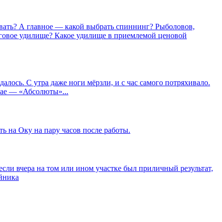
вать? А главное — какой выбрать спиннинг? Рыболовов,
нговое удилище? Какое удилище в приемлемой ценовой
далось. С утра даже ноги мёрзли, и с час самого потряхивало.
учае — «Абсолюты»...
ь на Оку на пару часов после работы.
 если вчера на том или ином участке был приличный результат,
ойника