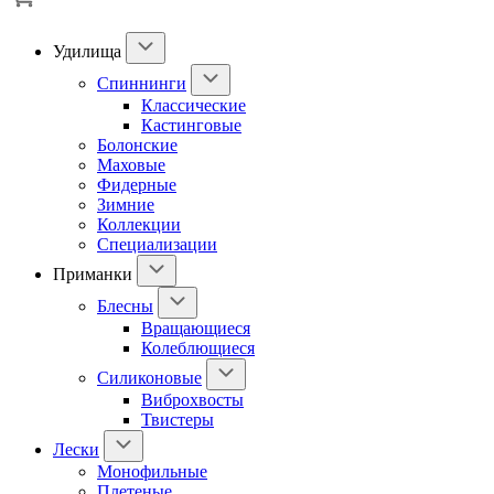
Удилища
Спиннинги
Классические
Кастинговые
Болонские
Маховые
Фидерные
Зимние
Коллекции
Специализации
Приманки
Блесны
Вращающиеся
Колеблющиеся
Силиконовые
Виброхвосты
Твистеры
Лески
Монофильные
Плетеные