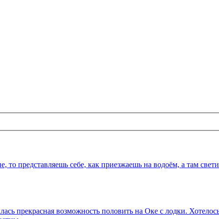
, то представляешь себе, как приезжаешь на водоём, а там свети
ась прекрасная возможность половить на Оке с лодки. Хотелось