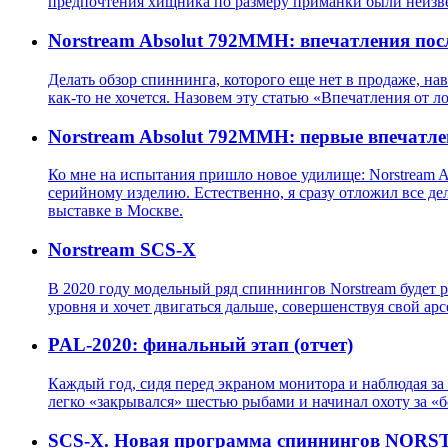
предпочтения хищника по размеру приманки были неизве
Norstream Absolut 792MMH: впечатления посл
Делать обзор спиннинга, которого еще нет в продаже, нав
как-то не хочется. Назовем эту статью «Впечатления от 
Norstream Absolut 792MMH: первые впечатл
Ко мне на испытания пришло новое удилище: Norstream Ab
серийному изделию. Естественно, я сразу отложил все де
выставке в Москве.
Norstream SCS-X
В 2020 году модельный ряд спиннингов Norstream будет ра
уровня и хочет двигаться дальше, совершенствуя свой арс
PAL-2020: финальный этап (отчет)
Каждый год, сидя перед экраном монитора и наблюдая за 
легко «закрывался» шестью рыбами и начинал охоту за «б
SCS-X. Новая программа спиннингов NOR