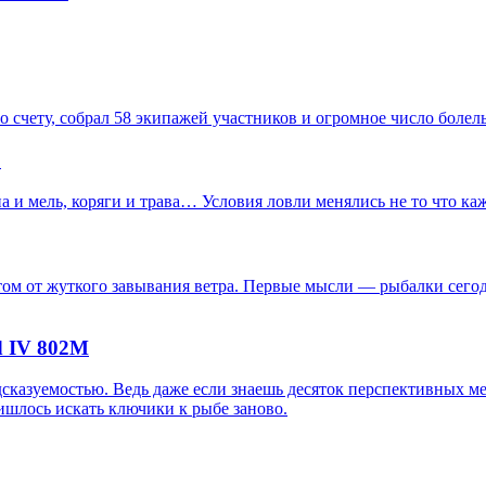
о счету, собрал 58 экипажей участников и огромное число болел
!
а и мель, коряги и трава… Условия ловли менялись не то что ка
том от жуткого завывания ветра. Первые мысли — рыбалки сегодня
d IV 802M
казуемостью. Ведь даже если знаешь десяток перспективных мес
ишлось искать ключики к рыбе заново.