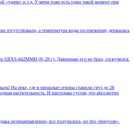
 «удачи» и т.д. У меня тоже есть один такой момент при
ски отсутствовало, а температура воды по-прежнему держалась
ut ABXS-842MMH (8–28 г). Давненько его не брал, соскучился.
быль! На реке, где в прошлые сезоны ставили груз до 28
водная растительность. И настолько густая, что абсолютно
дака целенаправленно, все получилось, но без «бонусов».