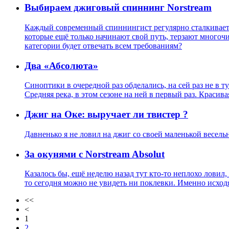
Выбираем джиговый спиннинг Norstream
Каждый современный спиннингист регулярно сталкиваетс
которые ещё только начинают свой путь, терзают много
категории будет отвечать всем требованиям?
Два «Абсолюта»
Синоптики в очередной раз обделались, на сей раз не в т
Средняя река, в этом сезоне на ней в первый раз. Красив
Джиг на Оке: выручает ли твистер ?
Давненько я не ловил на джиг со своей маленькой весель
За окунями с Norstream Absolut
Казалось бы, ещё неделю назад тут кто-то неплохо ловил,
то сегодня можно не увидеть ни поклевки. Именно исходя
<<
<
1
2