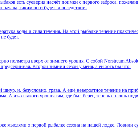
аков есть суеверия насчёт поимки с первого заброса, пожеланий
 начала, таким он и будет впоследствии.
ратура воды и сила течения. На этой рыбалке течение практиче
не будет.
но полметра вверх от зимнего уровня. С собой Norstream Absol
 предсерийная. Второй зимний сезон у меня, а ей хоть бы что.
й шнур, и, безусловно, трава. А ещё невероятное течение на при
ма. А из-за такого уровня там, где был берег, теперь сплошь под
же мыслями о первой рыбалке сезона на нашей лодке. Ловили су