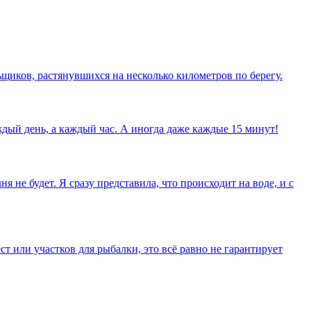
ьщиков, растянувшихся на несколько километров по берегу.
ждый день, а каждый час. А иногда даже каждые 15 минут!
 не будет. Я сразу представила, что происходит на воде, и с
т или участков для рыбалки, это всё равно не гарантирует