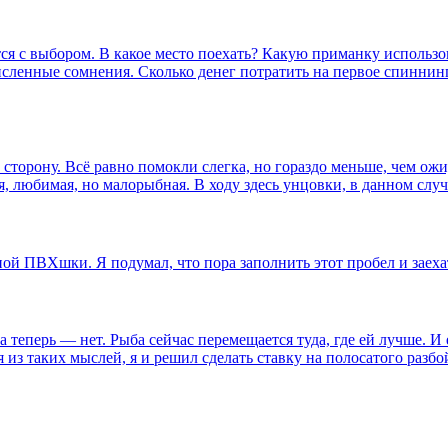
я с выбором. В какое место поехать? Какую приманку использо
численные сомнения. Сколько денег потратить на первое спинни
у сторону. Всё равно помокли слегка, но гораздо меньше, чем ожи
ая, любимая, но малорыбная. В ходу здесь унцовки, в данном сл
ной ПВХшки. Я подумал, что пора заполнить этот пробел и заехат
 а теперь — нет. Рыба сейчас перемещается туда, где ей лучше. И
 из таких мыслей, я и решил сделать ставку на полосатого разб