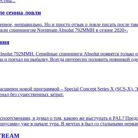
стны...
е сезона ловли
ерное, неправильно. Но и просто отзыв о ловле писать после тако
ловли спиннингом Norstream Absolut 792MMH в сезоне 2020».
ения
solut 792MMH. Серийные спиннинги Absolut появятся только осе
ла и поехал на рыбалку. Всегда интересно половить новинкой одн
сширен новой программой – Special Concept Series X (SCS-X). Э
енал без существенных затрат.
спортсменами, я думал о том, каково же выступать в PAL? Предс
онусами» уже в начале тура. В мечтах я был со стальными нерва
STREAM