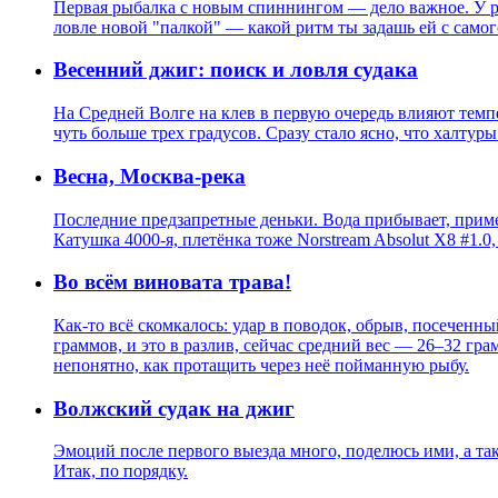
Первая рыбалка с новым спиннингом — дело важное. У рыб
ловле новой "палкой" — какой ритм ты задашь ей с самого
Весенний джиг: поиск и ловля судака
На Средней Волге на клев в первую очередь влияют темпе
чуть больше трех градусов. Сразу стало ясно, что халтуры 
Весна, Москва-река
Последние предзапретные деньки. Вода прибывает, пример
Катушка 4000-я, плетёнка тоже Norstream Absolut X8 #1.0,
Во всём виновата трава!
Как-то всё скомкалось: удар в поводок, обрыв, посеченны
граммов, и это в разлив, сейчас средний вес — 26–32 грам
непонятно, как протащить через неё пойманную рыбу.
Волжский судак на джиг
Эмоций после первого выезда много, поделюсь ими, а так
Итак, по порядку.