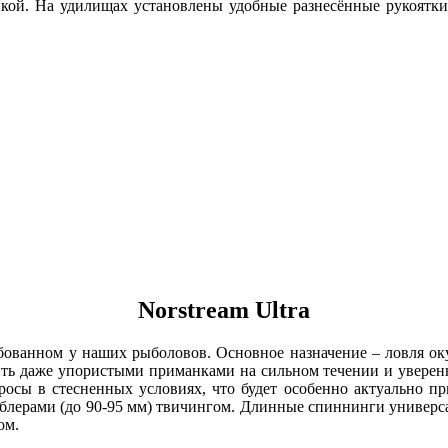
нкой. На удилищах установлены удобные разнесённые рукоятк
Norstream
Ultra
ребованном у наших рыболовов. Основное назначение – ловля ок
ить даже упористыми приманками на сильном течении и уверен
осы в стесненных условиях, что будет особенно актуально пр
облерами (до 90-95 мм) твичингом. Длинные спиннинги универс
ом.