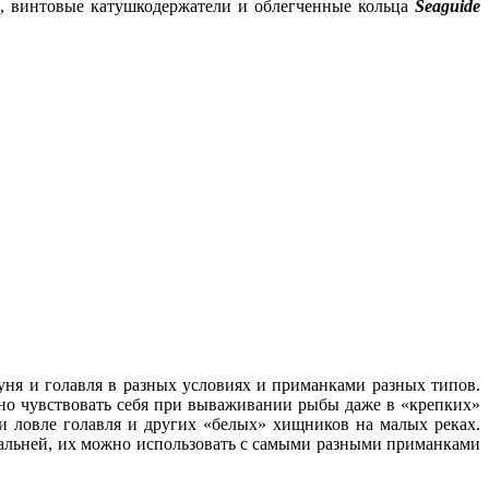
и, винтовые катушкодержатели и облегченные кольца
Seaguide
уня и голавля в разных условиях и приманками разных типов.
но чувствовать себя при вываживании рыбы даже в «крепких»
и ловле голавля и других «белых» хищников на малых реках.
альней, их можно использовать с самыми разными приманками