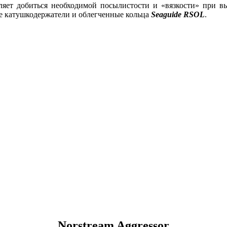
зволяет добиться необходимой посылистости и «вязкости» пр
е катушкодержатели и облегченные кольца
Seaguide RSOL
.
Norstream
Aggressor