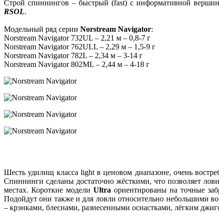
Строй спиннингов – быстрый (fast) с информативной верши
RSOL
.
Модельный ряд серии
Norstream Navigator
:
Norstream Navigator 732UL – 2,21 м – 0,8-7 г
Norstream Navigator 762ULL – 2,29 м – 1,5-9 г
Norstream Navigator 782L – 2,34 м – 3-14 г
Norstream Navigator 802ML – 2,44 м – 4-18 г
Шесть удилищ класса light в ценовом диапазоне, очень вост
Спиннинги сделаны достаточно жёсткими, что позволяет лов
местах. Короткие модели
Ultra
ориентированы на точные забр
Подойдут они также и для ловли относительно небольшими в
– крэнками, блеснами, разнесенными оснастками, лёгким джиг