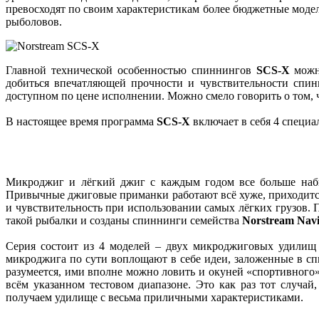
превосходят по своим характеристикам более бюджетные мо
рыболовов.
Главной технической особенностью спиннингов
SCS-X
можно
добиться впечатляющей прочности и чувствительности спин
доступном по цене исполнении. Можно смело говорить о том, ч
В настоящее время программа
SCS-X
включает в себя 4 специ
Микроджиг и лёгкий джиг с каждым годом все больше набир
Привычные джиговые приманки работают всё хуже, приходится 
и чувствительность при использовании самых лёгких грузов.
такой рыбалки и созданы спиннинги семейства
Norstream Navi
Серия состоит из 4 моделей – двух микроджиговых удилищ 
микроджига по сути воплощают в себе идеи, заложенные в сп
разумеется, ими вполне можно ловить и окуней «спортивного»
всём указанном тестовом диапазоне. Это как раз тот случа
получаем удилище с весьма приличными характеристиками.