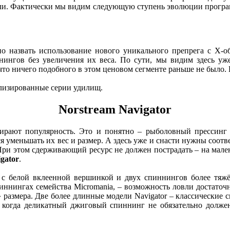
дели. Фактически мы видим следующую ступень эволюции прог
 назвать использование нового уникального препрега с X-об
нингов без увеличения их веса. По сути, мы видим здесь у
то ничего подобного в этом ценовом сегменте раньше не было. 
ализированные серии удилищ.
Norstream Navigator
ают популярность. Это и понятно – рыболовный прессинг ра
уменьшать их вес и размер. А здесь уже и снасти нужны соотв
 При этом сдерживающий ресурс не должен пострадать – на мал
gator
.
с белой вклеенной вершинкой и двух спиннингов более тяжё
иннингах семейства Micromania, – возможность ловли достато
 размера. Две более длинные модели Navigator – классические 
й, когда деликатный джиговый спиннинг не обязательно долже