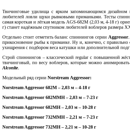
Твичинговые удилища с ярким запоминающимся дизайном и
любителей ловли щуки рывковыми приманками. Тесты спинни
самая короткая и лёгкая модель AGS-682M (2,03 м, 4-18 г) о
г) станет надёжным спутником любителей воблеров размера XX
Отдельно стоит отметить баланс спиннингов серии
Aggressor
прикосновение рыбы к приманке. Ну и, конечно, с правильно
ухищрения с подбором веса катушки или дополнительной подгру
Строй спиннингов – классический regular с повышенной жёст
твичинговый, по весу воблеров, которые можно анимироват
Alconite
.
Модельный ряд серии
Norstream
Aggressor:
Norstream Aggressor 682M – 2,03
м
– 4-18
г
Norstream Aggressor 682MMH – 2,03
м
– 7-23
г
Norstream Aggressor 682MH – 2,03
м
– 10-28
г
Norstream Aggressor 732MMH – 2,21
м
– 7-23
г
Norstream Aggressor 732MH – 2,21
м
– 10-28
г