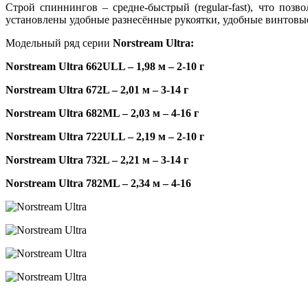
Строй спиннингов – средне-быстрый (regular-fast), что по
установлены удобные разнесённые рукоятки, удобные винтовы
Модельный ряд серии
Norstream
Ultra
:
Norstream Ultra 662ULL – 1,98
м
– 2-10
г
Norstream Ultra 672L – 2,01
м
– 3-14
г
Norstream Ultra 682ML – 2,03
м
– 4-16
г
Norstream Ultra 722ULL – 2,19
м
– 2-10
г
Norstream Ultra 732L – 2,21
м
– 3-14
г
Norstream Ultra 782ML – 2,34
м
– 4-16