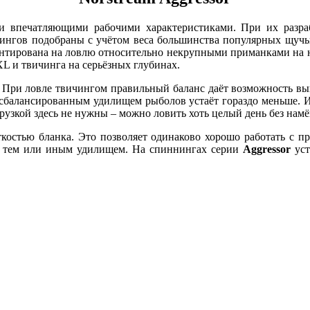
 впечатляющими рабочими характеристиками. При их разраб
нгов подобраны с учётом веса большинства популярных щучьих
риентирована на ловлю относительно некрупными приманками на 
L и твичинга на серьёзных глубинах.
. При ловле твичингом правильный баланс даёт возможность в
 сбалансированным удилищем рыболов устаёт гораздо меньше. И
зкой здесь не нужны – можно ловить хоть целый день без намёк
костью бланка. Это позволяет одинаково хорошо работать с пр
ь тем или иным удилищем. На спиннингах серии
Aggressor
уст