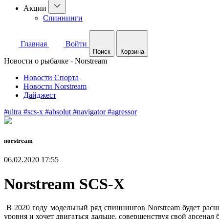
Акции
Спиннинги
Главная
Войти
Поиск
Корзина
Новости о рыбалке - Norstream
Новости Спорта
Новости Norstream
Дайджест
#ultra
#scs-x
#absolut
#navigator
#agressor
norstream
06.02.2020 17:55
Norstream SCS-X
В 2020 году модельный ряд спиннингов Norstream будет рас
уровня и хочет двигаться дальше, совершенствуя свой арсена