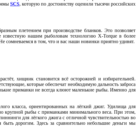
раммы
SCS
, которую по достоинству оценили тысячи российских
разным плетением при производстве бланков. Это позволяет
же известную нашим рыболовам технологию X-Torque в более
Не сомневаемся в том, что и вас наши новинки приятно удивят.
стёт, хищник становится всё осторожней и избирательней.
етствующие, которые обеспечат необходимую дальность заброса
енькие приманки не всегда клюют маленькие рыбы. Именно для
лого класса, ориентированных на лёгкий джиг. Удилища для
чно крупной рыбы с приманками минимального веса. При этом,
спиннинги для лёгкого джига c отличной чувствительностью во
н быть дорогим. Здесь за сравнительно небольшие деньги мы