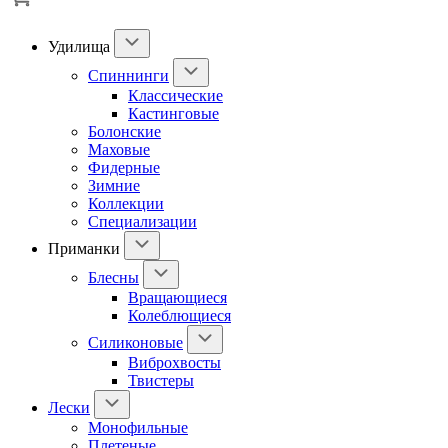
Удилища
Спиннинги
Классические
Кастинговые
Болонские
Маховые
Фидерные
Зимние
Коллекции
Специализации
Приманки
Блесны
Вращающиеся
Колеблющиеся
Силиконовые
Виброхвосты
Твистеры
Лески
Монофильные
Плетеные