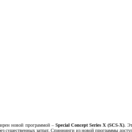
ширен новой программой –
Special Concept Series X (SCS-X)
. Э
л без существенных затрат. Спиннинги из новой программы досту